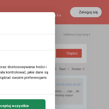
Zaloguj się
KREDYTY
GŁOSZENIA
PRACA
reklama | kup tutaj
»
Obserwowane wątki
Napisz
 oraz dostosowywania treści i
›
»
oprz.
1
2
3
4
5
6
7
8
9
10
Nast.
Koniec
la kontrolować, jakie dane są
ządzać swoimi preferencjami.
07-03-2015 02:50
 lat robia cyrk na wlasny użytek chcesz pomoc........zap.... do
la,wsadz gotowke w koperte i zawiez to samotnej matce
dzieci wtedy cos komus ...
ceptuj wszystkie