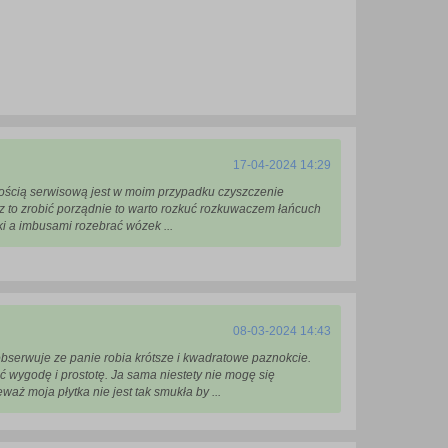
17-04-2024 14:29
ością serwisową jest w moim przypadku czyszczenie
z to zrobić porządnie to warto rozkuć rozkuwaczem łańcuch
ki a imbusami rozebrać wózek ...
08-03-2024 14:43
bserwuje ze panie robia krótsze i kwadratowe paznokcie.
 wygodę i prostotę. Ja sama niestety nie mogę się
aż moja płytka nie jest tak smukła by ...