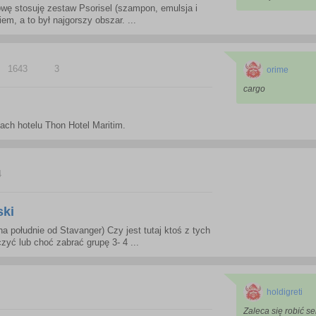
owę stosuję zestaw Psorisel (szampon, emulsja i
m, a to był najgorszy obszar. ...
1643
3
orime
cargo
ach hotelu Thon Hotel Maritim.
4
ski
 południe od Stavanger) Czy jest tutaj ktoś z tych
zyć lub choć zabrać grupę 3- 4 ...
holdigreti
Zaleca się robić se