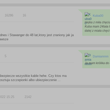
16286
16
Kuba00
Hejka z miła chęci
Kuba mam 24lata lu
dalej z miała chęci 
s i Stawanger do 48 lat,ktory jest zraniony jak ja
zawsze
5
Damiannnn
Ja mam królika do
zabezpiecze wszystkie kable hehe. Czy ktos ma
sztuja szczepionki albo ubiezpieczenie ...
2022 15:25
2142