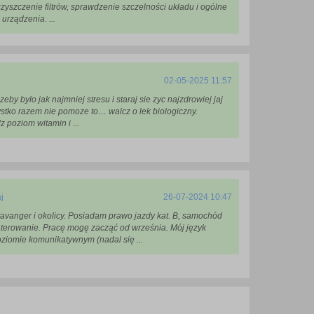
zyszczenie filtrów, sprawdzenie szczelności układu i ogólne
urządzenia. ...
02-05-2025 11:57
zeby bylo jak najmniej stresu i staraj sie zyc najzdrowiej jaj
szystko razem nie pomoze to… walcz o lek biologiczny.
 poziom witamin i ...
j
26-07-2024 10:47
avanger i okolicy. Posiadam prawo jazdy kat. B, samochód
terowanie. Pracę mogę zacząć od września. Mój język
poziomie komunikatywnym (nadal się ...