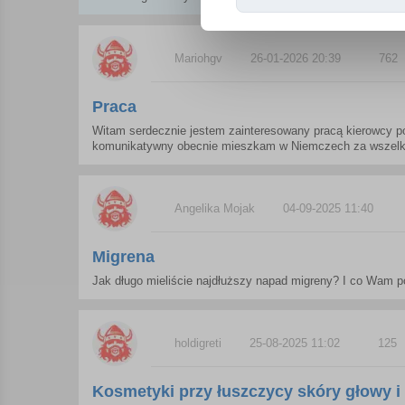
Mariohgv
26-01-2026 20:39
762
Praca
Witam serdecznie jestem zainteresowany pracą kierowcy po
komunikatywny obecnie mieszkam w Niemczech za wszelkie 
Angelika Mojak
04-09-2025 11:40
Migrena
Jak długo mieliście najdłuższy napad migreny? I co Wam 
holdigreti
25-08-2025 11:02
125
Kosmetyki przy łuszczycy skóry głowy i 