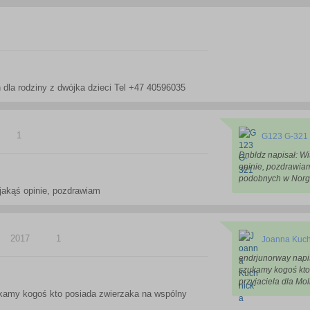
 dla rodziny z dwójka dzieci Tel +47 40596035
1
G123 G-321
Dnbldz napisał: Wi
opinie, pozdrawiam
podobnych w Norge
 jakąś opinie, pozdrawiam
2017
1
Joanna Kuch
endrjunorway napis
szukamy kogoś kto
przyjaciela dla Moll
ukamy kogoś kto posiada zwierzaka na wspólny