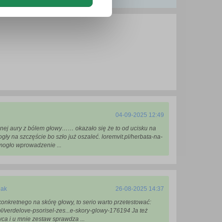
04-09-2025 12:49
nnej aury z bólem głowy…… okazało się że to od ucisku na
gły na szczęście bo szło już oszaleć. loremvit.pl/herbata-na-
mogło wprowadzenie ...
jak
26-08-2025 14:37
 konkretnego na skórę głowy, to serio warto przetestować:
/verdelove-psorisel-zes...e-skory-glowy-176194 Ja też
wca i u mnie zestaw sprawdza ...