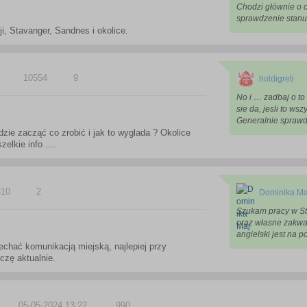
Chodzi głównie o c
sprawdzenie stanu 
i, Stavanger, Sandnes i okolice.
10554
9
holdigreti
No i … zadbaj o to 
sie da, jesli to w
Generalnie sprawdz
e zacząć co zrobić i jak to wyglada ? Okolice
lkie info ....
810
2
Dominika Ma
Szukam pracy w St
oraz własne zakwa
angielski jest na 
echać komunikacją miejską, najlepiej przy
uczę aktualnie.
05-05-2024 13:22
990