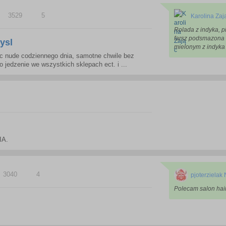
3529
5
Karolina Zaj
Rolada z indyka, p
farsz podsmazona 
ysl
mielonym z indyka 
ic nude codziennego dnia, samotne chwile bez
 jedzenie we wszystkich sklepach ect. i ...
IA.
3040
4
pjoterziela
Polecam salon hai