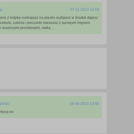
ąc
07-11-2023 14:50
iersi z indyka rozkrajasz na płasko rozbijasz w środek dajesz
cebula, cukinia i pieczarki mieszasz z surowym mięsem
i suszonymi pomidorami, natka ...
k NONO
28-08-2023 13:55
rforce.no