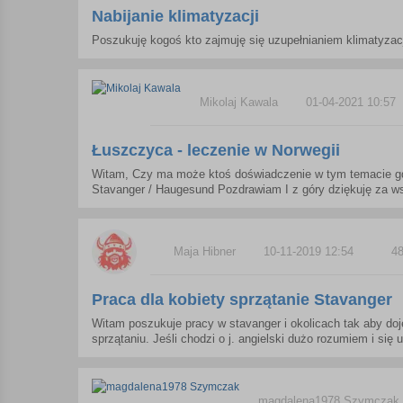
Nabijanie klimatyzacji
Poszukuję kogoś kto zajmuję się uzupełnianiem klimatyzacj
Mikolaj Kawala
01-04-2021 10:57
Łuszczyca - leczenie w Norwegii
Witam, Czy ma może ktoś doświadczenie w tym temacie gdzi
Stavanger / Haugesund Pozdrawiam I z góry dziękuję za wsze
Maja Hibner
10-11-2019 12:54
4
Praca dla kobiety sprzątanie Stavanger
Witam poszukuje pracy w stavanger i okolicach tak aby doj
sprzątaniu. Jeśli chodzi o j. angielski dużo rozumiem i się 
magdalena1978 Szymczak