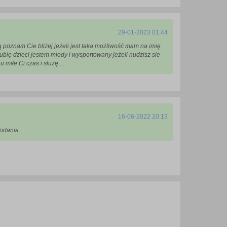
29-01-2023 01:44
ą poznam Cie bliżej jeżeli jest taka możliwość mam na imię
bię dzieci jestem młody i wysportowany jeżeli nudzisz sie
u miłe Ci czas i służę ...
16-06-2022 20:13
 odania