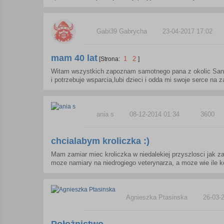
Gabi39 Gabrycha
23-04-2017 17:02
mam 40 lat
1
2
[Strona:
]
Witam wszystkich zapoznam samotnego pana z okolic Sandne
i potrzebuje wsparcia,lubi dzieci i odda mi swoje serce na 
ania s
08-12-2014 01:34
3600
chcialabym kroliczka :)
Mam zamiar miec kroliczka w niedalekiej przyszlosci jak 
moze namiary na niedrogiego veterynarza, a moze wie ile ko
Agnieszka Ptasinska
26-03-