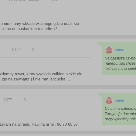
e nie mamy wkładu własnego gdzie udać się
 pisać do husbanken o startløn?
5192
9
orime
Najczęstszą czynn
napędu. Jak chces
jeśli nie masz spin
domny rower, ktory wygląda całkien nieźle ale
lugo na zewnątrz ) i nie mm łańcucha, ...
2377
3
orime
U mnie w salonie o
Zaczynaja doceniać
przyzwyczaić poniew
szkam na Strand. Paulina nr tel: 96 70 65 57