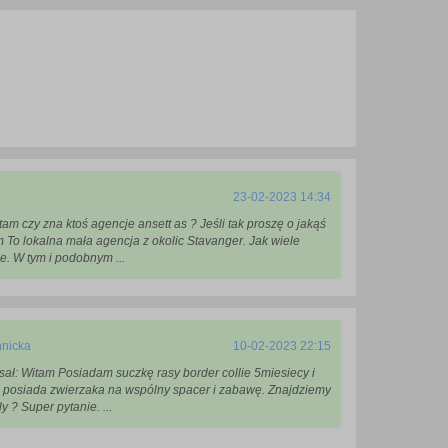
23-02-2023 14:34
tam czy zna ktoś agencje ansett as ? Jeśli tak proszę o jakąś
 To lokalna mała agencja z okolic Stavanger. Jak wiele
. W tym i podobnym ...
nicka
10-02-2023 22:15
ał: Witam Posiadam suczkę rasy border collie 5miesiecy i
 posiada zwierzaka na wspólny spacer i zabawę. Znajdziemy
y ? Super pytanie. ...