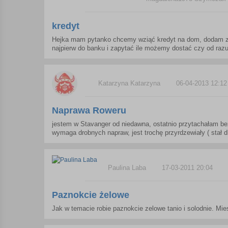
kredyt
Hejka mam pytanko chcemy wziąć kredyt na dom, dodam z
najpierw do banku i zapytać ile możemy dostać czy od razu
Katarzyna Katarzyna
06-04-2013 12:12
Naprawa Roweru
jestem w Stavanger od niedawna, ostatnio przytachałam bez
wymaga drobnych napraw, jest trochę przyrdzewiały ( stał d
Paulina Laba
17-03-2011 20:04
Paznokcie żelowe
Jak w temacie robie paznokcie zelowe tanio i solodnie. Mie