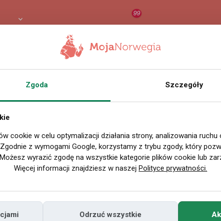
99
PLN
RAPORT
ORZEŁ AI
O
Zgoda
Szczegóły
kie
ów cookie w celu optymalizacji działania strony, analizowania ruchu
«
‹
Start
P
. Zgodnie z wymogami Google, korzystamy z trybu zgody, który pozwa
Możesz wyrazić zgodę na wszystkie kategorie plików cookie lub zar
Więcej informacji znajdziesz w naszej
Polityce prywatności.
35825
60
kryss d
od dwudziestu kilku
marketu nakup zar
015
1
4
5
6
[Strona:
...
]
wychowującej 6tke 
ger oraz przyjaciół, dnia 11.01.2015 po raz drugi
cjami
Odrzuć wszystkie
Ak
Ponownie wiele pomocnych serc chce ...