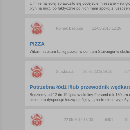
U mnie najlepiej sprawdziło się podejście mieszane – na gł
płyn na noc), bo faktycznie po nich mam spokój z łuszczenie
Romek Bezbuta
12-05-2013 12:26
PIZZA
Witam, szukam taniej pizzeri w centrum Stavanger w okolic
Slawkozab
29-05-2025 14:39
28
Potrzebna łódź i/lub przewodnik wędkar
Będziemy od 12 do 19 lipca w okolicy Farsund (ok 150 km na
okolic kto dysponuje łodzią i mógłby ją na te okres wypożyc
22-05-2012 15:00
6401
10