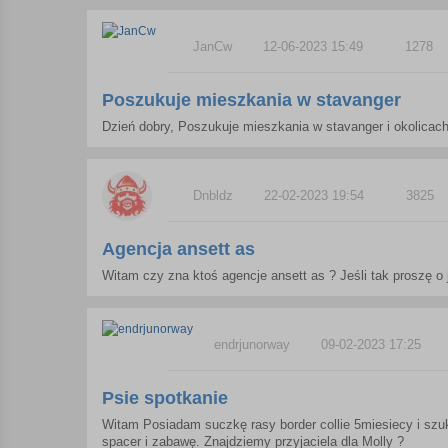
JanCw
12-06-2023 15:49
1278
Poszukuje mieszkania w stavanger
Dzień dobry, Poszukuje mieszkania w stavanger i okolicach
Dnbldz
22-02-2023 19:54
3825
Agencja ansett as
Witam czy zna ktoś agencje ansett as ? Jeśli tak proszę o
endrjunorway
09-02-2023 17:25
Psie spotkanie
Witam Posiadam suczkę rasy border collie 5miesiecy i sz
spacer i zabawę. Znajdziemy przyjaciela dla Molly ?