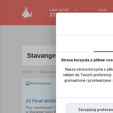
LANCASTER
1 NOK
27.1 °C
0.386 
Stavanger
Strona korzysta z plików coo
Nasza strona korzysta z plik
›
Forum
Stavanger
reklam do Twoich preferencji
gromadzone i przetwarzane. 
Piotr Podgórski
14-12-2014 22:55
23 Finał WOŚP W STAVANGER - 11.01.2
Przy współudziale Towarzystwa Polsko Norweskiego w Stavan
Zarządzaj preferen
w Stavanger ruszy Wielka Orkiestra Świątecznej Pomocy. 