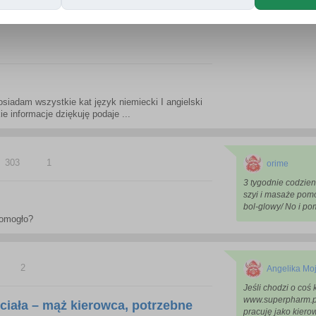
siadam wszystkie kat język niemiecki I angielski
informacje dziękuję podaje ...
303
1
orime
3 tygodnie codzie
szyi i masaże pomo
bol-glowy/ No i po
pomogło?
2
Angelika Mo
Jeśli chodzi o coś
www.superpharm.pl
ciała – mąż kierowca, potrzebne
pracuję jako kiero