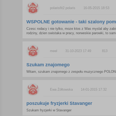
polarisfit2 polaris
16-05-2015 18:53
WSPOLNE gotowanie - taki szalony pom
Czesc rodacy i nie tylko, moze ktos z Was myslal aby zab
rodziny, dzien swistaka w pracy, norweskie parowki, to samo
meel
31-10-2023 17:49
813
Szukam znajomego
Witam, szukam znajomego z zespołu muzycznego POLON
Ewa Żółtowska
14-01-2015 17:32
poszukuje fryzjerki Stavanger
Szukam fryzjerki w Stavanger