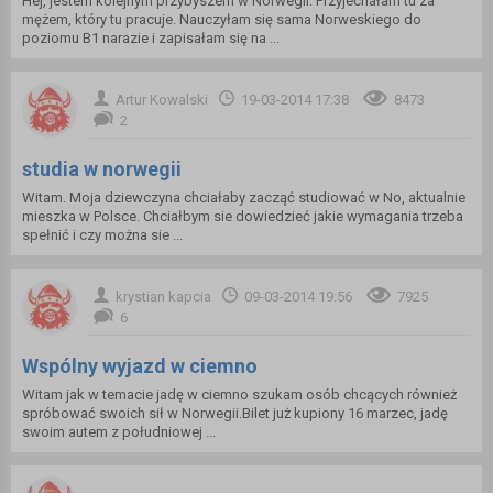
Hej, jestem kolejnym przybyszem w Norwegii. Przyjechałam tu za
mężem, który tu pracuje. Nauczyłam się sama Norweskiego do
poziomu B1 narazie i zapisałam się na ...
Artur Kowalski
19-03-2014 17:38
8473
2
studia w norwegii
Witam. Moja dziewczyna chciałaby zacząć studiować w No, aktualnie
mieszka w Polsce. Chciałbym sie dowiedzieć jakie wymagania trzeba
spełnić i czy można sie ...
krystian kapcia
09-03-2014 19:56
7925
6
Wspólny wyjazd w ciemno
Witam jak w temacie jadę w ciemno szukam osób chcących również
spróbować swoich sił w Norwegii.Bilet już kupiony 16 marzec, jadę
swoim autem z południowej ...