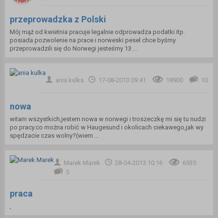
przeprowadzka z Polski
Mój mąż od kwietnia pracuje legalnie odprowadza podatki itp.
posiada pozwolenie na prace i norweski pesel chce byśmy
przeprowadzili się do Norwegi jesteśmy 13 ...
ania kulka
17-08-2013 09:41
18900
10
nowa
witam wszystkich,jestem nowa w norwegi i troszeczkę mi się tu nudzi
po pracy.co można robić w Haugesund i okolicach ciekawego,jak wy
spędzacie czas wolny?(wiem ...
Marek Marek
28-04-2013 10:16
6935
5
praca
,