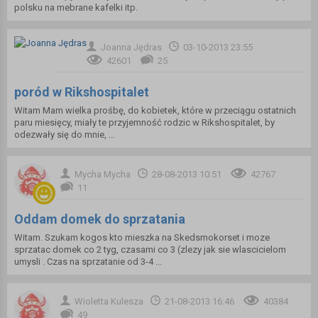
polsku na mebrane kafelki itp.
Joanna Jędras
03-10-2013 23:55
42601
25
poród w Rikshospitalet
Witam Mam wielka prośbę, do kobietek, które w przeciągu ostatnich
paru miesięcy, miały te przyjemność rodzic w Rikshospitalet, by
odezwały się do mnie, ...
Mycha Mycha
28-08-2013 10:51
42767
11
Oddam domek do sprzatania
Witam. Szukam kogos kto mieszka na Skedsmokorset i moze
sprzatac domek co 2 tyg, czasami co 3 (zlezy jak sie wlascicielom
umysli . Czas na sprzatanie od 3-4 ...
Wioletta Kulesza
21-08-2013 16:46
40384
49