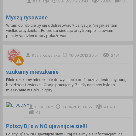
baja jaga
28-12-2012 23:43
79309
81
Myszą rysowane
Witam co robicie by się odstresować ? Ja rysuję. Nie jakieś tam
wielkie arcydzieła ...Po prostu siedząc przy kompie...stawiam
punkty.Na dzień dobry pokaże wam ...
Kasia Kowalska
10-09-2012 20:54
2491
szukamy mieszkanie
Pilnie szukamy mieszkanie do wynajecia od 1 pazdz. Jestesmy para,
bez dzieci i zwierzat. Oboje pracujemy. Zależy nam aby bylo to
mieszkanie w Oslo. Z gory ...
Dj SUDA *
11-04-2012 14:55
41870
91
Polscy Dj`s w NO ujawnijcie sie!!!
Polscy Dj`s w NO ujawnijcie sie!!! Tutaj dzielimy sie informacjami na