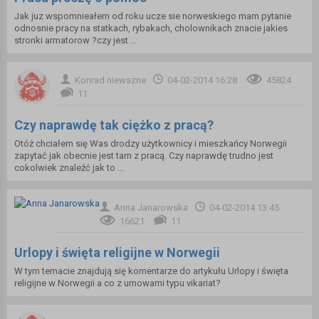
Jak juz wspomnieałem od roku ucze sie norweskiego mam pytanie
odnosnie pracy na statkach, rybakach, cholownikach znacie jakies
stronki armatorow ?czy jest ...
Konrad niewazne
04-02-2014 16:28
45824
11
Czy naprawdę tak ciężko z pracą?
Otóż chciałem się Was drodzy użytkownicy i mieszkańcy Norwegii
zapytać jak obecnie jest tam z pracą. Czy naprawdę trudno jest
cokolwiek znaleźć jak to ...
Anna Janarowska
04-02-2014 13:45
16621
11
Urlopy i święta religijne w Norwegii
W tym temacie znajdują się komentarze do artykułu Urlopy i święta
religijne w Norwegii a co z umowami typu vikariat?