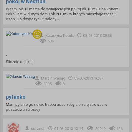
pokoj w Nesttun
Witam, od 13 marca do wynajecie jest pokoj ok 10 m2 z balkonem.
Pokoj jest w duzym domu ok 200 m2 w ktorym mieszkajeszcze 6
osob. Do dyspozycji 2 salony ...
Katarzyna Kotuła
08-03-2013 08:36
5391
.
Ślicznie dziekuje
Marcin Wasąg
03-03-2013 16:57
2995
8
pytanko
Mam pytanie gdzie sie trzeba udac zeby sie zarejstrowac w
poszukiwaniu pracy
corvinus
01-03-2013 13:14
50949
126