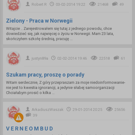
Robert R
03-02-2014 19:22
21468
49
Zielony - Praca w Norwegii
Witajcie .. Zarejestrowałem się tutaj z jednego powodu, chce
dowiedzieć się, jak najwięcej o życiu w Norwegii. Mam 23 lata,
skończyłem szkołę średnią, pracuję ...
justyn89a
02-02-2014 19:46
22518
61
Szukam pracy, proszę o porady
Witam serdecznie, Z góry przepraszam za moje niedoinformowanie-
nie jest to kwestia ignorancji, a jedynie słabej samoorganizacji
Chciałabym prosić o kilka ...
ArkadiuszWaszak
29-01-2014 20:25
25656
39
V E R N E O M B U D