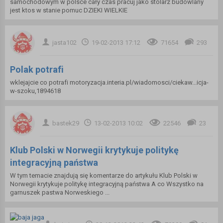
samochodowym w polsce cały czas pracuj jako stolarz budowlany
jest ktos w stanie pomuc DZIEKI WIELKIE
jasta102
19-02-2013 17:12
71654
293
Polak potrafi
wklejajcie co potrafi motoryzacja.interia.pl/wiadomosci/ciekaw...icja-
w-szoku,1894618
bastek29
13-02-2013 10:02
22546
23
Klub Polski w Norwegii krytykuje politykę
integracyjną państwa
W tym temacie znajdują się komentarze do artykułu Klub Polski w
Norwegii krytykuje politykę integracyjną państwa A co Wszystko na
garnuszek pastwa Norweskiego ...