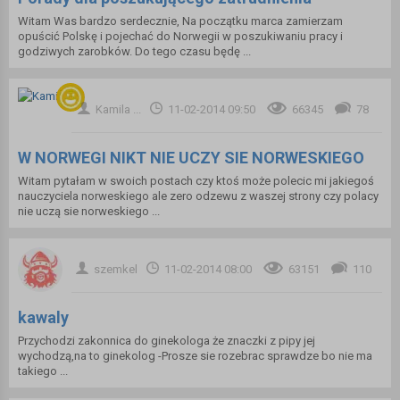
Witam Was bardzo serdecznie, Na początku marca zamierzam
opuścić Polskę i pojechać do Norwegii w poszukiwaniu pracy i
godziwych zarobków. Do tego czasu będę ...
Kamila ...
11-02-2014 09:50
66345
78
W NORWEGI NIKT NIE UCZY SIE NORWESKIEGO
Witam pytałam w swoich postach czy ktoś może polecic mi jakiegoś
nauczyciela norweskiego ale zero odzewu z waszej strony czy polacy
nie uczą sie norweskiego ...
szemkel
11-02-2014 08:00
63151
110
kawaly
Przychodzi zakonnica do ginekologa że znaczki z pipy jej
wychodzą,na to ginekolog -Prosze sie rozebrac sprawdze bo nie ma
takiego ...