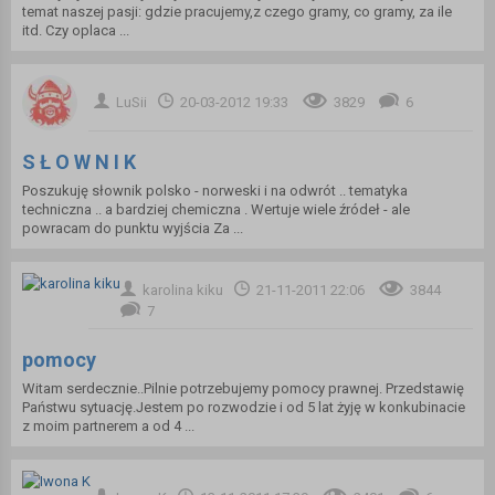
temat naszej pasji: gdzie pracujemy,z czego gramy, co gramy, za ile
itd. Czy oplaca ...
LuSii
20-03-2012 19:33
3829
6
S Ł O W N I K
Poszukuję słownik polsko - norweski i na odwrót .. tematyka
techniczna .. a bardziej chemiczna . Wertuje wiele źródeł - ale
powracam do punktu wyjścia Za ...
karolina kiku
21-11-2011 22:06
3844
7
pomocy
Witam serdecznie..Pilnie potrzebujemy pomocy prawnej. Przedstawię
Państwu sytuację.Jestem po rozwodzie i od 5 lat żyję w konkubinacie
z moim partnerem a od 4 ...