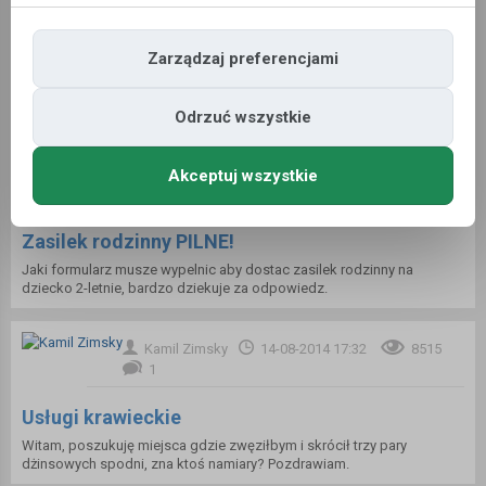
holdigreti
03-01-2025 12:59
2045
3
Zarządzaj preferencjami
Ładny zapach w domu
Witajcie, jakie macie patenty na ładne zapachy do domu?
Odrzuć wszystkie
Angela Kinoman
06-10-2014 09:45
Akceptuj wszystkie
7541
3
Zasilek rodzinny PILNE!
Jaki formularz musze wypelnic aby dostac zasilek rodzinny na
dziecko 2-letnie, bardzo dziekuje za odpowiedz.
Kamil Zimsky
14-08-2014 17:32
8515
1
Usługi krawieckie
Witam, poszukuję miejsca gdzie zwęziłbym i skrócił trzy pary
dżinsowych spodni, zna ktoś namiary? Pozdrawiam.