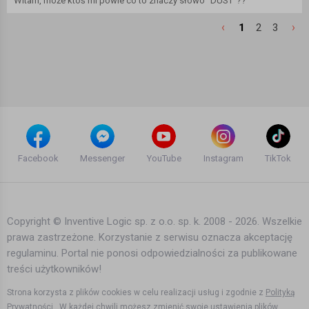
Witam, może ktoś mi powie co to znaczy słowo "DUST"??
‹
›
1
2
3
Facebook
Messenger
YouTube
Instagram
TikTok
Copyright © Inventive Logic sp. z o.o. sp. k. 2008 - 2026. Wszelkie
prawa zastrzeżone. Korzystanie z serwisu oznacza akceptację
regulaminu. Portal nie ponosi odpowiedzialności za publikowane
treści użytkowników!
Strona korzysta z plików cookies w celu realizacji usług i zgodnie z
Polityką
Prywatności.
W każdej chwili możesz zmienić swoje
ustawienia plików