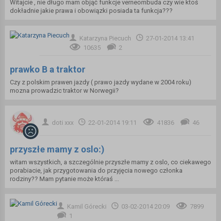
Witajcie , nie długo mam objąć funkcje verneombuda czy wie ktoś
dokładnie jakie prawa i obowiązki posiada ta funkcja???
Katarzyna Piecuch
27-01-2014 13:41
10635
2
prawko B a traktor
Czy z polskim prawen jazdy ( prawo jazdy wydane w 2004 roku)
mozna prowadzic traktor w Norwegii?
doti xxx
22-01-2014 19:11
41836
46
przyszłe mamy z oslo:)
witam wszystkich, a szczególnie przyszłe mamy z oslo, co ciekawego
porabiacie, jak przygotowania do przyjęcia nowego członka
rodziny?? Mam pytanie może któraś ...
Kamil Górecki
03-02-2014 20:09
7899
1