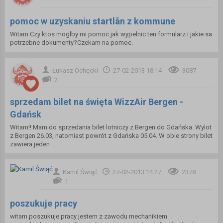
pomoc w uzyskaniu startlån z kommune
Witam.Czy ktos moglby mi pomoc jak wypelnic ten formularz i jakie sa
potrzebne dokumenty?Czekam na pomoc.
Łukasz Ochęcki
27-02-2013 18:14
3087
2
sprzedam bilet na święta WizzAir Bergen -
Gdańsk
Witam!! Mam do sprzedania bilet lotniczy z Bergen do Gdańska. Wylot
z Bergen 26.03, natomiast powrót z Gdańska 05.04. W obie strony bilet
zawiera jeden ...
Kamil Świąć
27-02-2013 14:27
2378
1
poszukuje pracy
witam poszukuje pracy jestem z zawodu mechanikiem