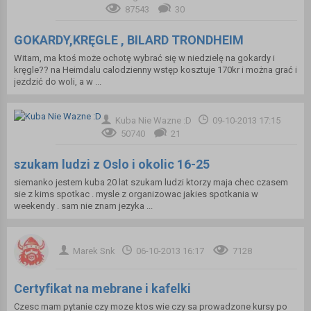
87543
30
GOKARDY,KRĘGLE , BILARD TRONDHEIM
Witam, ma ktoś może ochotę wybrać się w niedzielę na gokardy i
kręgle?? na Heimdalu calodzienny wstęp kosztuje 170kr i można grać i
jezdzić do woli, a w ...
Kuba Nie Wazne :D
09-10-2013 17:15
50740
21
szukam ludzi z Oslo i okolic 16-25
siemanko jestem kuba 20 lat szukam ludzi ktorzy maja chec czasem
sie z kims spotkac . mysle z organizowac jakies spotkania w
weekendy . sam nie znam jezyka ...
Marek Snk
06-10-2013 16:17
7128
Certyfikat na mebrane i kafelki
Czesc mam pytanie czy moze ktos wie czy sa prowadzone kursy po