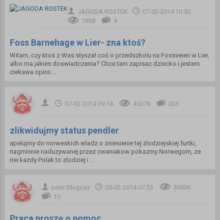
JAGODA ROSTEK
07-02-2014 10:50
7858
4
Foss Barnehage w Lier- zna ktoś?
Witam, czy ktoś z Was słyszał coś o przedszkolu na Fossveien w Lier,
albo ma jakies doswiadczenia? Chce tam zapisac dziecko i jestem
ciekawa opinii....
07-02-2014 09:18
45078
305
zlikwidujmy status pendler
apelujmy do norweskich wladz o zniesienie tej zlodziejskiej furtki,
nagminnie naduzywanej przez cwaniakow pokazmy Norwegom, ze
nie kazdy Polak to zlodziej i ...
piotr Dlugosz
05-02-2014 07:53
30936
15
Praca proszę o pomoc