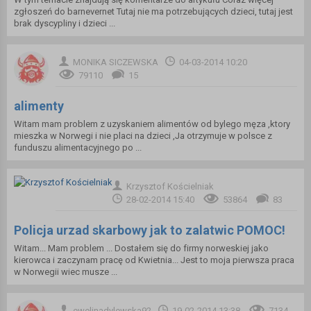
zgłoszeń do barnevernet Tutaj nie ma potrzebujących dzieci, tutaj jest
brak dyscypliny i dzieci ...
MONIKA SICZEWSKA
04-03-2014 10:20
79110
15
alimenty
Witam mam problem z uzyskaniem alimentów od bylego męza ,ktory
mieszka w Norwegi i nie placi na dzieci ,Ja otrzymuje w polsce z
funduszu alimentacyjnego po ...
Krzysztof Kościelniak
28-02-2014 15:40
53864
83
Policja urzad skarbowy jak to zalatwic POMOC!
Witam... Mam problem ... Dostałem się do firmy norweskiej jako
kierowca i zaczynam pracę od Kwietnia... Jest to moja pierwsza praca
w Norwegii wiec musze ...
ewelinadylewska92
19-02-2014 13:38
7134