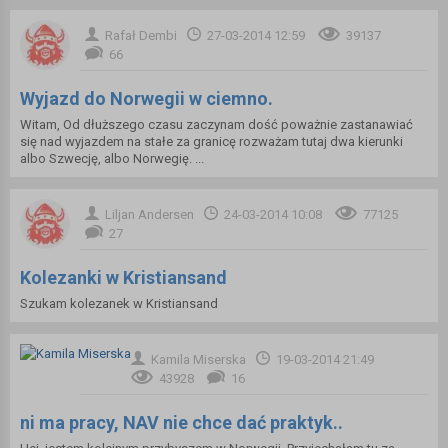
Rafał Dembi
27-03-2014 12:59
39137
66
Wyjazd do Norwegii w ciemno.
Witam, Od dłuższego czasu zaczynam dość poważnie zastanawiać
się nad wyjazdem na stałe za granicę rozważam tutaj dwa kierunki
albo Szwecję, albo Norwegię. ...
Liljan Andersen
24-03-2014 10:08
77125
27
Kolezanki w Kristiansand
Szukam kolezanek w Kristiansand
Kamila Miserska
19-03-2014 21:49
43928
16
ni ma pracy, NAV nie chce dać praktyk..