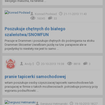
swojego malucha, na terenie ...
Konrad Podsiad
21-11-2013 11:43
16045
33
Poszukuje chętnych do białego
szaleństwa/SNOWFUN
Pracuje w Drammen i poszukuje chętnych do pośmigania na stoku
Drammen Skicenter Uwielbiam jazdę na tzw. parapecie ale w
pojedynkę to niestety nie jest to samo ...
Andy $
20-10-2013 19:38
8818
3
pranie tapicerki samochodowej
witam poszukuje osoby czyszczacej tapicerki samochodowe lub
pracujacej w firmie o takich mozliwosciach .potrzebuje pomocy przy
wypraniu podsufitowki ...
Sergiusz Hetmanski
19-10-2013 18:27