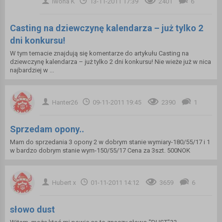
Iwona K
13-11-2011 17:39
2401
6
Casting na dziewczynę kalendarza – już tylko 2
dni konkursu!
W tym temacie znajdują się komentarze do artykułu Casting na
dziewczynę kalendarza – już tylko 2 dni konkursu! Nie wieże już w nica
najbardziej w ...
Hanter26
09-11-2011 19:45
2390
1
Sprzedam opony..
Mam do sprzedania 3 opony 2 w dobrym stanie wymiary-180/55/17 i 1
w bardzo dobrym stanie wym-150/55/17 Cena za 3szt. 500NOK
Hubert x
01-11-2011 14:12
3659
6
słowo dust