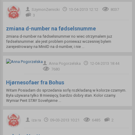
SzymonZernicki
13-04-2013 12:12
8037
3
zmiana d-number na fødselsnumme
zmiana d-number na fødselsnummer no wiec otrzymalem juz
fødselsnummer. ale jest problem poniewaz wczesniej bylem
zarejestrowany na MiniID na d-number, i nie ...
Anna Pogorzelska
12-04-2013 18:44
7680
Hjørnesofaer fra Bohus
Witam Posiadam do sprzedania sofę rozkładaną w kolorze czarnym.
Była używana tylko 8 miesięcy, bardzo dobry stan. Kolor czarny.
Wymiar Pent STAY Sovehjørne ...
iza ra
09-03-2013 10:21
6485
2