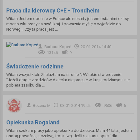
Praca dla kierowcy C+E - Trondheim
Witam Jestem obecnie w Polsce ale niestety jestem ostatnimi czasy
mocno wkurzony na swój kraj. I poważnie myślę o wyjeździe do
Norwegii. Czy ta praca jest ...
Barbara Kopeć
20-01-2014 14:40
13146
9
Świadczenie rodzinne
Witam wszystkich. Znalazłam na stronie NAV takie stwierdzenie:
"Jeżeli drugie z rodziców dziecka nie pracuje w kraju rodzinnym i nie
pobiera zasiłku dla ...
Bożena M
08-01-2014 19:52
9506
6
Opiekunka Rogaland
Witam szukam pracy jako opiekunka do dziecka. Mam 44 lata, jestem
osobą poważną , uczciwą, troskliwą. Jeśli szukasz opieki dla