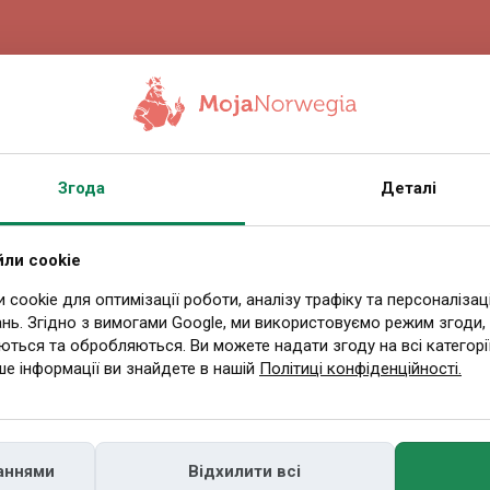
08.08.2026 09:11
Redakcja
вженого дня в
У Норвегії поч
Згода
Деталі
нансує заняття
енергомережі.
 дітей
нових рішень
ли cookie
cookie для оптимізації роботи, аналізу трафіку та персоналізац
07.08.2026 16:13
Redakcja
Українська
0
нь. Згідно з вимогами Google, ми використовуємо режим згоди,
Страйку SAS у вихідні не буде.
ються та обробляються. Ви можете надати згоду на всі категорії
ше інформації ви знайдете в нашій
Політиці конфіденційності.
Що це означає для рейсів до
Польщі?
06.08.2026 16:54
Redakcja
Українська
0
аннями
Відхилити всі