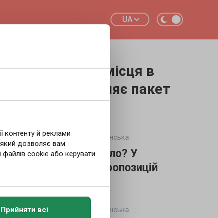
UA
Українська
инає бракувати місця в
 Уряд представляє пакет
ії контенту й реклами
7.08.2026 16:13
Redakcja
Українська
 який дозволяє вам
Шукаєте роботу в Осло? У
 файлів cookie або керувати
будівництві менше пропозицій
6.08.2026 16:41
Redakcja
Українська
Прийняти всі