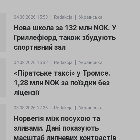
04.08.2026 15:53
Redakcja
Українська
Нова школа за 132 млн NOK. У
Гриллефіорд також збудують
спортивний зал
04.08.2026 15:32
Redakcja
Українська
«Піратське таксі» у Тромсе.
1,28 млн NOK за поїздки без
ліцензії
03.08.2026 17:26
Redakcja
Українська
Норвегія між посухою та
зливами. Дані показують
масштаб липневих контрастів