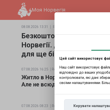
Моя Норвегія
08.08.2026 13:31
Redakcja
Українська
Безкоштовна група продо
Норвегії. Держава профі
для ще більшої кількості
Цей сайт використовує фай
Наш сайт використовує файли 
07.08.2026 16:25
Redakcja
Українська
відповідно до ваших уподоба
Житло в Норвегії подешевшало.
контролювати, які дані збира
своїми налаштуваннями. Біль
Але не всюди
07.08.2026 08:23
Redakcja
Українська
Керувати налаштув