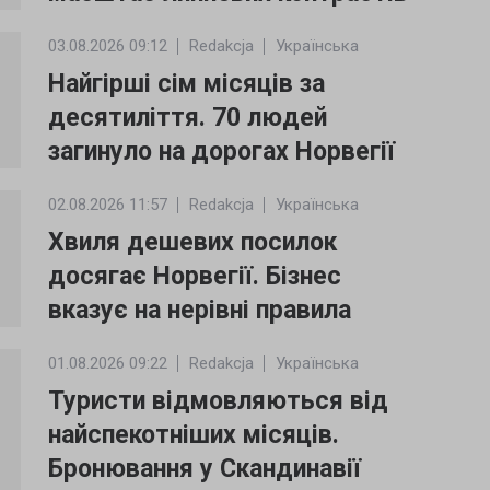
03.08.2026 09:12
Redakcja
Українська
Найгірші сім місяців за
десятиліття. 70 людей
загинуло на дорогах Норвегії
02.08.2026 11:57
Redakcja
Українська
Хвиля дешевих посилок
досягає Норвегії. Бізнес
вказує на нерівні правила
01.08.2026 09:22
Redakcja
Українська
Туристи відмовляються від
найспекотніших місяців.
Бронювання у Скандинавії