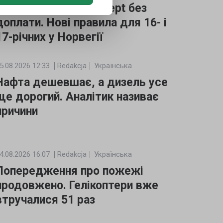
Лікар і ліки на blå resept без
доплати. Нові правила для 16- і
17-річних у Норвегії
5.08.2026 12:33
Redakcja
Українська
Нафта дешевшає, а дизель усе
ще дорогий. Аналітик називає
причини
4.08.2026 16:07
Redakcja
Українська
Попередження про пожежі
продовжено. Гелікоптери вже
втручалися 51 раз