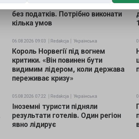
Ви можете заробити 6 тисяч NOK
без податків. Потрібно виконати
кілька умов
06.08.2026 09:03
Redakcja
Українська
0
Король Норвегії під вогнем
критики. «Він повинен бути
видимим лідером, коли держава
переживає кризу»
05.08.2026 07:22
Redakcja
Українська
0
Іноземні туристи підняли
,
результати готелів. Один регіон
явно лідирує