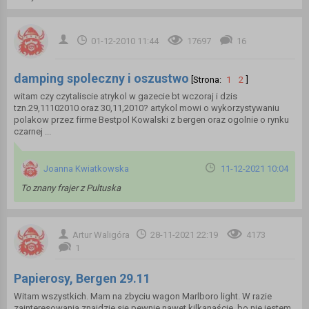
01-12-2010 11:44
17697
16
damping spoleczny i oszustwo
[Strona:
1
2
]
witam czy czytaliscie atrykol w gazecie bt wczoraj i dzis
tzn.29,11102010 oraz 30,11,2010? artykol mowi o wykorzystywaniu
polakow przez firme Bestpol Kowalski z bergen oraz ogolnie o rynku
czarnej ...
Joanna Kwiatkowska
11-12-2021 10:04
To znany frajer z Pultuska
Artur Waligóra
28-11-2021 22:19
4173
1
Papierosy, Bergen 29.11
Witam wszystkich. Mam na zbyciu wagon Marlboro light. W razie
zainteresowania znajdzie się pewnie nawet kilkanaście, bo nie jestem