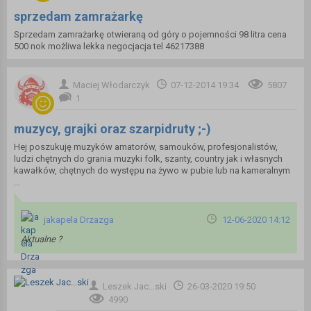
sprzedam zamrażarkę
Sprzedam zamrażarkę otwieraną od góry o pojemności 98 litra cena
500 nok możliwa lekka negocjacja tel 46217388
Maciej Włodarczyk
07-12-2014 19:34
5807
1
muzycy, grajki oraz szarpidruty ;-)
Hej poszukuję muzyków amatorów, samouków, profesjonalistów,
ludzi chętnych do grania muzyki folk, szanty, country jak i własnych
kawałków, chętnych do występu na żywo w pubie lub na kameralnym
...
jakapela Drzazga
12-06-2020 14:12
Aktualne ?
Leszek Jac...ski
26-03-2020 19:50
4990