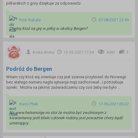
piłkarskich z góry dziękuje za odpowiedz.
Piotr Kubala
07-08-2021 22:49
Chętny ktoś na grę w piłkę w okolicy Bergen?
Aneta.Aneta
13-05-2021 17:34
4083
3
Podróż do Bergen
Witam czy ktoś się orientuje czy jest szansa przylecieć do Norwegii
bez stałego numeru nagła sytuacja mąż zachorował.. i potrzebuje
opieki . Można na jakimś zaświadczeniu czy coś żeby nie było ...
Karol Pitek
17-05-2021 00:22
Na www.helsenorge.no stoi że można być zwolnionym z
kwarantanny jeśli bliski członek rodziny jest poważnie chory bądź
umierający.