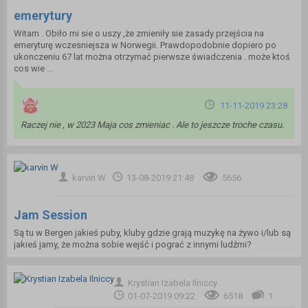
emerytury
Witam . Obiło mi sie o uszy ,że zmieniły sie zasady przejścia na
emeryturę wczesniejsza w Norwegii. Prawdopodobnie dopiero po
ukonczeniu 67 lat można otrzymać pierwsze świadczenia . może ktoś
cos wie ...
11-11-2019 23:28
Raczej nie , w 2023 Maja cos zmieniac . Ale to jeszcze troche czasu.
karvin W
13-08-2019 21:48
5656
Jam Session
Są tu w Bergen jakieś puby, kluby gdzie grają muzykę na żywo i/lub są
jakieś jamy, że można sobie wejść i pograć z innymi ludźmi?
Krystian Izabela Ilniccy
01-07-2019 09:22
6518
1