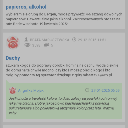
papieros, alkohol
wybieram sie grupą do Bergen, moge przywieźć 4-6 sztang dowolnych
papierosów + ewentualnie jakis alkohol. Zainteresowanych prosze na
priv. Bede w sobote 19 kwietnia 2025r
BEATA MARUSZEWSKA
29-12-2015 11:51
3598
5
Dachy
szukam kogoś do poprawy obróbki komina na dachu, woda cieknie
do domu na ta chwile mocno, czy ktoś może polecić kogoś kto
mógłby pomoc w tej sprawie? dziękuję z góry mbeata21@wp.pl
Angelika Mojak
27-01-2025 06:59
Jeśli chodzi o trwałość koloru, to dużo zależy od powłoki ochronnej,
jaką ma blacha. Dobre jakościowo blachodachówki z powłoką
poliuretanową albo poliestrową utrzymują kolor przez lata. Ważne,
żeby ...