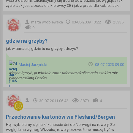
wraz z dziećmi. Chcielibyśmy się trochę dowiedzieć jak wygląda tak
życie. Jak jest z praca dla kierowcy CE i jak z praca dla kobiet. Jak ...
marta wroblewska
03-08-2009 13:22
25335
9
gdzie na grzyby?
jak w temacie, gdzie tu na grzyby udezyc?
Maciej Jarzyński
08-07-2023 09:00
Można łączyć, ja właśnie zaraz uderzam okolice oslo z takim mix
planem czilling Pozdro
30-07-2011 06:42
3879
4
Przechowanie kartonów we Flesland/Bergen
Hej, wybieramy się na kilkanaście dni do Norwegii na rowery. Ze
względu na wymóg Wizzaira, rowery przewożone muszą być w