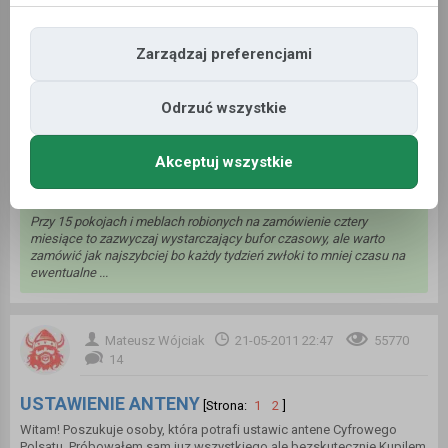
mycha02
25-07-2018 11:30
9676
8
Zarządzaj preferencjami
Tanie noclegi
Przylatuje na weekend do Bergen. Potrzebuję jakiegoś taniego
Odrzuć wszystkie
noclegu na te kilka dni, bo przyjeżdżam sama i boję się, że trochę się
pogubie. Oraz mam takie pytania: do której jest otwarta poczta? I ...
Akceptuj wszystkie
orime
24-06-2026 12:09
Przy 15 pokojach i meblach robionych na zamówienie cztery
miesiące to zazwyczaj wystarczający bufor czasowy, ale warto
zamówić jak najszybciej bo każdy tydzień zwłoki to mniej czasu na
ewentualne ...
Mateusz Wójciak
21-05-2011 22:47
55770
14
USTAWIENIE ANTENY
[Strona:
1
2
]
Witam! Poszukuje osoby, która potrafi ustawic antene Cyfrowego
Polsatu. Próbowałem sam juz wszystkiego ale bezskutecznie.Kupilem