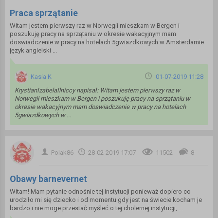
Praca sprzątanie
Witam jestem pierwszy raz w Norwegii mieszkam w Bergen i
poszukuję pracy na sprzątaniu w okresie wakacyjnym mam
doswiadczenie w pracy na hotelach 5gwiazdkowych w Amsterdamie
język angielski ...
Kasia K
01-07-2019 11:28
KrystianIzabelaIlniccy napisał: Witam jestem pierwszy raz w
Norwegii mieszkam w Bergen i poszukuję pracy na sprzątaniu w
okresie wakacyjnym mam doswiadczenie w pracy na hotelach
5gwiazdkowych w ...
Polak86
28-02-2019 17:07
11502
8
Obawy barnevernet
Witam! Mam pytanie odnośnie tej instytucji ponieważ dopiero co
urodziło mi się dziecko i od momentu gdy jest na świecie kocham je
bardzo i nie moge przestać myśleć o tej cholernej instytucji, ...