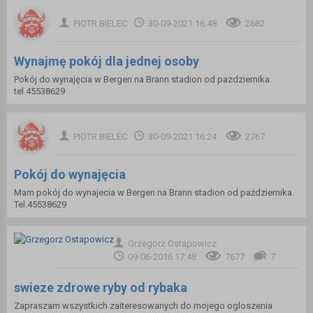
PIOTR BIELEC
30-09-2021 16:48
2682
Wynajmę pokój dla jednej osoby
Pokój do wynajęcia w Bergen na Brann stadion od pazdziernika.
tel.45538629
PIOTR BIELEC
30-09-2021 16:24
2767
Pokój do wynajęcia
Mam pokój do wynajecia w Bergen na Brann stadion od pażdziernika.
Tel.45538629
Grzegorz Ostapowicz
09-06-2016 17:48
7677
7
swieze zdrowe ryby od rybaka
Zapraszam wszystkich zaiteresowanych do mojego ogloszenia