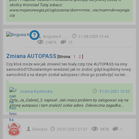
okolicy Kronstad Tutaj zobacz:
www.mojanorwegia.pl/ogloszenia/dom+i+mie...nie/mam+do+wynaje
cia
Bogusia K........
21-08-2009 13:44
24876
15
Zmiana AUTOPASS
[Strona:
1
2
]
Czy ktoś może wie jak zmienić ten bialy czip tzw AUTOPASS na inny
samochód?Chciałambym wiedzieć jak to zrobić gdyż kupiliśmy nowy
samochód a na starym został autopass i chce go przełożyć na ten ...
Joanna Kuchnicka
31-01-2021 12:35
Onty_Ja_Gabriel_3. napisał: Jaki masz problem by zalogować się na
stronę autopass i tam znaleźć sobie adres. Odwieczna zagadka...
Elwirasz
25-01-2021 21:07
3878
1