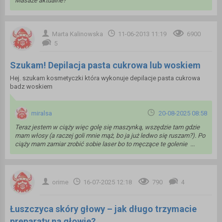
Masaże aktualne?
Marta Kalinowska
11-06-2013 11:19
6900
5
Szukam! Depilacja pasta cukrowa lub woskiem
Hej. szukam kosmetyczki która wykonuje depilacje pasta cukrowa
badz woskiem
miralsa
20-08-2025 08:58
Teraz jestem w ciąży więc golę się maszynką, wszędzie tam gdzie
mam włosy (a raczej goli mnie mąż, bo ja już ledwo się ruszam?). Po
ciąży mam zamiar zrobić sobie laser bo to męczące te golenie ‍ ...
orime
16-07-2025 12:18
790
4
Łuszczyca skóry głowy – jak długo trzymacie
preparaty na głowie?