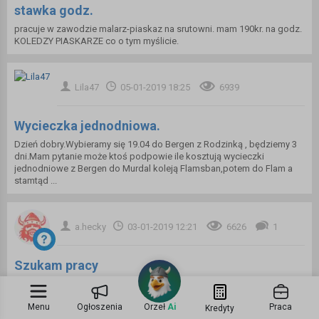
stawka godz.
pracuje w zawodzie malarz-piaskaz na srutowni. mam 190kr. na godz.
KOLEDZY PIASKARZE co o tym myślicie.
Lila47
05-01-2019 18:25
6939
Wycieczka jednodniowa.
Dzień dobry.Wybieramy się 19.04 do Bergen z Rodzinką , będziemy 3
dni.Mam pytanie może ktoś podpowie ile kosztują wycieczki
jednodniowe z Bergen do Murdal koleją Flamsban,potem do Flam a
stamtąd ...
a.hecky
03-01-2019 12:21
6626
1
Szukam pracy
Witam , szukam pracy od połowy stycznia w Bergen. Interesuje mnie
praca jako sprzątaczka lub pokojówka Jeżyk angielski dobry.
Menu
Ogłoszenia
Orzeł
Ai
Praca
Kredyty