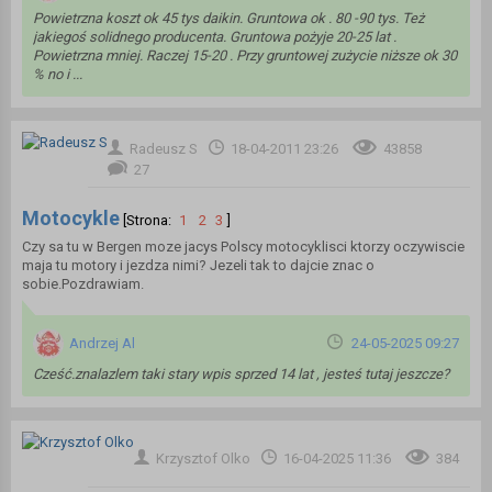
Powietrzna koszt ok 45 tys daikin. Gruntowa ok . 80 -90 tys. Też
jakiegoś solidnego producenta. Gruntowa pożyje 20-25 lat .
Powietrzna mniej. Raczej 15-20 . Przy gruntowej zużycie niższe ok 30
% no i ...
Radeusz S
18-04-2011 23:26
43858
27
Motocykle
[Strona:
1
2
3
]
Czy sa tu w Bergen moze jacys Polscy motocyklisci ktorzy oczywiscie
maja tu motory i jezdza nimi? Jezeli tak to dajcie znac o
sobie.Pozdrawiam.
Andrzej Al
24-05-2025 09:27
Cześć.znalazlem taki stary wpis sprzed 14 lat , jesteś tutaj jeszcze?
Krzysztof Olko
16-04-2025 11:36
384