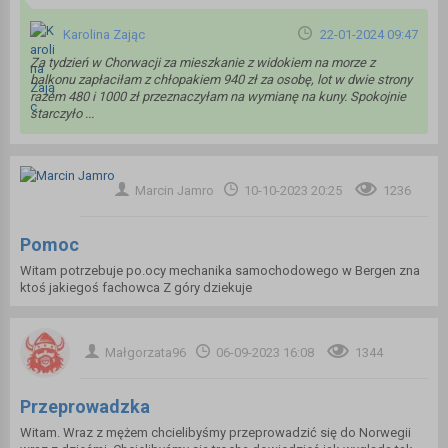
Karolina Zając
22-01-2024 09:47
Za tydzień w Chorwacji za mieszkanie z widokiem na morze z
balkonu zapłaciłam z chłopakiem 940 zł za osobę, lot w dwie strony
razem 480 i 1000 zł przeznaczyłam na wymianę na kuny. Spokojnie
starczyło ...
Marcin Jamro
10-10-2023 20:25
1236
Pomoc
Witam potrzebuje po.ocy mechanika samochodowego w Bergen zna
ktoś jakiegoś fachowca Z góry dziekuje
Małgorzata96
06-09-2023 16:08
1344
Przeprowadzka
Witam. Wraz z mężem chcielibyśmy przeprowadzić się do Norwegii