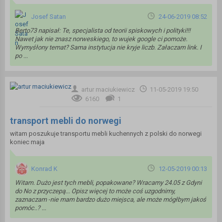
Josef Satan
24-06-2019 08:52
Berto73 napisał: Te, specjalista od teorii spiskowych i polityki!!!
Nawet jak nie znasz norweskiego, to wujek google ci pomoże.
Wymyśłony temat? Sama instytucja nie kryje liczb. Załaczam link. I
po ...
artur maciukiewicz
11-05-2019 19:50
6160
1
transport mebli do norwegi
witam poszukuje transportu mebli kuchennych z polski do norwegi
koniec maja
Konrad K
12-05-2019 00:13
Witam. Dużo jest tych mebli, popakowane? Wracamy 24.05 z Gdyni
do No z przyczepą... Opisz więcej to może coś uzgodnimy,
zaznaczam -nie mam bardzo dużo miejsca, ale może mógłbym jakoś
pomóc..? ...