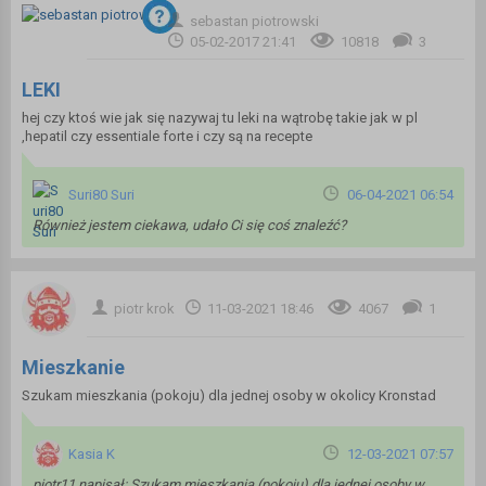
sebastan piotrowski
05-02-2017 21:41
10818
3
LEKI
hej czy ktoś wie jak się nazywaj tu leki na wątrobę takie jak w pl
,hepatil czy essentiale forte i czy są na recepte
Suri80 Suri
06-04-2021 06:54
Również jestem ciekawa, udało Ci się coś znaleźć?
piotr krok
11-03-2021 18:46
4067
1
Mieszkanie
Szukam mieszkania (pokoju) dla jednej osoby w okolicy Kronstad
Kasia K
12-03-2021 07:57
piotr11 napisał: Szukam mieszkania (pokoju) dla jednej osoby w