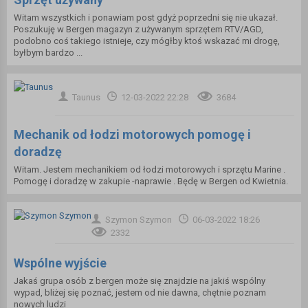
Witam wszystkich i ponawiam post gdyż poprzedni się nie ukazał.
Poszukuję w Bergen magazyn z używanym sprzętem RTV/AGD,
podobno coś takiego istnieje, czy mógłby ktoś wskazać mi drogę,
byłbym bardzo ...
Taunus
12-03-2022 22:28
3684
Mechanik od łodzi motorowych pomogę i
doradzę
Witam. Jestem mechanikiem od łodzi motorowych i sprzętu Marine .
Pomogę i doradzę w zakupie -naprawie . Będę w Bergen od Kwietnia.
Szymon Szymon
06-03-2022 18:26
2332
Wspólne wyjście
Jakaś grupa osób z bergen może się znajdzie na jakiś wspólny
wypad, bliżej się poznać, jestem od nie dawna, chętnie poznam
nowych ludzi