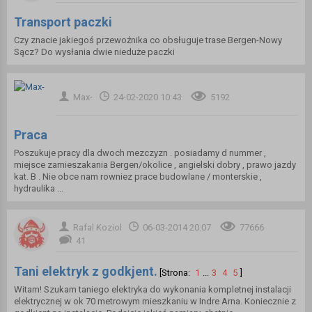
Transport paczki
Czy znacie jakiegoś przewoźnika co obsługuje trase Bergen-Nowy
Sącz? Do wysłania dwie nieduże paczki
Max-
24-02-2020 10:43
5192
Praca
Poszukuje pracy dla dwoch mezczyzn . posiadamy d nummer ,
miejsce zamieszakania Bergen/okolice , angielski dobry , prawo jazdy
kat. B . Nie obce nam rowniez prace budowlane / monterskie ,
hydraulika ...
Rafal Koziol
06-03-2014 20:07
77666
41
Tani elektryk z godkjent.
[Strona:
1
...
3
4
5
]
Witam! Szukam taniego elektryka do wykonania kompletnej instalacji
elektrycznej w ok 70 metrowym mieszkaniu w Indre Arna. Koniecznie z