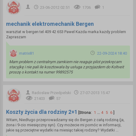
23-06-2012 02:51
1706
1
mechanik elektromechanik Bergen
warsztat w bergen tel 409 42 653 Pawel Kazda marka kazdy problem
Zapraszam
matrix81
22-09-2024 18:40
Mam problem z centralnym zamkiem nie reaguje pilot przekręcam
stacyjkę i nie pali ile kosztowała by usługa z przyjazdem do Koltveit
proszę o kontakt na numer 99892575
Radoslaw Przedpelski
27-07-2013 15:47
21403
57
Koszty życia dla rodziny 2+1
[Strona:
1
...
4
5
6
]
Witam, Niedługo przeprowadzamy się do Bergen z całą rodziną (ja,
żona i 9-cio miesięczny syn). Czy możecie mi pomóc w informacji,
jakie są przeciętne wydatki na miesiąc takiej rodziny? Wydatki ...