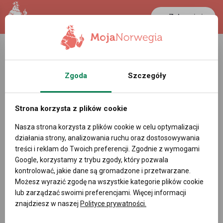
Zaloguj się
LANCASTER
1 NOK
39.2 °C
0.3875 PLN
Zgoda
Szczegóły
Strona korzysta z plików cookie
reklama
Nasza strona korzysta z plików cookie w celu optymalizacji
Bergen
działania strony, analizowania ruchu oraz dostosowywania
treści i reklam do Twoich preferencji. Zgodnie z wymogami
Google, korzystamy z trybu zgody, który pozwala
Obserwowane wątki
Napisz
kontrolować, jakie dane są gromadzone i przetwarzane.
Możesz wyrazić zgodę na wszystkie kategorie plików cookie
lub zarządzać swoimi preferencjami. Więcej informacji
znajdziesz w naszej
›
Polityce prywatności.
Bergen
Forum