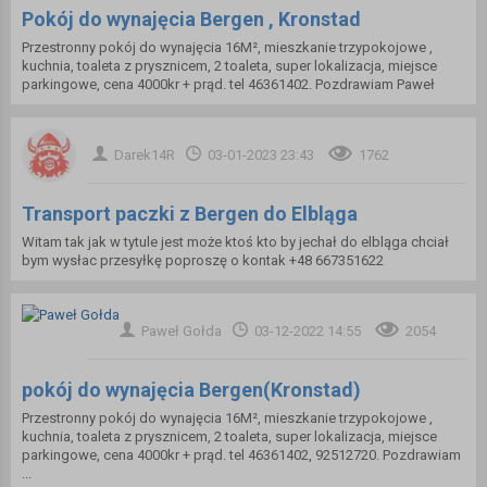
Pokój do wynajęcia Bergen , Kronstad
Przestronny pokój do wynajęcia 16M², mieszkanie trzypokojowe ,
kuchnia, toaleta z prysznicem, 2 toaleta, super lokalizacja, miejsce
parkingowe, cena 4000kr + prąd. tel 46361402. Pozdrawiam Paweł
Darek14R
03-01-2023 23:43
1762
Transport paczki z Bergen do Elbląga
Witam tak jak w tytule jest może ktoś kto by jechał do elbląga chciał
bym wysłac przesyłkę poproszę o kontak +48 667351622
Paweł Gołda
03-12-2022 14:55
2054
pokój do wynajęcia Bergen(Kronstad)
Przestronny pokój do wynajęcia 16M², mieszkanie trzypokojowe ,
kuchnia, toaleta z prysznicem, 2 toaleta, super lokalizacja, miejsce
parkingowe, cena 4000kr + prąd. tel 46361402, 92512720. Pozdrawiam
...