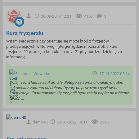
30-09-2013 12:21
4163
3
Kurs fryzjerski
Witam serdecznie czy orientuję się może ktoś z fryzjerów
przebywających w Norwegii (Bergen)gdzie można zrobić kurs
fryzjerski ?? proszę o kontakt na priv . Z góry bardzo dziękuję za
informację . ...
Izabela Wawerko
17-11-2022 05:14
Witaj. Też właśnie szukam ale dlatego ze sama chcialabym robić
szkolenia z zakresu od doboru fryzury po poważne i ryzykowne
koloryzacje. Zastanawiam się czy jeśli będę miała papier na robienie
takich ...
demo40
02-07-2022 14:31
2396
Sprzęt używany