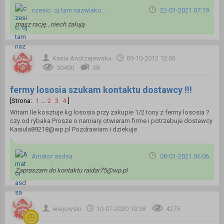
czesio. oj tam nazwisko...
22-01-2021 07:19
masz rację...niech żałują
Kasia Andrzejewska
09-10-2012 12:06
30490
38
fermy lososia szukam kontaktu dostawcy !!!
[Strona:
1
...
2
3
4
]
Witam Ile kosztuje kg lososia przy zakupie 1/2 tony z fermy lososia ?
czy od rybaka Prosze o namiary otwieram firme i potrzebuje dostawcy
Kasiula89218@wp.pl Pozdrawiam i dziekuje
Amator asdsa
08-01-2021 06:06
Zapraszam do kontaktu raidar75@wp.pl
wiejowski
10-07-2020 10:38
4275