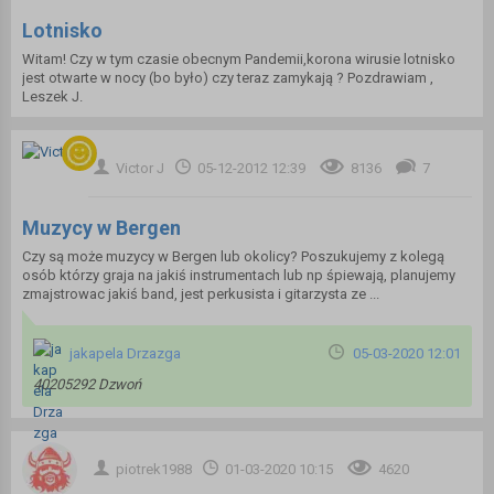
Lotnisko
Witam! Czy w tym czasie obecnym Pandemii,korona wirusie lotnisko
jest otwarte w nocy (bo było) czy teraz zamykają ? Pozdrawiam ,
Leszek J.
Victor J
05-12-2012 12:39
8136
7
Muzycy w Bergen
Czy są może muzycy w Bergen lub okolicy? Poszukujemy z kolegą
osób którzy graja na jakiś instrumentach lub np śpiewają, planujemy
zmajstrowac jakiś band, jest perkusista i gitarzysta ze ...
jakapela Drzazga
05-03-2020 12:01
40205292 Dzwoń
piotrek1988
01-03-2020 10:15
4620