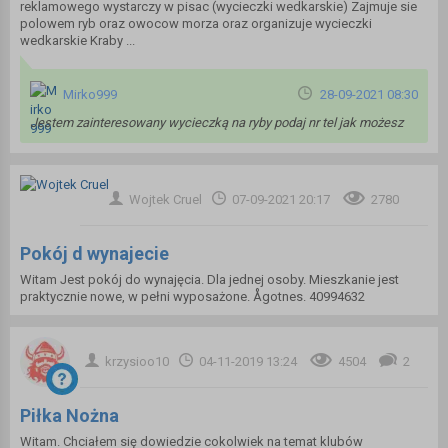
reklamowego wystarczy w pisac (wycieczki wedkarskie) Zajmuje sie
polowem ryb oraz owocow morza oraz organizuje wycieczki
wedkarskie Kraby ...
Mirko999
28-09-2021 08:30
Jestem zainteresowany wycieczką na ryby podaj nr tel jak możesz
Wojtek Cruel
07-09-2021 20:17
2780
Pokój d wynajecie
Witam Jest pokój do wynajęcia. Dla jednej osoby. Mieszkanie jest
praktycznie nowe, w pełni wyposażone. Ågotnes. 40994632
krzysioo10
04-11-2019 13:24
4504
2
Piłka Nożna
Witam. Chciałem się dowiedzie cokolwiek na temat klubów