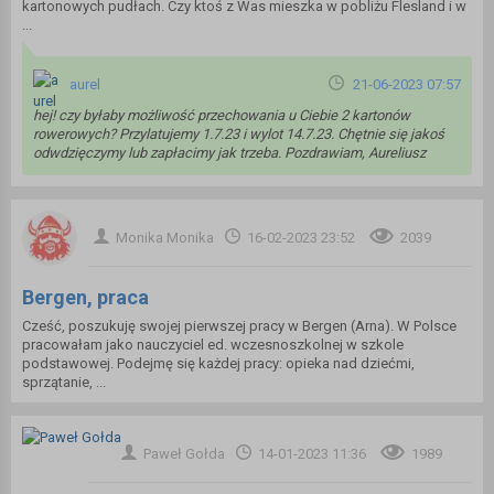
kartonowych pudłach. Czy ktoś z Was mieszka w pobliżu Flesland i w
...
aurel
21-06-2023 07:57
hej! czy byłaby możliwość przechowania u Ciebie 2 kartonów
rowerowych? Przylatujemy 1.7.23 i wylot 14.7.23. Chętnie się jakoś
odwdzięczymy lub zapłacimy jak trzeba. Pozdrawiam, Aureliusz
Monika Monika
16-02-2023 23:52
2039
Bergen, praca
Cześć, poszukuję swojej pierwszej pracy w Bergen (Arna). W Polsce
pracowałam jako nauczyciel ed. wczesnoszkolnej w szkole
podstawowej. Podejmę się każdej pracy: opieka nad dziećmi,
sprzątanie, ...
Paweł Gołda
14-01-2023 11:36
1989