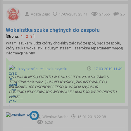
Agata Zajic
17-09-2013 23:41
24556
25
Wokalistka szuka chętnych do zespołu
[Strona:
1
2
3
]
Witam, szukam ludzi którzy chcieliby założyć zespół, bądź zespołu,
który szuka wokalistki z dużym stażem i szerokim repertuarem więcej
informacji na priv
krzysztof aureliusz luczynski
17-03-2019 11:49
DO UNIKALNEGO EVENTU W DNIU 6 LIPCA 2019 NA ZAMKU
TENCZYN (i nie tylko..) CHCIELIBYŚMY „ZMONTOWAC” CO
NAJMNIEJ 100 OSOBOWY ZESPÓŁ WOKALNY/CHÓR.
POSZUKUJEMY ZAWODOWCÓW ALE I AMATORÓW PO PROSTU
LUDZI ...
Wieslaw Socha
15-01-2019 22:38
6253