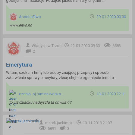
godkjent na instalacje. Podajcie jakieś namiary, chętnie ...
AndriusElwo
29-01-2020 00:00
www.elwo.no
Wladyslaw Trzos
12-01-2020 09:33
6583
2
Emerytura
Witam, szukam firmy lub osoby znającej przepisy i sposób
załatwienia sprawy emerytury, zlecę chętnie ogarnięcie tematu.
czesio. oj tam nazwisko...
13-01-2020 22:11
to już dziadku nadejszła ta chwila???
marek jachimski
10-11-2019 21:37
5891
3