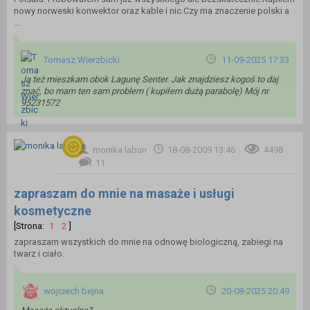
nowy norweski konwektor oraz kable i nic.Czy ma znaczenie polski a
...
Tomasz Wierzbicki
11-09-2025 17:33
Ja też mieszkam obok Lagunę Senter. Jak znajdziesz kogoś to daj
znać, bo mam ten sam problem ( kupiłem dużą parabolę) Mój nr
95231572
monika labun
18-08-2009 13:46
4498
11
zapraszam do mnie na masaże i usługi
kosmetyczne
[Strona:
1
2
]
zapraszam wszystkich do mnie na odnowę biologiczną, zabiegi na
twarz i ciało.
wojciech bejna
20-08-2025 20:49