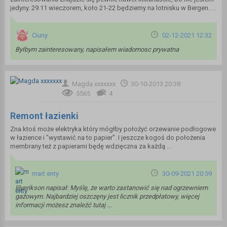
jedyny. 29.11 wieczorem, koło 21-22 będziemy na lotnisku w Bergen. ...
Ciuny
02-12-2021 12:32
Byłbym zainteresowany, napisałem wiadomosc prywatna
Magda xxxxxxx
30-10-2013 20:38
5565
4
Remont łazienki
Zna ktoś może elektryka który mógłby położyć orzewanie podłogowe
w łazience i "wystawić na to papier". I jeszcze kogoś do położenia
membrany też z papierami będę wdzięczna za każdą ...
mart enty
30-09-2021 20:59
lilyerikson napisał: Myślę, że warto zastanowić się nad ogrzewniem
gazowym. Najbardziej oszczęny jest licznik przedpłatowy, więcej
informacji możesz znaleźć tutaj ...