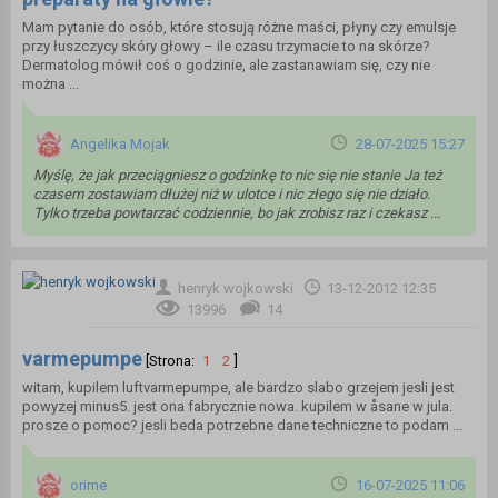
Mam pytanie do osób, które stosują różne maści, płyny czy emulsje
przy łuszczycy skóry głowy – ile czasu trzymacie to na skórze?
Dermatolog mówił coś o godzinie, ale zastanawiam się, czy nie
można ...
Angelika Mojak
28-07-2025 15:27
Myślę, że jak przeciągniesz o godzinkę to nic się nie stanie Ja też
czasem zostawiam dłużej niż w ulotce i nic złego się nie działo.
Tylko trzeba powtarzać codziennie, bo jak zrobisz raz i czekasz ...
henryk wojkowski
13-12-2012 12:35
13996
14
varmepumpe
[Strona:
1
2
]
witam, kupilem luftvarmepumpe, ale bardzo slabo grzejem jesli jest
powyzej minus5. jest ona fabrycznie nowa. kupilem w åsane w jula.
prosze o pomoc? jesli beda potrzebne dane techniczne to podam ...
orime
16-07-2025 11:06