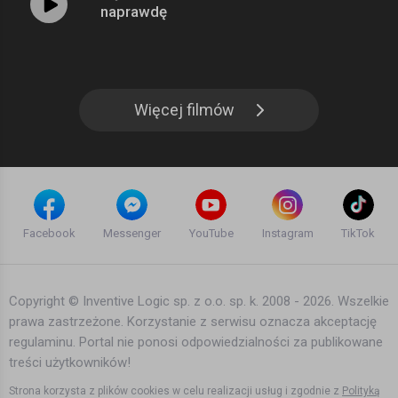
naprawdę
Więcej filmów
Facebook
Messenger
YouTube
Instagram
TikTok
Copyright © Inventive Logic sp. z o.o. sp. k. 2008 - 2026. Wszelkie
prawa zastrzeżone. Korzystanie z serwisu oznacza akceptację
regulaminu. Portal nie ponosi odpowiedzialności za publikowane
treści użytkowników!
Strona korzysta z plików cookies w celu realizacji usług i zgodnie z
Polityką