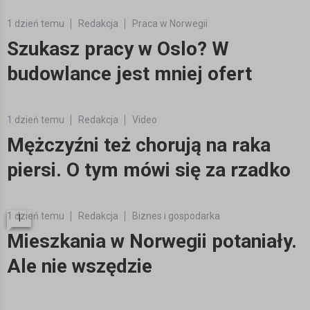
1 dzień temu
Redakcja
Praca w Norwegii
Szukasz pracy w Oslo? W
budowlance jest mniej ofert
Włącz dźwięk
1 dzień temu
Redakcja
Video
Mężczyźni też chorują na raka
piersi. O tym mówi się za rzadko
1 dzień temu
Redakcja
Biznes i gospodarka
1
Mieszkania w Norwegii potaniały.
Ale nie wszędzie