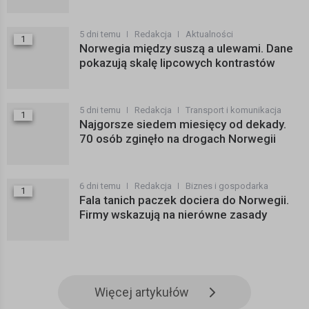
5 dni temu
Redakcja
Aktualności
1
Norwegia między suszą a ulewami. Dane
pokazują skalę lipcowych kontrastów
5 dni temu
Redakcja
Transport i komunikacja
1
Najgorsze siedem miesięcy od dekady.
70 osób zginęło na drogach Norwegii
6 dni temu
Redakcja
Biznes i gospodarka
1
Fala tanich paczek dociera do Norwegii.
Firmy wskazują na nierówne zasady
Więcej artykułów