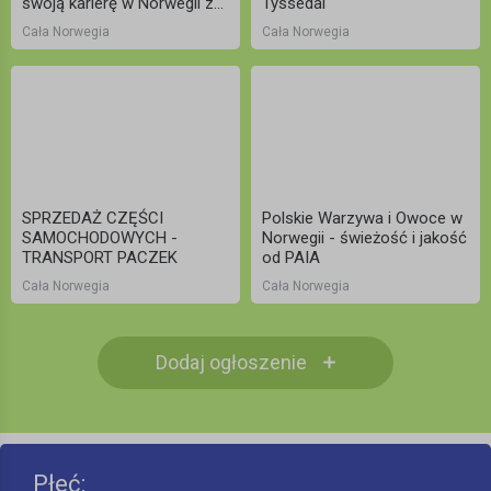
swoją karierę w Norwegii z
Tyssedal
D&A Spesialistene AS
Cała Norwegia
Cała Norwegia
SPRZEDAŻ CZĘŚCI
Polskie Warzywa i Owoce w
SAMOCHODOWYCH -
Norwegii - świeżość i jakość
TRANSPORT PACZEK
od PAIA
Cała Norwegia
Cała Norwegia
Dodaj ogłoszenie
Płeć: