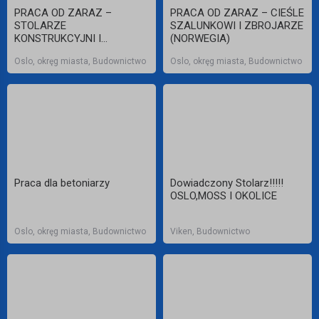
PRACA OD ZARAZ –
PRACA OD ZARAZ – CIEŚLE
STOLARZE
SZALUNKOWI I ZBROJARZE
KONSTRUKCYJNI I
(NORWEGIA)
MONTERZY KARTON-GIPS
Oslo, okręg miasta, Budownictwo
Oslo, okręg miasta, Budownictwo
(GK) (NORWEGIA, Oslo oraz
okolice Horten,
Holmestrand,
Tønsberg,Drammen,Konsberg)
Praca dla betoniarzy
Dowiadczony Stolarz!!!!!
OSLO,MOSS I OKOLICE
Oslo, okręg miasta, Budownictwo
Viken, Budownictwo