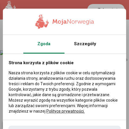
Zaloguj się
Zgoda
Szczegóły
reklama
Strona korzysta z plików cookie
5 godzin temu
Nasza strona korzysta z plików cookie w celu optymalizacji
Redakcja
Aktualności
działania strony, analizowania ruchu oraz dostosowywania
Bezpłatna świetlica w Norwegii.
treści i reklam do Twoich preferencji. Zgodnie z wymogami
Google, korzystamy z trybu zgody, który pozwala
Państwo sfinansuje zajęcia
kontrolować, jakie dane są gromadzone i przetwarzane.
Możesz wyrazić zgodę na wszystkie kategorie plików cookie
kolejnym dzieciom
lub zarządzać swoimi preferencjami. Więcej informacji
znajdziesz w naszej
Polityce prywatności.
9 godzin temu
Redakcja
Biznes i gospodarka
1