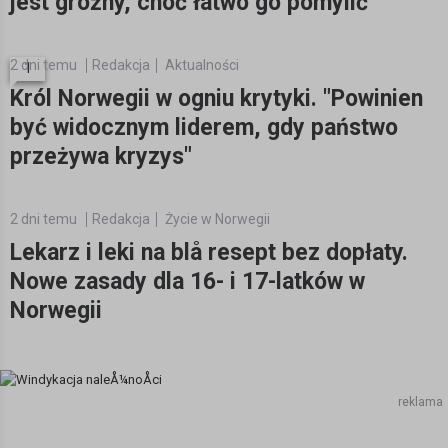
jest groźny, choć łatwo go pomylić
2 dni temu
Redakcja
Aktualności
1
Król Norwegii w ogniu krytyki. "Powinien
być widocznym liderem, gdy państwo
przeżywa kryzys"
2 dni temu
Redakcja
Życie w Norwegii
Lekarz i leki na blå resept bez dopłaty.
Nowe zasady dla 16- i 17-latków w
Norwegii
reklama