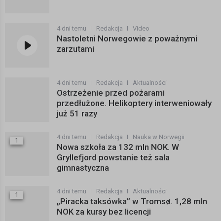
4 dni temu
Redakcja
Video
Nastoletni Norwegowie z poważnymi
zarzutami
4 dni temu
Redakcja
Aktualności
Ostrzeżenie przed pożarami
przedłużone. Helikoptery interweniowały
już 51 razy
4 dni temu
Redakcja
Nauka w Norwegii
1
Nowa szkoła za 132 mln NOK. W
Gryllefjord powstanie też sala
gimnastyczna
4 dni temu
Redakcja
Aktualności
1
„Piracka taksówka” w Tromsø. 1,28 mln
NOK za kursy bez licencji