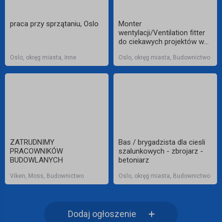
praca przy sprzątaniu, Oslo
Monter
wentylacji/Ventilation fitter
do ciekawych projektów w
Oslo – Viken Klima AS
Oslo, okręg miasta, Inne
Oslo, okręg miasta, Budownictwo
ZATRUDNIMY
Bas / brygadzista dla ciesli
PRACOWNIKÓW
szalunkowych - zbrojarz -
BUDOWLANYCH
betoniarz
Viken, Moss, Budownictwo
Oslo, okręg miasta, Budownictwo
Dodaj ogłoszenie