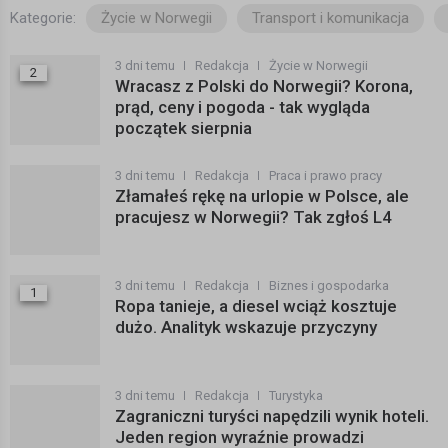
Kategorie:
Życie w Norwegii
Transport i komunikacja
3 dni temu
Redakcja
Życie w Norwegii
2
Wracasz z Polski do Norwegii? Korona,
prąd, ceny i pogoda - tak wygląda
początek sierpnia
3 dni temu
Redakcja
Praca i prawo pracy
Złamałeś rękę na urlopie w Polsce, ale
pracujesz w Norwegii? Tak zgłoś L4
3 dni temu
Redakcja
Biznes i gospodarka
1
Ropa tanieje, a diesel wciąż kosztuje
dużo. Analityk wskazuje przyczyny
3 dni temu
Redakcja
Turystyka
Zagraniczni turyści napędzili wynik hoteli.
Jeden region wyraźnie prowadzi