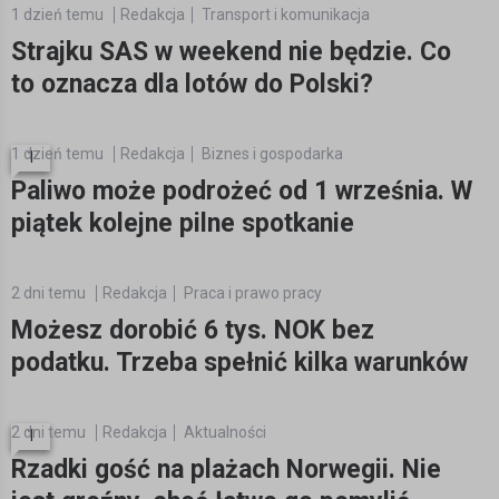
1 dzień temu
Redakcja
Transport i komunikacja
Strajku SAS w weekend nie będzie. Co
to oznacza dla lotów do Polski?
1 dzień temu
Redakcja
Biznes i gospodarka
1
Paliwo może podrożeć od 1 września. W
piątek kolejne pilne spotkanie
2 dni temu
Redakcja
Praca i prawo pracy
Możesz dorobić 6 tys. NOK bez
podatku. Trzeba spełnić kilka warunków
2 dni temu
Redakcja
Aktualności
1
Rzadki gość na plażach Norwegii. Nie