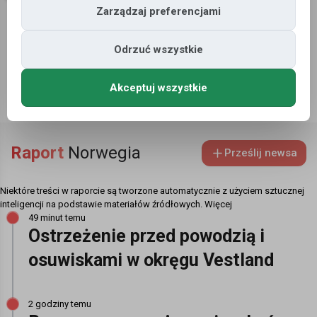
Norwegii zaczyna brakować
Zarządzaj preferencjami
miejsca w sieci. Rząd
Odrzuć wszystkie
przedstawia pakiet nowych
rozwiązań
Akceptuj wszystkie
Raport
Norwegia
Prześlij newsa
Niektóre treści w raporcie są tworzone automatycznie z użyciem sztucznej
inteligencji na podstawie materiałów źródłowych.
Więcej
49 minut temu
Ostrzeżenie przed powodzią i
osuwiskami w okręgu Vestland
2 godziny temu