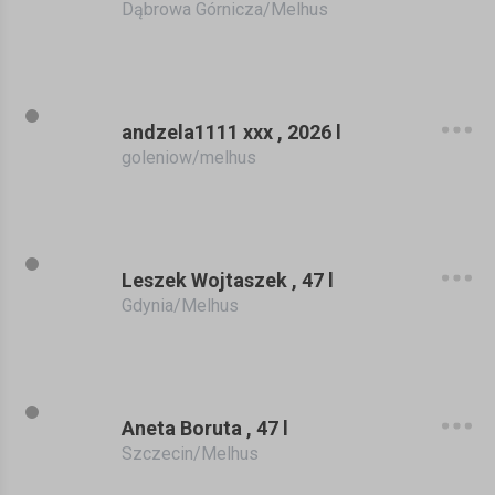
Dąbrowa Górnicza/Melhus
andzela1111 xxx , 2026 l
goleniow/melhus
Leszek Wojtaszek , 47 l
Gdynia/Melhus
Aneta Boruta , 47 l
Szczecin/Melhus