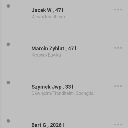
Jacek W , 47 l
W-wa/trondheim
Marcin Zyblut , 47 l
Krosno/Buvika
Szymek Jwp , 33 l
Oświęcim/Trondheim, Spongdal
Bart G , 2026 l