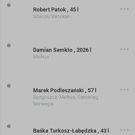
Robert Patok , 45 l
Gdańsk/Vanvikan
Damian Semkło , 2026 l
Melhus
Marek Podleszański , 57 l
Bydgoszcz/Melhus, Trøndelag,
Norwegia
Baśka Turkosz-Łabędzka , 43 l