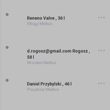
Reneno Valve , 36 l
Elbląg/Melhus
d.rogosz@gmail.com Rogosz ,
58 l
Wrocław/Melhus
Daniel Przybylski , 46 l
Pruszków/Melhus