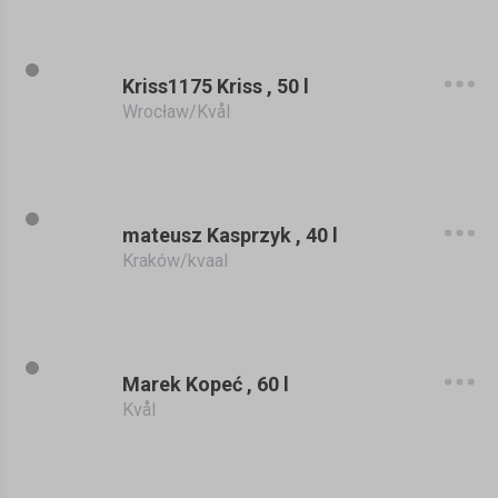
Kriss1175 Kriss , 50 l
Wrocław/Kvål
mateusz Kasprzyk , 40 l
Kraków/kvaal
Marek Kopeć , 60 l
Kvål