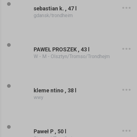
sebastian k. , 47 l
gdansk/trondheim
PAWEŁ PROSZEK , 43 l
W - M - Olsztyn/Tromso/Trondhejm
kleme ntino , 38 l
wwy
Paweł P , 50 l