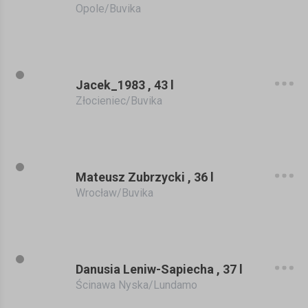
Opole/Buvika
Jacek_1983 , 43 l
Złocieniec/Buvika
Mateusz Zubrzycki , 36 l
Wrocław/Buvika
Danusia Leniw-Sapiecha , 37 l
Ścinawa Nyska/Lundamo