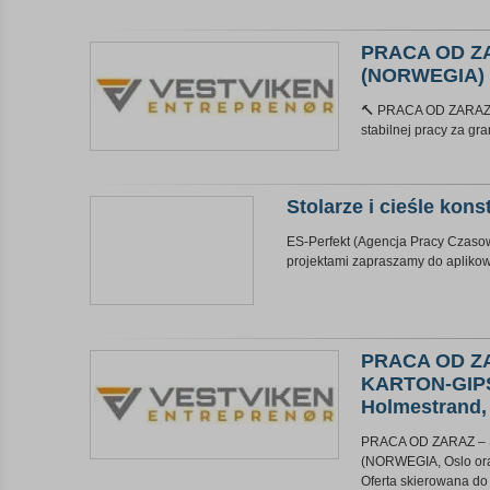
PRACA OD Z
(NORWEGIA)
🔨 PRACA OD ZARAZ
stabilnej pracy za gra
Stolarze i cieśle kons
ES-Perfekt (Agencja Pracy Czasow
projektami zapraszamy do aplikowa
PRACA OD Z
KARTON-GIPS 
Holmestrand
PRACA OD ZARAZ –
(NORWEGIA, Oslo ora
Oferta skierowana do .