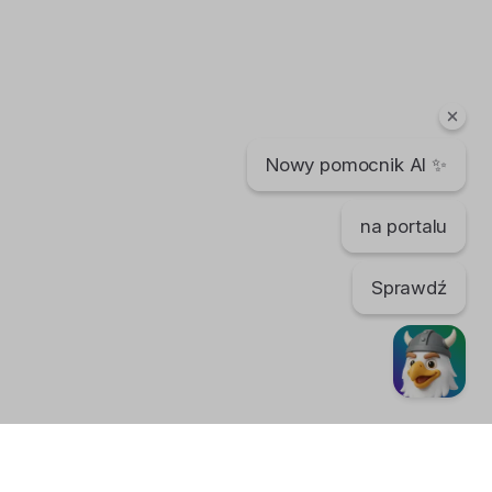
Nowy pomocnik AI ✨
na portalu
Sprawdź