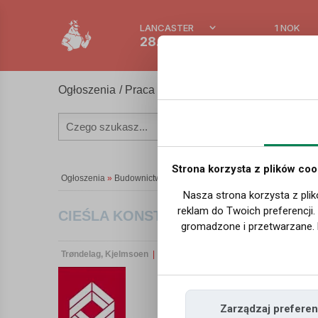
LANCASTER
1 NOK
28.3 °C
0.388
Ogłoszenia
/
Praca
/ Dam pracę w Norwegii
Strona korzysta z plików coo
Ogłoszenia
»
Budownictwo
Nasza strona korzysta z plik
reklam do Twoich preferencji
CIEŚLA KONSTRUKCYJNY/STOLARZ. G
gromadzone i przetwarzane. 
Trøndelag, Kjelmsoen
| 04-06-2026 09:05 | Numer ogłoszenia:
Zarządzaj preferen