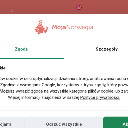
99
8 PLN
RAPORT
ORZEŁ AI
O
Zgoda
Szczegóły
SZUKAJ
kie
ów cookie w celu optymalizacji działania strony, analizowania ruchu
. Zgodnie z wymogami Google, korzystamy z trybu zgody, który pozwa
RATIS MIESZKANIE, STAWKA 290 KR+54 H.T
Możesz wyrazić zgodę na wszystkie kategorie plików cookie lub zar
Więcej informacji znajdziesz w naszej
Polityce prywatności.
 106263
cjami
Odrzuć wszystkie
Ak