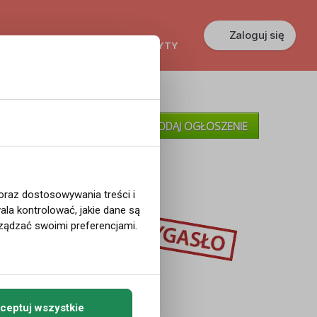
Zaloguj się
KREDYTY
GŁOSZENIA
PRACA
»
Moje Ogłoszenia
DODAJ OGŁOSZENIE
»
Pomoc
 oraz dostosowywania treści i
la kontrolować, jakie dane są
YG
ządzać swoimi preferencjami.
ceptuj wszystkie