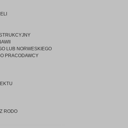
ELI
NSTRUKCYJNY
AWII
GO LUB NORWESKIEGO
GO PRACODAWCY
JEKTU
 Z RODO