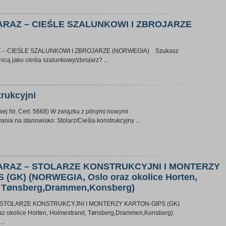
ARAZ – CIEŚLE SZALUNKOWI I ZBROJARZE
 – CIEŚLE SZALUNKOWI I ZBROJARZE (NORWEGIA) Szukasz
nicą jako cieśla szalunkowy/zbrojarz? ...
trukcyjni
ej Nr. Cert. 5668) W związku z pilnymi nowymi
nia na stanowisko: Stolarz/Cieśla konstrukcyjny ...
ARAZ – STOLARZE KONSTRUKCYJNI I MONTERZY
(GK) (NORWEGIA, Oslo oraz okolice Horten,
, Tønsberg,Drammen,Konsberg)
 STOLARZE KONSTRUKCYJNI I MONTERZY KARTON-GIPS (GK)
z okolice Horten, Holmestrand, Tønsberg,Drammen,Konsberg)
..