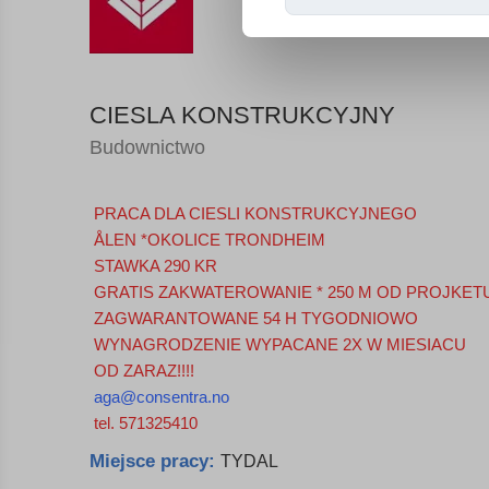
CIESLA KONSTRUKCYJNY
Budownictwo
PRACA DLA CIESLI KONSTRUKCYJNEGO
ÅLEN *OKOLICE TRONDHEIM
STAWKA 290 KR
GRATIS ZAKWATEROWANIE * 250 M OD PROJKET
ZAGWARANTOWANE 54 H TYGODNIOWO
WYNAGRODZENIE WYPACANE 2X W MIESIACU
OD ZARAZ!!!!
aga@consentra.no
tel. 571325410
Miejsce pracy:
TYDAL