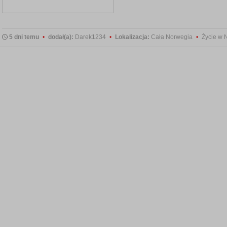
5 dni temu
•
dodał(a):
Darek1234
•
Lokalizacja:
Cała Norwegia
•
Życie w 