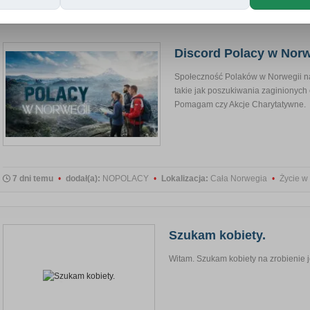
Discord Polacy w Norw
Społeczność Polaków w Norwegii na
takie jak poszukiwania zaginionych 
Pomagam czy Akcje Charytatywne. 
7 dni temu
•
dodał(a):
NOPOLACY
•
Lokalizacja:
Cała Norwegia
•
Życie w
Szukam kobiety.
Witam. Szukam kobiety na zrobienie j