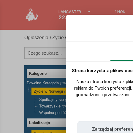
LANCASTER
1 NOK
22.9 °C
0.388
Ogłoszenia
/
Życie w Norwegii w Norwegii
Strona korzysta z plików coo
Kategorie
Nasza strona korzysta z plik
Dowolna Kategoria
(102)
reklam do Twoich preferencji
Życie w Norwegii
(5)
gromadzone i przetwarzane. 
Spotkajmy się
(1)
Towarzyskie
(2)
Wspólna podróż
(2)
Lokalizacja
Zarządzaj preferen