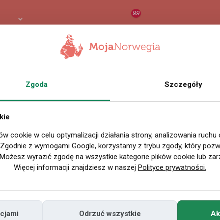
99
9 PLN
RAPORT
ORZEŁ AI
O
Zgoda
Szczegóły
SZUKAJ
Sortowanie losowe
kie
Szukam kobiety.
ów cookie w celu optymalizacji działania strony, analizowania ruchu
. Zgodnie z wymogami Google, korzystamy z trybu zgody, który pozwa
Witam szukam kobiety na spotkania m
Możesz wyrazić zgodę na wszystkie kategorie plików cookie lub zar
Więcej informacji znajdziesz w naszej
Polityce prywatności.
cjami
Odrzuć wszystkie
Ak
5 dni temu
•
dodał(a):
Darek1234
•
Lokalizacja:
Oslo, okręg miasta
•
Życie