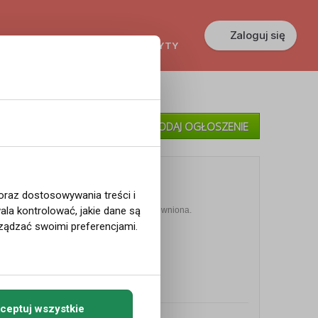
Zaloguj się
KREDYTY
GŁOSZENIA
PRACA
»
Moje Ogłoszenia
DODAJ OGŁOSZENIE
»
Pomoc
 oraz dostosowywania treści i
la kontrolować, jakie dane są
ężatki rozwódki panny itp.Dyskrecja zapewniona.
ządzać swoimi preferencjami.
ceptuj wszystkie
 w Norwegii
»
Towarzyskie