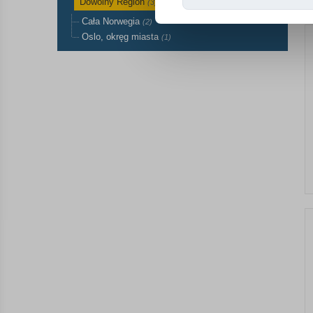
Dowolny Region
(3)
Cała Norwegia
(2)
Oslo, okręg miasta
(1)