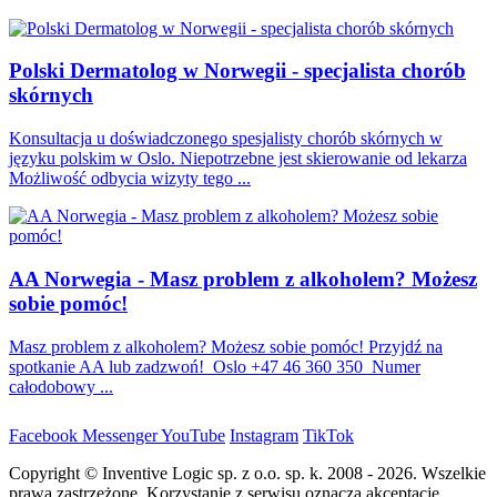
Polski Dermatolog w Norwegii - specjalista chorób
skórnych
Konsultacja u doświadczonego spesjalisty chorób skórnych w
języku polskim w Oslo. Niepotrzebne jest skierowanie od lekarza
Możliwość odbycia wizyty tego ...
AA Norwegia - Masz problem z alkoholem? Możesz
sobie pomóc!
Masz problem z alkoholem? Możesz sobie pomóc! Przyjdź na
spotkanie AA lub zadzwoń! Oslo +47 46 360 350 Numer
całodobowy ...
Facebook
Messenger
YouTube
Instagram
TikTok
Copyright © Inventive Logic sp. z o.o. sp. k. 2008 - 2026. Wszelkie
prawa zastrzeżone. Korzystanie z serwisu oznacza akceptację