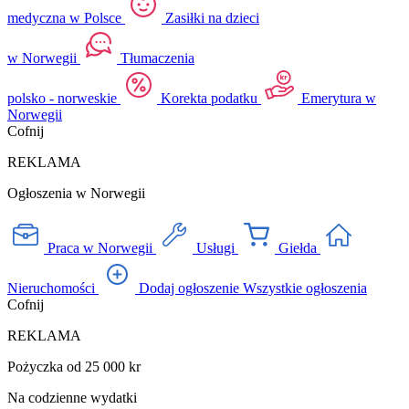
medyczna w Polsce
Zasiłki na dzieci
w Norwegii
Tłumaczenia
polsko - norweskie
Korekta podatku
Emerytura w
Norwegii
Cofnij
REKLAMA
Ogłoszenia w Norwegii
Praca w Norwegii
Usługi
Giełda
Nieruchomości
Dodaj ogłoszenie
Wszystkie ogłoszenia
Cofnij
REKLAMA
Pożyczka od 25 000 kr
Na codzienne wydatki