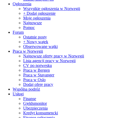
Ogłoszenia
Wszystkie ogłoszenia w Norwegii
+ Dodaj ogłoszenie
Moje ogłoszenia
Najnowsze
Pomoc
Forum
Ostatnie posty
+ Nowy wątek
Obserwowane wątki
Praca w Norwegii
Najnowsze oferty pracy w Norwegii
Lista agencji pracy w Norwegii
CV po norwesku
Praca w Bergen
Praca w Stavanger
Praca w Oslo
Dodaj oferę pracy
Wspólna podróż
Usługi
Finanse
Gjeldsmonitor
Ubezpieczenia
Kredyt konsumencki
Finanse ogłoszenia