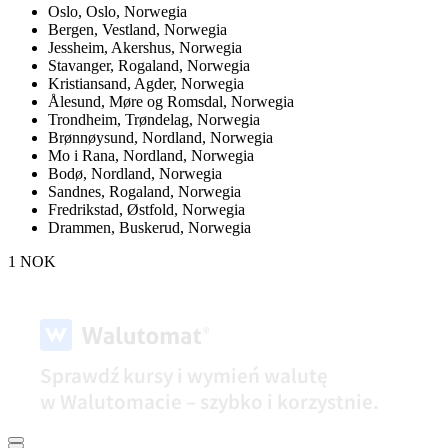
Oslo,
Oslo, Norwegia
Bergen,
Vestland, Norwegia
Jessheim,
Akershus, Norwegia
Stavanger,
Rogaland, Norwegia
Kristiansand,
Agder, Norwegia
Ålesund,
Møre og Romsdal, Norwegia
Trondheim,
Trøndelag, Norwegia
Brønnøysund,
Nordland, Norwegia
Mo i Rana,
Nordland, Norwegia
Bodø,
Nordland, Norwegia
Sandnes,
Rogaland, Norwegia
Fredrikstad,
Østfold, Norwegia
Drammen,
Buskerud, Norwegia
1 NOK