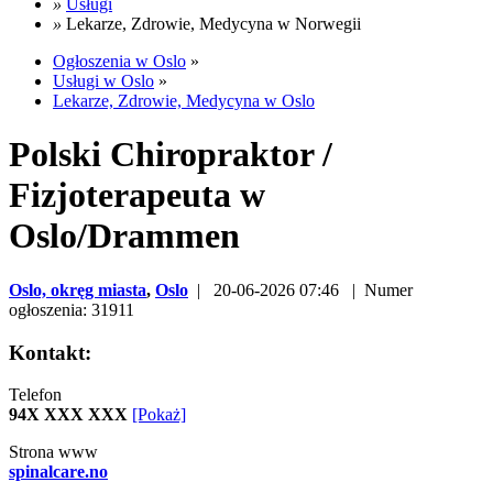
»
Usługi
»
Lekarze, Zdrowie, Medycyna w Norwegii
Ogłoszenia w Oslo
»
Usługi w Oslo
»
Lekarze, Zdrowie, Medycyna w Oslo
Polski Chiropraktor /
Fizjoterapeuta w
Oslo/Drammen
Oslo, okręg miasta
,
Oslo
| 20-06-2026 07:46 | Numer
ogłoszenia: 31911
Kontakt:
Telefon
94X XXX XXX
[Pokaż]
Strona www
spinalcare.no