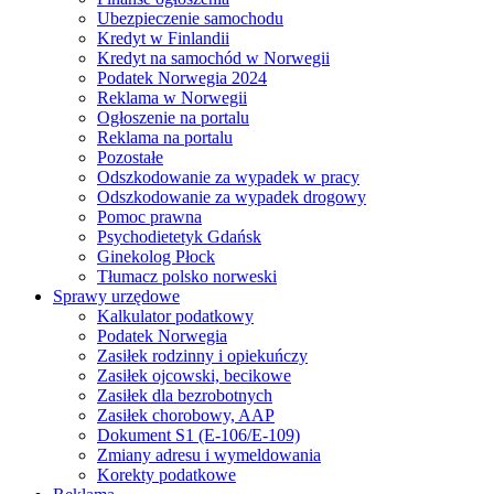
Ubezpieczenie samochodu
Kredyt w Finlandii
Kredyt na samochód w Norwegii
Podatek Norwegia 2024
Reklama w Norwegii
Ogłoszenie na portalu
Reklama na portalu
Pozostałe
Odszkodowanie za wypadek w pracy
Odszkodowanie za wypadek drogowy
Pomoc prawna
Psychodietetyk Gdańsk
Ginekolog Płock
Tłumacz polsko norweski
Sprawy urzędowe
Kalkulator podatkowy
Podatek Norwegia
Zasiłek rodzinny i opiekuńczy
Zasiłek ojcowski, becikowe
Zasiłek dla bezrobotnych
Zasiłek chorobowy, AAP
Dokument S1 (E-106/E-109)
Zmiany adresu i wymeldowania
Korekty podatkowe