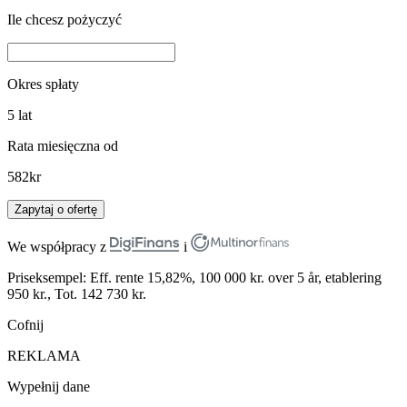
Ile chcesz pożyczyć
Okres spłaty
5
lat
Rata miesięczna od
582
kr
Zapytaj o ofertę
We współpracy z
i
Priseksempel: Eff. rente 15,82%, 100 000 kr. over 5 år, etablering
950 kr., Tot. 142 730 kr.
Cofnij
REKLAMA
Wypełnij dane