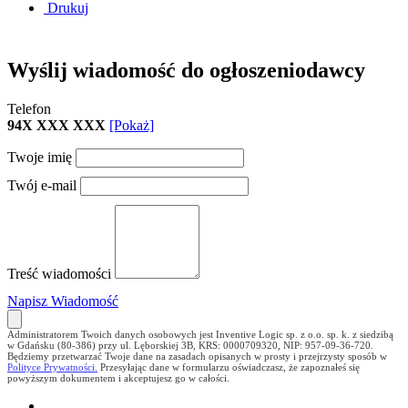
Drukuj
Wyślij wiadomość do ogłoszeniodawcy
Telefon
94X XXX XXX
[Pokaż]
Twoje imię
Twój e-mail
Treść wiadomości
Napisz Wiadomość
Administratorem Twoich danych osobowych jest Inventive Logic sp. z o.o. sp. k. z siedzibą
w Gdańsku (80-386) przy ul. Lęborskiej 3B, KRS: 0000709320, NIP: 957-09-36-720.
Będziemy przetwarzać Twoje dane na zasadach opisanych w prosty i przejrzysty sposób w
Polityce Prywatności.
Przesyłając dane w formularzu oświadczasz, że zapoznałeś się
powyższym dokumentem i akceptujesz go w całości.