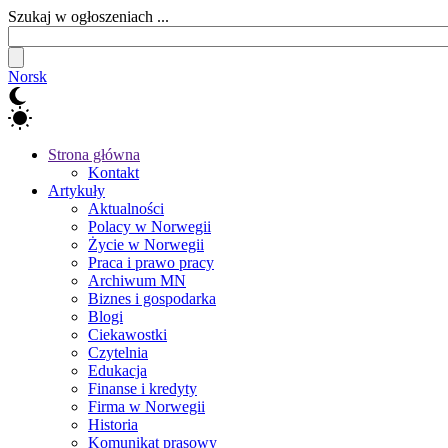
Szukaj w ogłoszeniach ...
Norsk
Strona główna
Kontakt
Artykuły
Aktualności
Polacy w Norwegii
Życie w Norwegii
Praca i prawo pracy
Archiwum MN
Biznes i gospodarka
Blogi
Ciekawostki
Czytelnia
Edukacja
Finanse i kredyty
Firma w Norwegii
Historia
Komunikat prasowy