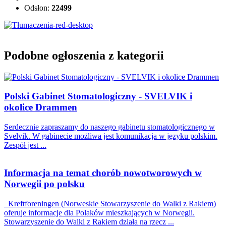
Odsłon:
22499
Podobne ogłoszenia z kategorii
Polski Gabinet Stomatologiczny - SVELVIK i
okolice Drammen
Serdecznie zapraszamy do naszego gabinetu stomatologicznego w
Svelvik. W gabinecie możliwa jest komunikacja w języku polskim.
Zespół jest ...
Informacja na temat chorób nowotworowych w
Norwegii po polsku
Kreftforeningen (Norweskie Stowarzyszenie do Walki z Rakiem)
oferuje informacje dla Polaków mieszkających w Norwegii.
Stowarzyszenie do Walki z Rakiem działa na rzecz ...