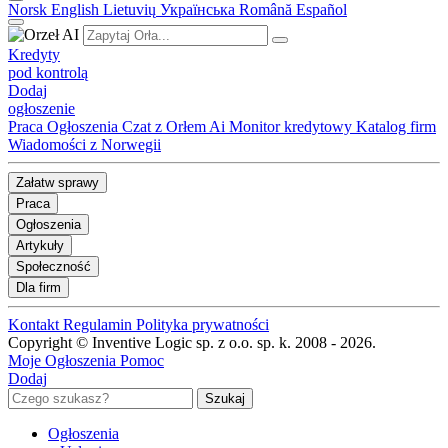
Norsk
English
Lietuvių
Українська
Română
Español
Kredyty
pod kontrolą
Dodaj
ogłoszenie
Praca
Ogłoszenia
Czat z Orłem Ai
Monitor kredytowy
Katalog firm
Wiadomości z Norwegii
Załatw sprawy
Praca
Ogłoszenia
Artykuły
Społeczność
Dla firm
Kontakt
Regulamin
Polityka prywatności
Copyright © Inventive Logic sp. z o.o. sp. k. 2008 - 2026.
Moje Ogłoszenia
Pomoc
Dodaj
Ogłoszenia