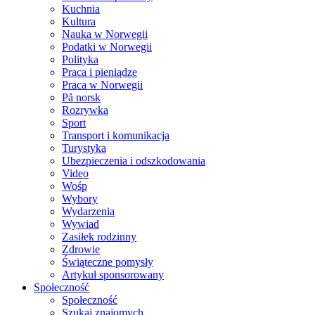
Kuchnia
Kultura
Nauka w Norwegii
Podatki w Norwegii
Polityka
Praca i pieniądze
Praca w Norwegii
På norsk
Rozrywka
Sport
Transport i komunikacja
Turystyka
Ubezpieczenia i odszkodowania
Video
Wośp
Wybory
Wydarzenia
Wywiad
Zasiłek rodzinny
Zdrowie
Świąteczne pomysły
Artykuł sponsorowany
Społeczność
Społeczność
Szukaj znajomych