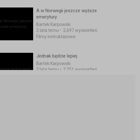
A w Norwegii jeszcze wyższe
emerytury
Bartek Karpowski
2 lata temu
•
2,697 wyświetleń
Filmy instruktażowe
Jednak będzie lepiej
Bartek Karpowski
2 lata temu
•
2,251 wyświetleń
Filmy instruktażowe
Gigantyczne świadczenia dla
mieszkańców Norwegii
Bartek Karpowski
2 lata temu
•
4,618 wyświetleń
Filmy instruktażowe