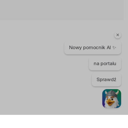
Rosja chce zmieniać norweską
granicę
Bartek Karpowski
4 lata temu
•
3,359 wyświetleń
Filmy instruktażowe
Nowy pomocnik AI ✨
Korona rośnie w siłę, a ludziom żyje
się dostatniej
Bartek Karpowski
na portalu
2 lata temu
•
3,196 wyświetleń
Filmy instruktażowe
Sprawdź
Norwegia zarabia krocie, ale
mieszkańcy coraz biedniejsi
Bartek Karpowski
2 lata temu
•
1,313 wyświetleń
Filmy instruktażowe