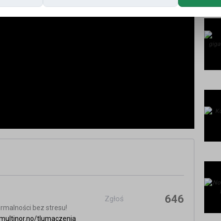
646
Zgłoś
rmalności bez stresu!
multinor.no/tlumaczenia