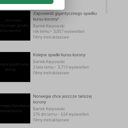
Zapowiedź gigantycznego spadku
kursu korony!
Bartek Karpowski
rok temu
•
3,057 wyświetleń
Filmy instruktażowe
Kolejne spadki kursu korony
Bartek Karpowski
2 lata temu
•
3,713 wyświetleń
Filmy instruktażowe
Norwegia chce jeszcze tańszej
korony
Bartek Karpowski
276 dni temu
•
624 wyświetleń
Filmy instruktażowe