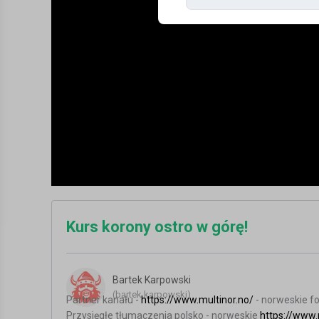
Kurs korony ostro w górę!
Bartek Karpowski
(bartek.karpowski)
Partner kanału -
https://www.multinor.no/
- norweskie fo
Przysięgłe tłumaczenia polsko - norweskie
https://www.