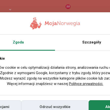
99
PLN
RAPORT
ORZEŁ AI
O
Zgoda
Szczegóły
Wszystkie filmy
kie
ów cookie w celu optymalizacji działania strony, analizowania ruchu
P
. Zgodnie z wymogami Google, korzystamy z trybu zgody, który pozwa
Możesz wyrazić zgodę na wszystkie kategorie plików cookie lub zar
Więcej informacji znajdziesz w naszej
Polityce prywatności.
cjami
Odrzuć wszystkie
Ak