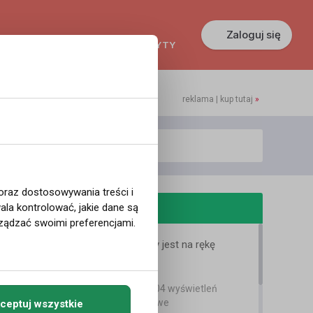
Zaloguj się
KREDYTY
GŁOSZENIA
PRACA
reklama | kup tutaj
»
 oraz dostosowywania treści i
odobne filmy
la kontrolować, jakie dane są
ządzać swoimi preferencjami.
Niski kurs korony jest na rękę
Norwegom
Bartek Karpowski
2 lata temu
•
3,904 wyświetleń
Filmy instruktażowe
ceptuj wszystkie