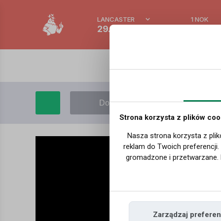
LANCASTER
1 NOK
29.3 °C
0.386 
Dodaj film
Moje filmy
Strona korzysta z plików coo
Nasza strona korzysta z plik
reklam do Twoich preferencji
gromadzone i przetwarzane. 
Zarządzaj preferen