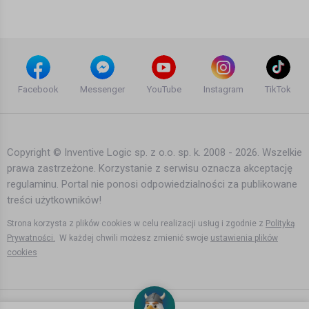
190 dni temu
•
644 wyświetleń
Filmy instruktażowe
Sąsiedzkie wojny w Norwegii - jak jest
naprawdę
Facebook
Messenger
YouTube
Instagram
TikTok
Bartek Karpowski
27 dni temu
•
49,002 wyświetleń
Filmy instruktażowe
Copyright © Inventive Logic sp. z o.o. sp. k. 2008 - 2026. Wszelkie
prawa zastrzeżone. Korzystanie z serwisu oznacza akceptację
A w Norwegii jeszcze wyższe
regulaminu. Portal nie ponosi odpowiedzialności za publikowane
emerytury
treści użytkowników!
Bartek Karpowski
2 lata temu
•
2,695 wyświetleń
Strona korzysta z plików cookies w celu realizacji usług i zgodnie z
Polityką
Filmy instruktażowe
Prywatności.
W każdej chwili możesz zmienić swoje
ustawienia plików
cookies
Jednak będzie lepiej
Bartek Karpowski
2 lata temu
•
2,248 wyświetleń