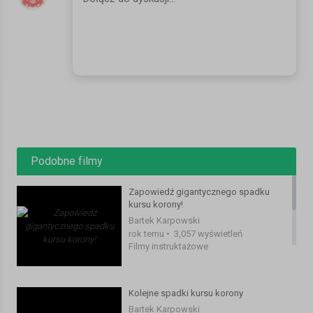
https://www.lydenavnorge.no/p4/nyheter/flere-ble-syke-etter-
dusjing/artikkel/936478/
https://www.tv2.no/nyheter/innenriks/skrekkfunn-jeg-ble-
skikkelig-uvel/16882029/
https://www.lydenavnorge.no/p4/nyheter/sauebjella-kan-skade-
sauen/artikkel/941013/
SERWIS:
https://www.mojanorwegia.pl/
FACEBOOK:
https://www.facebook.com/mojanorwegiapl/
INSTAGRAM:
https://www.instagram.com/mojanorwegia.pl/
Podobne filmy
#norwegia #podsumowanie #zarobki
Kategoria:
Filmy instruktażowe
Zapowiedź gigantycznego spadku
kursu korony!
Bartek Karpowski
rok temu
•
3,057 wyświetleń
Filmy instruktażowe
Kolejne spadki kursu korony
Bartek Karpowski