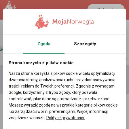
Zaloguj się
LANCASTER
1 NOK
28.3 °C
0.3888 PLN
Zgoda
Szczegóły
reklama
Strona korzysta z plików cookie
Nasza strona korzysta z plików cookie w celu optymalizacji
Dodaj
Moje
Wszystkie
działania strony, analizowania ruchu oraz dostosowywania
film
filmy
filmy
treści i reklam do Twoich preferencji. Zgodnie z wymogami
Google, korzystamy z trybu zgody, który pozwala
kontrolować, jakie dane są gromadzone i przetwarzane.
Możesz wyrazić zgodę na wszystkie kategorie plików cookie
lub zarządzać swoimi preferencjami. Więcej informacji
znajdziesz w naszej
Polityce prywatności.