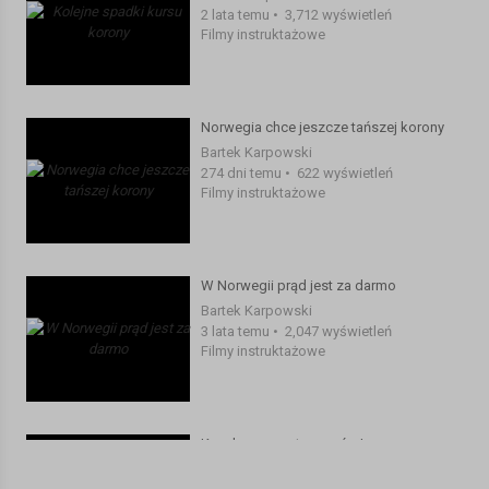
2 lata temu
•
3,712 wyświetleń
Filmy instruktażowe
Norwegia chce jeszcze tańszej korony
Bartek Karpowski
274 dni temu
•
622 wyświetleń
Filmy instruktażowe
W Norwegii prąd jest za darmo
Bartek Karpowski
3 lata temu
•
2,047 wyświetleń
Filmy instruktażowe
Kurs korony ostro w górę!
Bartek Karpowski