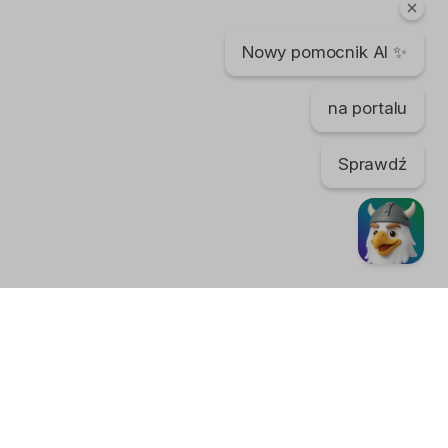
Norwegia to LODOWATY RAJ
Bartek Karpowski
Nowy pomocnik AI ✨
182 dni temu
•
516 wyświetleń
Filmy instruktażowe
na portalu
Norwegia przyśpieszy PRODUKCJE
Sprawdź
dzieci
Bartek Karpowski
177 dni temu
•
640 wyświetleń
Filmy instruktażowe
Norwegia - upadek niewinności
Bartek Karpowski
174 dni temu
•
570 wyświetleń
Filmy instruktażowe
TikTok
Norwegia - kryzysu ciąg dalszy