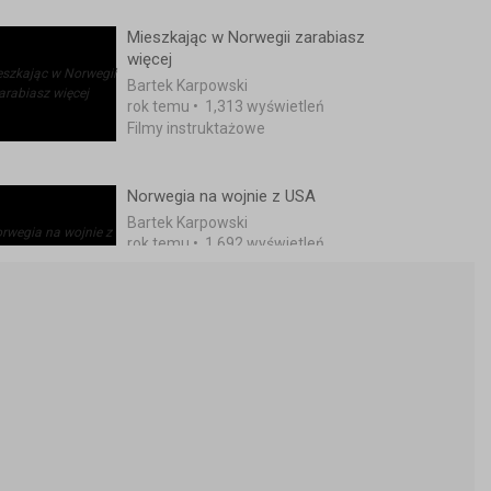
Mieszkając w Norwegii zarabiasz
więcej
Bartek Karpowski
rok temu
•
1,313 wyświetleń
Filmy instruktażowe
Norwegia na wojnie z USA
Bartek Karpowski
rok temu
•
1,692 wyświetleń
Filmy instruktażowe
Kto zarabia najwięcej w Norwegii
Bartek Karpowski
rok temu
•
719 wyświetleń
Filmy instruktażowe