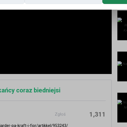
ańcy coraz biedniejsi
1,311
Zgłoś
arder-pa-kraft-i-fjor/artikkel/953243/