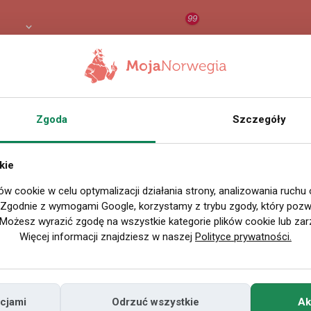
99
8 PLN
RAPORT
ORZEŁ AI
O
Zgoda
Szczegóły
Wszystkie filmy
kie
ów cookie w celu optymalizacji działania strony, analizowania ruchu
P
. Zgodnie z wymogami Google, korzystamy z trybu zgody, który pozwa
Możesz wyrazić zgodę na wszystkie kategorie plików cookie lub zar
Więcej informacji znajdziesz w naszej
Polityce prywatności.
cjami
Odrzuć wszystkie
Ak