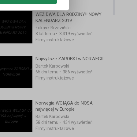
WEŹ DWA DLA RODZINY!! NOWY
KALENDARZ 2019
Łukasz Brzeziński
8 lat temu
•
3,319 wyświetleń
Filmy instruktażowe
Najwyższe ZAROBKI w NORWEGII
Bartek Karpowski
65 dni temu
•
386 wyświetleń
Filmy instruktażowe
Norwegia WCIĄGA do NOSA
najwięcej w Europie
Bartek Karpowski
58 dni temu
•
434 wyświetleń
Filmy instruktażowe