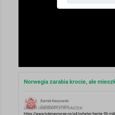
Norwegia zarabia krocie, ale mieszk
Bartek Karpowski
(bartek.karpowski)
LINKI DO OMAWIANYCH WYDARZEŃ:
https://www.lydenavnorge.no/p4/nyheter/tjente-90-milli