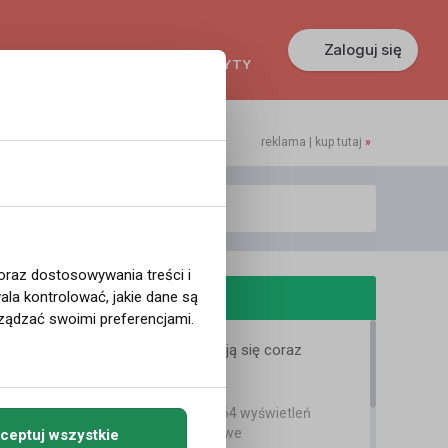
Zaloguj się
KREDYTY
GŁOSZENIA
PRACA
reklama | kup tutaj
»
 oraz dostosowywania treści i
odobne filmy
la kontrolować, jakie dane są
ządzać swoimi preferencjami.
Norwegowie czują się coraz
biedniejsi
Bartek Karpowski
2 lata temu
•
1,664 wyświetleń
Filmy instruktażowe
ceptuj wszystkie