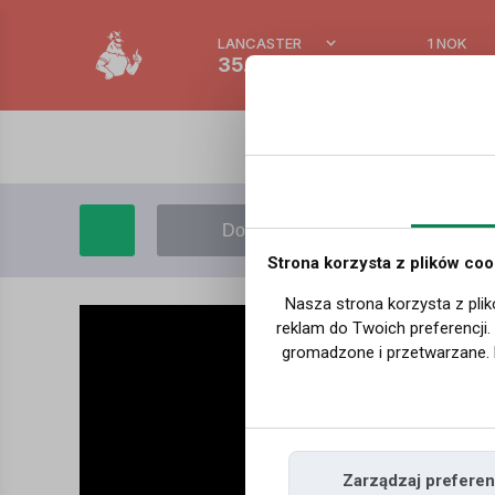
LANCASTER
1 NOK
35.2 °C
0.389
Dodaj film
Moje filmy
Strona korzysta z plików coo
Nasza strona korzysta z plik
reklam do Twoich preferencji
gromadzone i przetwarzane. 
Zarządzaj preferen