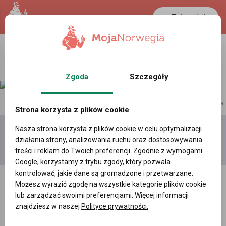
Zaloguj się
LANCASTER
1 NOK
33.3 °C
0.3898 PLN
Zgoda
Szczegóły
reklama
Strona korzysta z plików cookie
Nasza strona korzysta z plików cookie w celu optymalizacji
Dodaj
Moje
Wszystkie
działania strony, analizowania ruchu oraz dostosowywania
film
filmy
filmy
treści i reklam do Twoich preferencji. Zgodnie z wymogami
Google, korzystamy z trybu zgody, który pozwala
kontrolować, jakie dane są gromadzone i przetwarzane.
Możesz wyrazić zgodę na wszystkie kategorie plików cookie
lub zarządzać swoimi preferencjami. Więcej informacji
znajdziesz w naszej
Polityce prywatności.