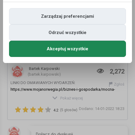
Zarządzaj preferencjami
Odrzuć wszystkie
Akceptuj wszystkie
Więcej koron i covidowe okulary
Bartek Karpowski
2,272
(bartek.karpowski)
LINKI DO OMAWIANYCH WYDARZEŃ:
Zgłoś
https://www.mojanorwegia.pl/biznes-i-gospodarka/mocna-
korona-i-drozejaca-ropa-norwegia-zaczela-nowy-rok-na-plusie-
Pokaż więcej
19934.html
Dodano: 14-01-2022 18:23
https://www.mojanorwegia.pl/biznes-i-gospodarka/zakaz-
4.2
(5 głosów)
sprzedazy-alkoholu-z-sadowym-finalem-rzad-wyplaci-
odszkodowania-19931.html
https://www.mojanorwegia.pl/aktualnosci/tragiczna-sytuacja-