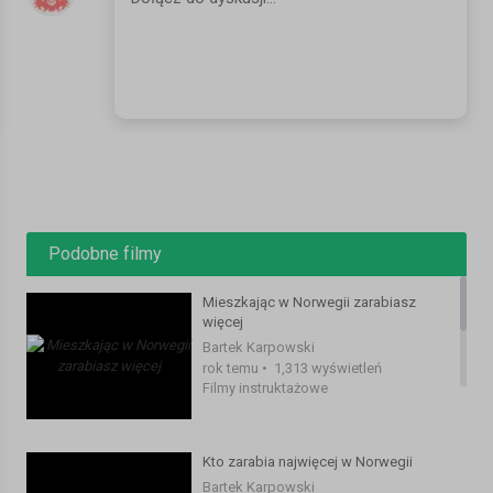
epidemiczna-w-europie-wyrozniaja-sie-polska-i-rumunia-
19933.html
https://www.nrk.no/norge/tror-briller-kan-gi-beskyttelse-mot-
korona-1.15807000
https://www.nrk.no/sorlandet/studenter-ble-bedt-om-a-dusje-
kortere-1.15809633
SERWIS:
https://www.mojanorwegia.pl/
FACEBOOK:
https://www.facebook.com/mojanorwegiapl/
INSTAGRAM:
https://www.instagram.com/mojanorwegia.pl/
Podobne filmy
#norwegia #podsumowanie #zarobki
Mieszkając w Norwegii zarabiasz
Kategoria:
Filmy instruktażowe
więcej
Bartek Karpowski
rok temu
•
1,313 wyświetleń
Filmy instruktażowe
Kto zarabia najwięcej w Norwegii
Bartek Karpowski