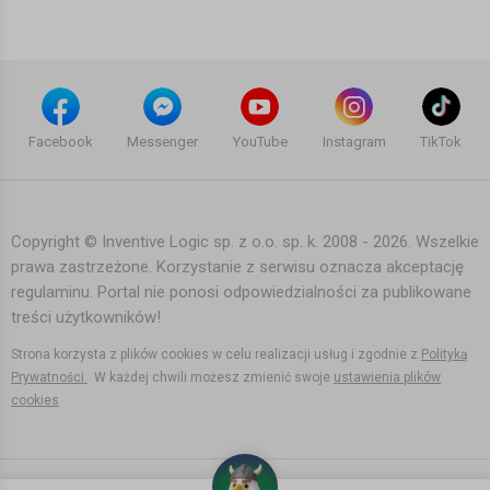
321 dni temu
•
665 wyświetleń
Filmy instruktażowe
Norwegia chce jeszcze tańszej korony
Bartek Karpowski
Facebook
Messenger
YouTube
Instagram
TikTok
275 dni temu
•
622 wyświetleń
Filmy instruktażowe
Copyright © Inventive Logic sp. z o.o. sp. k. 2008 - 2026. Wszelkie
prawa zastrzeżone. Korzystanie z serwisu oznacza akceptację
Kupisz morze alkoholu bo masz
regulaminu. Portal nie ponosi odpowiedzialności za publikowane
więcej koron, ale na imprezę
przyjedzie więcej osób - Dzień w
treści użytkowników!
Bartek Karpowski
Norwegii
6 lat temu
•
4,432 wyświetleń
Strona korzysta z plików cookies w celu realizacji usług i zgodnie z
Polityką
Filmy instruktażowe
Prywatności.
W każdej chwili możesz zmienić swoje
ustawienia plików
cookies
Kurs korony ostro w górę!
Bartek Karpowski
191 dni temu
•
644 wyświetleń