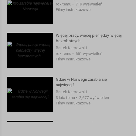
rok temu
•
719 wyświetleń
Filmy instruktażowe
Więcej pracy, więcej pieniędzy, więcej
bezrobotnych...
Bartek Karpowski
rok temu
•
661 wyświetleń
Filmy instruktażowe
Gdzie w Norwegii zarabia się
najwięcej?
Bartek Karpowski
3 lata temu
•
2,677 wyświetleń
Filmy instruktażowe
Korona norweska rośnie
Bartek Karpowski