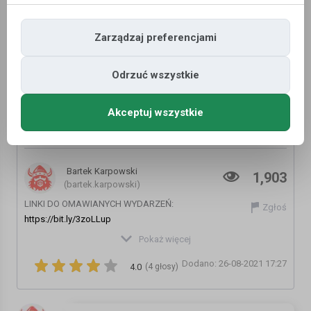
Zarządzaj preferencjami
Odrzuć wszystkie
Akceptuj wszystkie
Norweski rekordzik, klasyczne 30% i kłótnia
o 6,5 miliona koron
Bartek Karpowski
1,903
(bartek.karpowski)
LINKI DO OMAWIANYCH WYDARZEŃ:
Zgłoś
https://bit.ly/3zoLLup
https://www.mojanorwegia.pl/aktualnosci/rekord-zakazen-w-
Pokaż więcej
norwegii-tak-wielu-przypadkow-koronawirusa-nie-bylo-od-
Dodano: 26-08-2021 17:27
poczatku-pandemii-19343.html
4.0
(4 głosy)
https://dinside.dagbladet.no/fritid/ikea-endrer-
klassikeren/74147598
https://www.mojanorwegia.pl/aktualnosci/norwegia-reaguje-na-