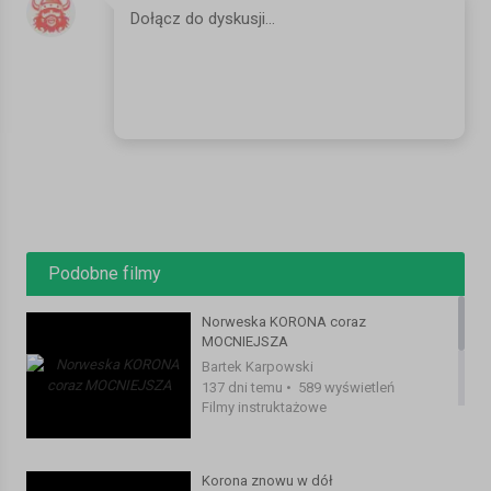
decyzje-usa-bedziemy-prowadzili-ewakuacje-z-afganistanu-tak-
dlugo-jak-tylko-mozliwe-19345.html
https://www.mojanorwegia.pl/zycie-w-norwegii/kwarantanna-
wjazdowa-w-norwegii-ile-trwa-na-czym-polega-i-kto-moze-
zostac-z-niej-zwolniony-19346.html
https://www.abcnyheter.no/motor/bil/2021/08/24/195782126/krevde-
6-5-millioner-i-erstatning-for-bilen-han-ikke-fikk-kjope
SERWIS:
https://www.mojanorwegia.pl/
FACEBOOK:
https://www.facebook.com/mojanorwegiapl/
INSTAGRAM:
https://www.instagram.com/mojanorwegia.pl/
Podobne filmy
#norwegia #podsumowanie #zarobki
Norweska KORONA coraz
Kategoria:
Filmy instruktażowe
MOCNIEJSZA
Bartek Karpowski
137 dni temu
•
589 wyświetleń
Filmy instruktażowe
Korona znowu w dół