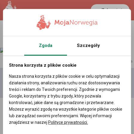
Zaloguj się
LANCASTER
1 NOK
24 °C
0.3865 PLN
Zgoda
Szczegóły
reklama
Strona korzysta z plików cookie
Nasza strona korzysta z plików cookie w celu optymalizacji
Dodaj
Moje
Wszystkie
działania strony, analizowania ruchu oraz dostosowywania
film
filmy
filmy
treści i reklam do Twoich preferencji. Zgodnie z wymogami
Google, korzystamy z trybu zgody, który pozwala
kontrolować, jakie dane są gromadzone i przetwarzane.
Możesz wyrazić zgodę na wszystkie kategorie plików cookie
lub zarządzać swoimi preferencjami. Więcej informacji
znajdziesz w naszej
Polityce prywatności.