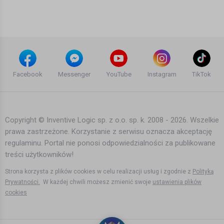
Amazon ze Stavanger
Bartek Karpowski
5 lat temu
•
2,586 wyświetleń
Filmy instruktażowe
Korona traci – najsłabiej od jesieni
ubiegłego roku
Facebook
Messenger
YouTube
Instagram
TikTok
Bartek Karpowski
2 lata temu
•
3,214 wyświetleń
Filmy instruktażowe
Copyright © Inventive Logic sp. z o.o. sp. k. 2008 - 2026. Wszelkie
prawa zastrzeżone. Korzystanie z serwisu oznacza akceptację
Norwegii nie stać na wypłacanie
regulaminu. Portal nie ponosi odpowiedzialności za publikowane
świadczeń
treści użytkowników!
Bartek Karpowski
3 lata temu
•
2,498 wyświetleń
Strona korzysta z plików cookies w celu realizacji usług i zgodnie z
Polityką
Filmy instruktażowe
Prywatności.
W każdej chwili możesz zmienić swoje
ustawienia plików
cookies
Norweski polityk znowu coś ukradł
Bartek Karpowski