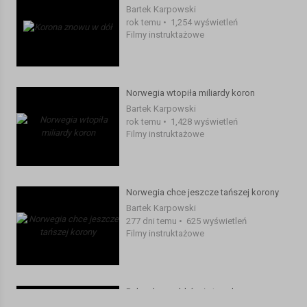
Bartek Karpowski
rok temu
•
1,254 wyświetleń
Filmy instruktażowe
Norwegia wtopiła miliardy koron
Bartek Karpowski
rok temu
•
1,428 wyświetleń
Filmy instruktażowe
Norwegia chce jeszcze tańszej korony
Bartek Karpowski
277 dni temu
•
625 wyświetleń
Filmy instruktażowe
Rekordy zarobków i starych
samochodów, norweski sceptycyzm i