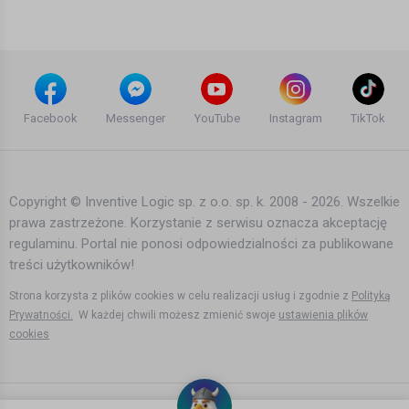
rok temu
•
927 wyświetleń
Filmy instruktażowe
Korona norweska leci na łeb
Bartek Karpowski
Facebook
Messenger
YouTube
Instagram
TikTok
257 dni temu
•
638 wyświetleń
Filmy instruktażowe
Copyright © Inventive Logic sp. z o.o. sp. k. 2008 - 2026. Wszelkie
prawa zastrzeżone. Korzystanie z serwisu oznacza akceptację
Prąd będzie tańszy, a korona
regulaminu. Portal nie ponosi odpowiedzialności za publikowane
norweska droższa
treści użytkowników!
Bartek Karpowski
3 lata temu
•
3,613 wyświetleń
Strona korzysta z plików cookies w celu realizacji usług i zgodnie z
Polityką
Filmy instruktażowe
Prywatności.
W każdej chwili możesz zmienić swoje
ustawienia plików
cookies
Korona norweska sięga dna
Bartek Karpowski
2 lata temu
•
1,870 wyświetleń