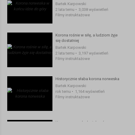
Bartek Karpowski
2 lata temu
•
3,038 wyświetleń
#norwegia #podsumowanie #zarobki
Filmy instruktażowe
Kategoria:
Filmy instruktażowe
Korona rośnie w siłę, a ludziom żyje
się dostatniej
Bartek Karpowski
2 lata temu
•
3,197 wyświetleń
Filmy instruktażowe
Historycznie słaba korona norweska
Bartek Karpowski
rok temu
•
1,164 wyświetleń
Filmy instruktażowe
Korona norweska leci do góry
Bartek Karpowski