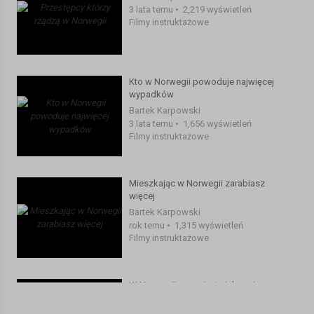
3 lata temu
•
2,219 wyświetleń
INSTAGRAM:
https://www.instagram.com/mojanorwegia.pl/
Filmy instruktażowe
#norwegia #podsumowanie #zarobki
Kategoria:
Filmy instruktażowe
Kto w Norwegii powoduje najwięcej
wypadków
Bartek Karpowski
3 lata temu
•
1,656 wyświetleń
Filmy instruktażowe
Mieszkając w Norwegii zarabiasz
więcej
Bartek Karpowski
rok temu
•
1,315 wyświetleń
Filmy instruktażowe
W Norwegii praca jest niebezpieczna
Bartek Karpowski