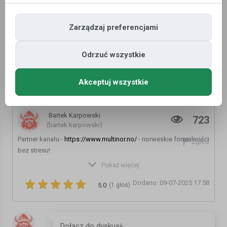
Zarządzaj preferencjami
Odrzuć wszystkie
Akceptuj wszystkie
Kto zarabia najwięcej w Norwegii
Bartek Karpowski
723
(bartek.karpowski)
Partner kanału -
https://www.multinor.no/
- norweskie formalności
Zgłoś
bez stresu!
Przysięgłe tłumaczenia polsko - norweskie
Pokaż więcej
https://www.multinor.no/tlumaczenia
Dodano: 09-07-2025 17:58
5.0
(1 głos)
LINKI DO OMAWIANYCH WYDARZEŃ:
https://www.mojanorwegia.pl/biznes-i-gospodarka/to-najlepiej-
wynagradzani-pracownicy-norwegii-zarabiaja-ponad-milion-