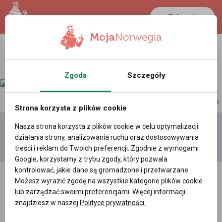
Zaloguj się
LANCASTER
1 NOK
30.3 °C
0.3892 PLN
Zgoda
Szczegóły
reklama
Strona korzysta z plików cookie
Nasza strona korzysta z plików cookie w celu optymalizacji
Dodaj
Moje
Wszystkie
działania strony, analizowania ruchu oraz dostosowywania
film
filmy
filmy
treści i reklam do Twoich preferencji. Zgodnie z wymogami
Google, korzystamy z trybu zgody, który pozwala
kontrolować, jakie dane są gromadzone i przetwarzane.
Możesz wyrazić zgodę na wszystkie kategorie plików cookie
lub zarządzać swoimi preferencjami. Więcej informacji
znajdziesz w naszej
Polityce prywatności.