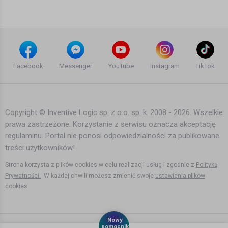
5 lat temu
•
2,839 wyświetleń
Filmy instruktażowe
Jak traktowani są polscy emigranci w
Norwegii? / Powroty #16 Henryk
Facebook
Messenger
YouTube
Instagram
TikTok
Malinowski (7/9)
Bartek Karpowski
7 lat temu
•
5,791 wyświetleń
Filmy instruktażowe
Copyright © Inventive Logic sp. z o.o. sp. k. 2008 - 2026. Wszelkie
prawa zastrzeżone. Korzystanie z serwisu oznacza akceptację
20 ciekawostek o Norwegii o których
regulaminu. Portal nie ponosi odpowiedzialności za publikowane
nie mieliście pojęcia
treści użytkowników!
Bartek Karpowski
7 lat temu
•
7,903 wyświetleń
Strona korzysta z plików cookies w celu realizacji usług i zgodnie z
Polityką
Filmy instruktażowe
Prywatności.
W każdej chwili możesz zmienić swoje
ustawienia plików
cookies
Nie wjedziesz z Polski do Norwegii bo
jest czerwona, ale w Norwegii nie
lepiej...
Nowy
Bartek Karpowski
pomocnik