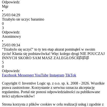
Odpowiedz
Mgr
•
25/03 04:29
Trzabylo sie uczyc baranino
0
3
Odpowiedz
Anonimowy
•
25/03 09:34
"Trzabylo się uczyć" to ty ten etap akurat pominąłeś w swoim
życiu! Kłania się podstawówka! Więc kolego drogi NIE POUCZAJ
INNYCH SKORO SAM MASZ ZALEGŁOŚCI🤣🤣🤣
5
0
Odpowiedz
Facebook
Messenger
YouTube
Instagram
TikTok
Copyright © Inventive Logic sp. z o.o. sp. k. 2008 - 2026. Wszelkie
prawa zastrzeżone. Korzystanie z serwisu oznacza akceptację
regulaminu. Portal nie ponosi odpowiedzialności za publikowane
treści użytkowników!
Strona korzysta z plików cookies w celu realizacji usług i zgodnie z