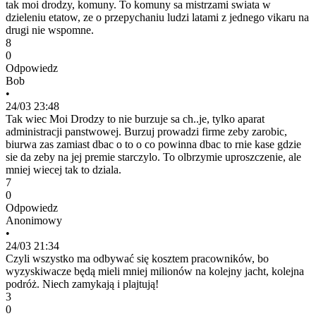
tak moi drodzy, komuny. To komuny sa mistrzami swiata w
dzieleniu etatow, ze o przepychaniu ludzi latami z jednego vikaru na
drugi nie wspomne.
8
0
Odpowiedz
Bob
•
24/03 23:48
Tak wiec Moi Drodzy to nie burzuje sa ch..je, tylko aparat
administracji panstwowej. Burzuj prowadzi firme zeby zarobic,
biurwa zas zamiast dbac o to o co powinna dbac to rnie kase gdzie
sie da zeby na jej premie starczylo. To olbrzymie uproszczenie, ale
mniej wiecej tak to dziala.
7
0
Odpowiedz
Anonimowy
•
24/03 21:34
Czyli wszystko ma odbywać się kosztem pracowników, bo
wyzyskiwacze będą mieli mniej milionów na kolejny jacht, kolejna
podróż. Niech zamykają i plajtują!
3
0