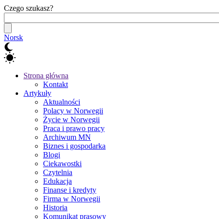
Czego szukasz?
Norsk
Strona główna
Kontakt
Artykuły
Aktualności
Polacy w Norwegii
Życie w Norwegii
Praca i prawo pracy
Archiwum MN
Biznes i gospodarka
Blogi
Ciekawostki
Czytelnia
Edukacja
Finanse i kredyty
Firma w Norwegii
Historia
Komunikat prasowy