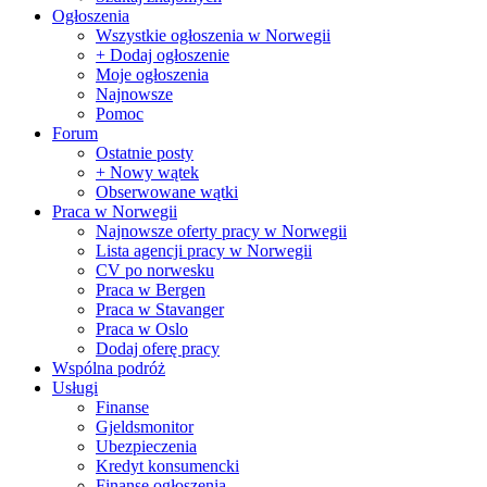
Ogłoszenia
Wszystkie ogłoszenia w Norwegii
+ Dodaj ogłoszenie
Moje ogłoszenia
Najnowsze
Pomoc
Forum
Ostatnie posty
+ Nowy wątek
Obserwowane wątki
Praca w Norwegii
Najnowsze oferty pracy w Norwegii
Lista agencji pracy w Norwegii
CV po norwesku
Praca w Bergen
Praca w Stavanger
Praca w Oslo
Dodaj oferę pracy
Wspólna podróż
Usługi
Finanse
Gjeldsmonitor
Ubezpieczenia
Kredyt konsumencki
Finanse ogłoszenia