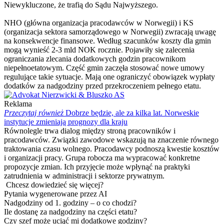
Niewykluczone, że trafią do Sądu Najwyższego.
NHO (główna organizacja pracodawców w Norwegii) i KS
(organizacja sektora samorządowego w Norwegii) zwracają uwagę
na konsekwencje finansowe. Według szacunków koszty dla gmin
mogą wynieść 2-3 mld NOK rocznie. Pojawiły się zalecenia
ograniczania zlecania dodatkowych godzin pracownikom
niepełnoetatowym. Część gmin zaczęła stosować nowe umowy
regulujące takie sytuacje. Mają one ograniczyć obowiązek wypłaty
dodatków za nadgodziny przed przekroczeniem pełnego etatu.
Reklama
Przeczytaj również
Dobrze będzie, ale za kilka lat. Norweskie
instytucje zmieniają prognozy dla kraju
Równolegle trwa dialog między stroną pracowników i
pracodawców. Związki zawodowe wskazują na znaczenie równego
traktowania czasu wolnego. Pracodawcy podnoszą kwestie kosztów
i organizacji pracy. Grupa robocza ma wypracować konkretne
propozycje zmian. Ich przyjęcie może wpłynąć na praktyki
zatrudnienia w administracji i sektorze prywatnym.
Chcesz dowiedzieć się więcej?
Pytania wygenerowane przez AI
Nadgodziny od 1. godziny – o co chodzi?
Ile dostanę za nadgodziny na części etatu?
Czy szef może uciąć mi dodatkowe godziny?