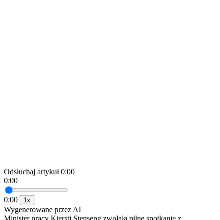
Odsłuchaj artykuł
0:00
0:00
0:00
1x
Wygenerowane przez AI
Minister pracy Kjersti Stenseng zwołała pilne spotkanie z