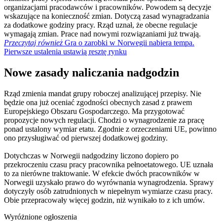
organizacjami pracodawców i pracowników. Powodem są decyzje
wskazujące na konieczność zmian. Dotyczą zasad wynagradzania
za dodatkowe godziny pracy. Rząd uznał, że obecne regulacje
wymagają zmian. Prace nad nowymi rozwiązaniami już trwają.
Przeczytaj również
Gra o zarobki w Norwegii nabiera tempa.
Pierwsze ustalenia ustawią resztę rynku
Nowe zasady naliczania nadgodzin
Rząd zmienia mandat grupy roboczej analizującej przepisy. Nie
będzie ona już oceniać zgodności obecnych zasad z prawem
Europejskiego Obszaru Gospodarczego. Ma przygotować
propozycje nowych regulacji. Chodzi o wynagrodzenie za pracę
ponad ustalony wymiar etatu. Zgodnie z orzeczeniami UE, powinno
ono przysługiwać od pierwszej dodatkowej godziny.
Dotychczas w Norwegii nadgodziny liczono dopiero po
przekroczeniu czasu pracy pracownika pełnoetatowego. UE uznała
to za nierówne traktowanie. W efekcie dwóch pracowników w
Norwegii uzyskało prawo do wyrównania wynagrodzenia. Sprawy
dotyczyły osób zatrudnionych w niepełnym wymiarze czasu pracy.
Obie przepracowały więcej godzin, niż wynikało to z ich umów.
Wyróżnione ogłoszenia