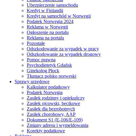
Ubezpieczenie samochodu
Kredyt w Finlandii
Kredyt na samochód w Norwegii
Podatek Norwegia 2024
Reklama w Norwegii
Ogłoszenie na portalu
Reklama na portalu
Pozostałe
Odszkodowanie za wypadek w pracy
Odszkodowanie za wypadek drogowy
Pomoc prawna
Psychodietetyk Gdańsk
Ginekolog Płock
Tłumacz polsko norweski
Sprawy urzędowe
Kalkulator podatkowy
Podatek Norwegia
Zasiłek rodzinny i opiekuńczy
Zasiłek ojcowski, becikowe
Zasiłek dla bezrobotnych
Zasiłek chorobowy, AAP
Dokument S1 (E-106/E-109)
Zmiany adresu i wymeldowania
Korekty podatkowe