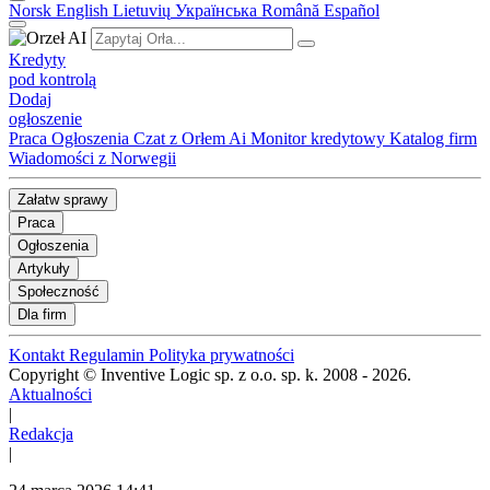
Norsk
English
Lietuvių
Українська
Română
Español
Kredyty
pod kontrolą
Dodaj
ogłoszenie
Praca
Ogłoszenia
Czat z Orłem Ai
Monitor kredytowy
Katalog firm
Wiadomości z Norwegii
Załatw sprawy
Praca
Ogłoszenia
Artykuły
Społeczność
Dla firm
Kontakt
Regulamin
Polityka prywatności
Copyright © Inventive Logic sp. z o.o. sp. k. 2008 - 2026.
Aktualności
|
Redakcja
|