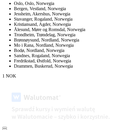
Oslo,
Oslo, Norwegia
Bergen,
Vestland, Norwegia
Jessheim,
Akershus, Norwegia
Stavanger,
Rogaland, Norwegia
Kristiansand,
Agder, Norwegia
Ålesund,
Møre og Romsdal, Norwegia
Trondheim,
Trøndelag, Norwegia
Brønnøysund,
Nordland, Norwegia
Mo i Rana,
Nordland, Norwegia
Bodø,
Nordland, Norwegia
Sandnes,
Rogaland, Norwegia
Fredrikstad,
Østfold, Norwegia
Drammen,
Buskerud, Norwegia
1 NOK