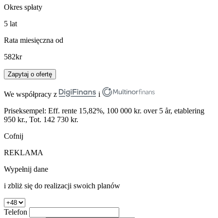
Okres spłaty
5
lat
Rata miesięczna od
582
kr
Zapytaj o ofertę
We współpracy z
i
Priseksempel: Eff. rente 15,82%, 100 000 kr. over 5 år, etablering
950 kr., Tot. 142 730 kr.
Cofnij
REKLAMA
Wypełnij dane
i zbliż się do realizacji swoich planów
Telefon