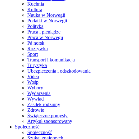
Kuchnia
Kultura
Nauka w Norwegii
Podatki w Norwegii
Polityka
Praca i pieniądze
Praca w Norwegii
På norsk
Rozrywka
Sport
Transport i komunikacja
Turystyka
Ubezpieczenia i odszkodowania
Video
Wośp
Wybory
Wydarzenia
Wywiad
Zasiłek rodzinny
Zdrowie
Świąteczne pomysły
Artykuł sponsorowany
Społeczność
Społeczność
Szukaj znajomych