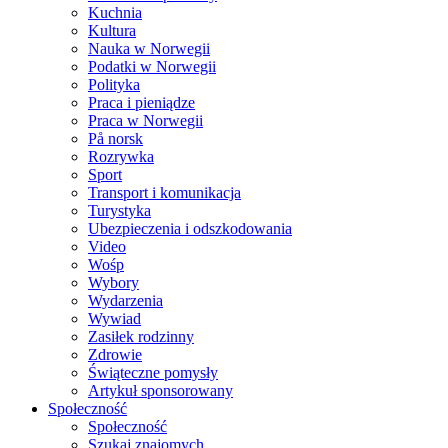
Kuchnia
Kultura
Nauka w Norwegii
Podatki w Norwegii
Polityka
Praca i pieniądze
Praca w Norwegii
På norsk
Rozrywka
Sport
Transport i komunikacja
Turystyka
Ubezpieczenia i odszkodowania
Video
Wośp
Wybory
Wydarzenia
Wywiad
Zasiłek rodzinny
Zdrowie
Świąteczne pomysły
Artykuł sponsorowany
Społeczność
Społeczność
Szukaj znajomych