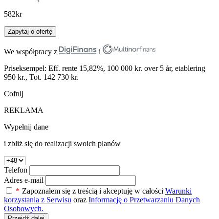
582
kr
Zapytaj o ofertę
We współpracy z
i
Priseksempel: Eff. rente 15,82%, 100 000 kr. over 5 år, etablering
950 kr., Tot. 142 730 kr.
Cofnij
REKLAMA
Wypełnij dane
i zbliż się do realizacji swoich planów
Telefon
Adres e-mail
*
Zapoznałem się z treścią i akceptuję w całości
Warunki
korzystania z Serwisu
oraz
Informację o Przetwarzaniu Danych
Osobowych.
Przejdź dalej