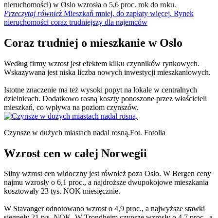
nieruchomości) w Oslo wzrosła o 5,6 proc. rok do roku.
Przeczytaj również
Mieszkań mniej, do zapłaty więcej. Rynek
nieruchomości coraz trudniejszy dla najemców
Coraz trudniej o mieszkanie w Oslo
Według firmy wzrost jest efektem kilku czynników rynkowych.
Wskazywana jest niska liczba nowych inwestycji mieszkaniowych.
Istotne znaczenie ma też wysoki popyt na lokale w centralnych
dzielnicach. Dodatkowo rosną koszty ponoszone przez właścicieli
mieszkań, co wpływa na poziom czynszów.
Czynsze w dużych miastach nadal rosną.
Fot. Fotolia
Wzrost cen w całej Norwegii
Silny wzrost cen widoczny jest również poza Oslo. W Bergen ceny
najmu wzrosły o 6,1 proc., a najdroższe dwupokojowe mieszkania
kosztowały 23 tys. NOK miesięcznie.
W Stavanger odnotowano wzrost o 4,9 proc., a najwyższe stawki
sięgnęły 21 tys. NOK. W Trondheim czynsze wzrosły o 4,7 proc., a