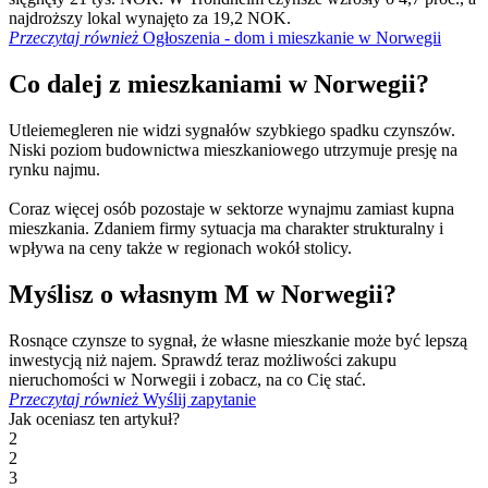
najdroższy lokal wynajęto za 19,2 NOK.
Przeczytaj również
Ogłoszenia - dom i mieszkanie w Norwegii
Co dalej z mieszkaniami w Norwegii?
Utleiemegleren nie widzi sygnałów szybkiego spadku czynszów.
Niski poziom budownictwa mieszkaniowego utrzymuje presję na
rynku najmu.
Coraz więcej osób pozostaje w sektorze wynajmu zamiast kupna
mieszkania. Zdaniem firmy sytuacja ma charakter strukturalny i
wpływa na ceny także w regionach wokół stolicy.
Myślisz o własnym M w Norwegii?
Rosnące czynsze to sygnał, że własne mieszkanie może być lepszą
inwestycją niż najem. Sprawdź teraz możliwości zakupu
nieruchomości w Norwegii i zobacz, na co Cię stać.
Przeczytaj również
Wyślij zapytanie
Jak oceniasz ten artykuł?
2
2
3