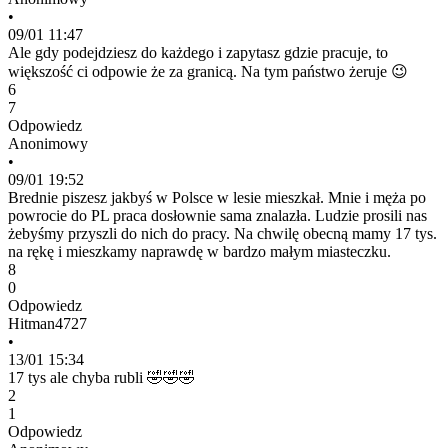
•
09/01 11:47
Ale gdy podejdziesz do każdego i zapytasz gdzie pracuje, to
większość ci odpowie że za granicą. Na tym państwo żeruje 😉
6
7
Odpowiedz
Anonimowy
•
09/01 19:52
Brednie piszesz jakbyś w Polsce w lesie mieszkał. Mnie i męża po
powrocie do PL praca dosłownie sama znalazła. Ludzie prosili nas
żebyśmy przyszli do nich do pracy. Na chwilę obecną mamy 17 tys.
na rękę i mieszkamy naprawdę w bardzo małym miasteczku.
8
0
Odpowiedz
Hitman4727
•
13/01 15:34
17 tys ale chyba rubli 🤣🤣🤣
2
1
Odpowiedz