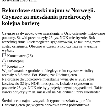
08 stycznia 2026 13:11
Rekordowe stawki najmu w Norwegii.
Czynsze za mieszkania przekroczyły
kolejną barierę
Czynsze za dwupokojowe mieszkania w Oslo osiągnęły historyczne
poziomy. Stawki przekroczyły 25 tys. NOK miesięcznie. Rok
wcześniej firma Utleiemegleren sygnalizowała, że taki próg może
zostać osiągnięty. Obecnie w części rynku czynsze są wyraźnie
wyższe.
Komentarze (26)
Udostępnij
Kopiuj link
W porównaniu z grudniem ubiegłego roku czynsze w stolicy
wzrosły o 5,6 proc.
Fot. iStock, za: Utleimegleren
Najdroższe dwupokojowe mieszkanie wynajęte w 2025 roku
kosztowało 32 tys. NOK miesięcznie. Lokale z czynszem na
poziomie 25 tys. NOK nie były pojedynczymi przypadkami. Takie
stawki dotyczyły m.in. mieszkań na Majorstuen i przy Pilestredet.
Średnia cena najmu wszystkich typów mieszkań w portfelu
Utleiemegleren (największa norweska firma pośrednictwa