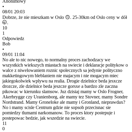
Anonimowy
•
08/01 20:03
Dobrze, że nie mieszkam w Oslo 🙃. 25-30km od Oslo ceny w dół
🤭.
10
1
Odpowiedz
Bob
•
09/01 11:04
No ale to nic nowego, to normalny proces zachodzacy we
wszystkich wiekszych miastach na swiecie i deklaracje politykow o
walce z niwelowaniem roznic spolecznych sa jedynie polityczno
makketingowym bleblaniem nie majacym i nie mogacym miec
jakiegokolwiek wplywu na realia. Drogie dzielnice beda jesxcze
drozcze, zle dzielnice beda jeszcze gorsxe a bardzo zle zaczna
pikowac w kierunku slamsow. Juz dzisiaj mamy w Oslo Frogner,
Akerbrygge czy Uranienborg, ale mamy tez Stovner, mamy Sondre
Nordstrand. Mamy Groneloke ale mamy i Gronland, nieprawdax?
No i mamy scisle Centrum gdzie nie sopsob przecisnac sie
pomiedzy tlumami narkomanow. To proces ktory postepuje i
postepowac bedzie, jak wszedzie na swiecie.
11
0