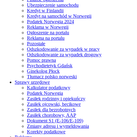
Ubezpieczenie samochodu
Kredyt w Finlandii
Kredyt na samochód w Norwegii
Podatek Norwegia 2024
Reklama w Norwegii
Ogłoszenie na portalu
Reklama na portalu
Pozostałe
Odszkodowanie za wypadek w pracy
Odszkodowanie za wypadek drogowy
Pomoc prawna
Psychodietetyk Gdańsk
Ginekolog Płock
Tłumacz polsko norweski
Sprawy urzędowe
Kalkulator podatkowy
Podatek Norwegia
Zasiłek rodzinny i opiekuńczy
Zasiłek ojcowski, becikowe
Zasiłek dla bezrobotnych
Zasiłek chorobowy, AAP
Dokument S1 (E-106/E-109)
Zmiany adresu i wymeldowania
Korekty podatkowe