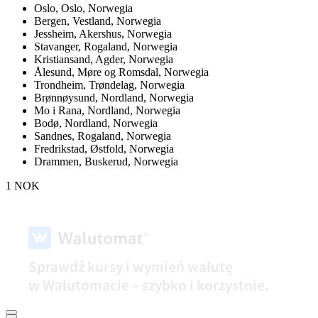
Oslo,
Oslo, Norwegia
Bergen,
Vestland, Norwegia
Jessheim,
Akershus, Norwegia
Stavanger,
Rogaland, Norwegia
Kristiansand,
Agder, Norwegia
Ålesund,
Møre og Romsdal, Norwegia
Trondheim,
Trøndelag, Norwegia
Brønnøysund,
Nordland, Norwegia
Mo i Rana,
Nordland, Norwegia
Bodø,
Nordland, Norwegia
Sandnes,
Rogaland, Norwegia
Fredrikstad,
Østfold, Norwegia
Drammen,
Buskerud, Norwegia
1 NOK