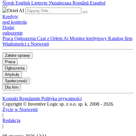
Norsk
English
Lietuvių
Українська
Română
Español
Kredyty
pod kontrolą
Dodaj
ogłoszenie
Praca
Ogłoszenia
Czat z Orłem Ai
Monitor kredytowy
Katalog firm
Wiadomości z Norwegii
Załatw sprawy
Praca
Ogłoszenia
Artykuły
Społeczność
Dla firm
Kontakt
Regulamin
Polityka prywatności
Copyright © Inventive Logic sp. z o.o. sp. k. 2008 - 2026.
Życie w Norwegii
|
Redakcja
|