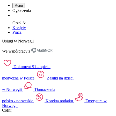
Menu
Ogłoszenia
Orzeł
Ai
Kredyty
Praca
Usługi w Norwegii
We współpracy z
Dokument S1 - opieka
medyczna w Polsce
Zasiłki na dzieci
w Norwegii
Tłumaczenia
polsko - norweskie
Korekta podatku
Emerytura w
Norwegii
Cofnij