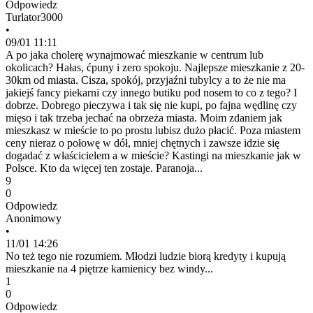
Odpowiedz
Turlator3000
•
09/01 11:11
A po jaka cholerę wynajmować mieszkanie w centrum lub
okolicach? Hałas, ćpuny i zero spokoju. Najlepsze mieszkanie z 20-
30km od miasta. Cisza, spokój, przyjaźni tubylcy a to że nie ma
jakiejś fancy piekarni czy innego butiku pod nosem to co z tego? I
dobrze. Dobrego pieczywa i tak się nie kupi, po fajna wędlinę czy
mięso i tak trzeba jechać na obrzeża miasta. Moim zdaniem jak
mieszkasz w mieście to po prostu lubisz dużo płacić. Poza miastem
ceny nieraz o połowę w dół, mniej chętnych i zawsze idzie się
dogadać z właścicielem a w mieście? Kastingi na mieszkanie jak w
Polsce. Kto da więcej ten zostaje. Paranoja...
9
0
Odpowiedz
Anonimowy
•
11/01 14:26
No też tego nie rozumiem. Młodzi ludzie biorą kredyty i kupują
mieszkanie na 4 piętrze kamienicy bez windy...
1
0
Odpowiedz