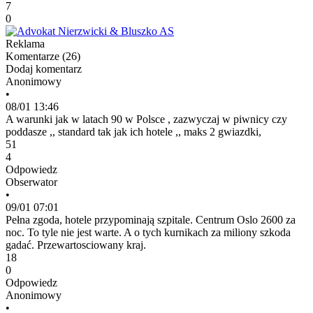
7
0
Reklama
Komentarze (
26
)
Dodaj komentarz
Anonimowy
•
08/01 13:46
A warunki jak w latach 90 w Polsce , zazwyczaj w piwnicy czy
poddasze ,, standard tak jak ich hotele ,, maks 2 gwiazdki,
51
4
Odpowiedz
Obserwator
•
09/01 07:01
Pełna zgoda, hotele przypominają szpitale. Centrum Oslo 2600 za
noc. To tyle nie jest warte. A o tych kurnikach za miliony szkoda
gadać. Przewartosciowany kraj.
18
0
Odpowiedz
Anonimowy
•