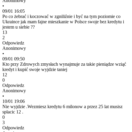
Anonimowy
•
09/01 16:05
Po co żebrać i koczować w zgniliźnie i być na tym poziomie co
Ukraince jak mam fajne mieszkanie w Polsce swoje bez kredytu i
jestem u siebie ??
13
2
Odpowiedz
Anonimowy
•
09/01 09:50
Kto przy Zdrowych zmysłach wynajmuje za takie pieniądze wziąć
kredyt i kupić swoje wyjdzie taniej
12
0
Odpowiedz
Anonimowy
•
10/01 19:06
Nie wyjdzie .Wezmiesz kredytu 6 milonow a przez 25 lat musisz
splacic 12 .
0
3
Odpowiedz