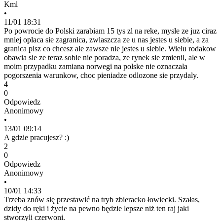
Kml
•
11/01 18:31
Po powrocie do Polski zarabiam 15 tys zl na reke, mysle ze juz ciraz
mniej oplaca sie zagranica, zwlaszcza ze u nas jestes u siebie, a za
granica pisz co chcesz ale zawsze nie jestes u siebie. Wielu rodakow
obawia sie ze teraz sobie nie poradza, ze rynek sie zmienil, ale w
moim przypadku zamiana norwegi na polske nie oznaczala
pogorszenia warunkow, choc pieniadze odlozone sie przydaly.
4
0
Odpowiedz
Anonimowy
•
13/01 09:14
A gdzie pracujesz? :)
2
0
Odpowiedz
Anonimowy
•
10/01 14:33
Trzeba znów się przestawić na tryb zbieracko łowiecki. Szałas,
dzidy do ręki i życie na pewno będzie lepsze niż ten raj jaki
stworzyli czerwoni.