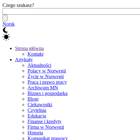
Czego szukasz?
Norsk
Strona główna
Kontakt
Artykuły
Aktualności
Polacy w Norwegii
Życie w Norwegii
Praca i prawo pracy
Archiwum MN
Biznes i gospodarka
Blogi
Ciekawostki
Czytelnia
Edukacja
Finanse i kredyty
Firma w Norwegii
Historia
Komunikat prasowy