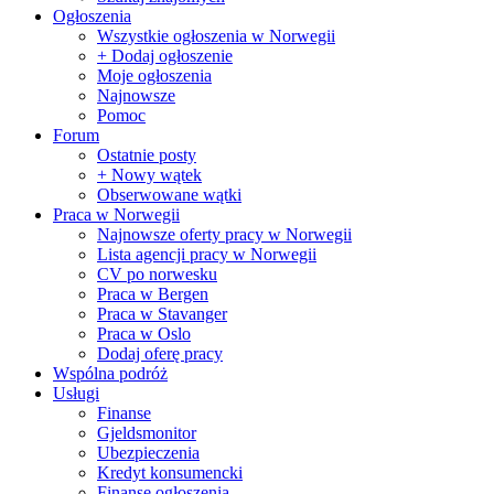
Ogłoszenia
Wszystkie ogłoszenia w Norwegii
+ Dodaj ogłoszenie
Moje ogłoszenia
Najnowsze
Pomoc
Forum
Ostatnie posty
+ Nowy wątek
Obserwowane wątki
Praca w Norwegii
Najnowsze oferty pracy w Norwegii
Lista agencji pracy w Norwegii
CV po norwesku
Praca w Bergen
Praca w Stavanger
Praca w Oslo
Dodaj oferę pracy
Wspólna podróż
Usługi
Finanse
Gjeldsmonitor
Ubezpieczenia
Kredyt konsumencki
Finanse ogłoszenia