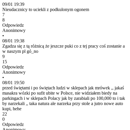
09/01 19:39
Nieudacznicy to uciekli z podkulonym ogonem
7
8
Odpowiedz
Anonimowy
•
08/01 19:38
Zgadza się z tą różnicą że jeszcze puki co z tej pracy coś zostanie a
w naszym pl gó_no
9
15
Odpowiedz
Anonimowy
•
08/01 19:50
przed świętami i po świętach ludzi w sklepach jak mrówek ,, jakaś
masakra wózki po sufit ubite w Polsce, nie widziałem biedy na
parkingach i w sklepach Polacy jak by zarabiali po 100,000 to i tak
by narzekali ,, taka natura ale narzeka przy stole a jutro nowe auto
kupi, hehe
22
0
Odpowiedz
Anonimowy