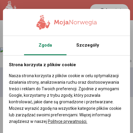
Zaloguj się
LANCASTER
1 NOK
23.1 °C
0.3881 PLN
Zgoda
Szczegóły
reklama
Strona korzysta z plików cookie
Nasza strona korzysta z plików cookie w celu optymalizacji
Dodaj
Moje
Wszystkie
działania strony, analizowania ruchu oraz dostosowywania
film
filmy
filmy
treści i reklam do Twoich preferencji. Zgodnie z wymogami
Google, korzystamy z trybu zgody, który pozwala
kontrolować, jakie dane są gromadzone i przetwarzane.
Możesz wyrazić zgodę na wszystkie kategorie plików cookie
lub zarządzać swoimi preferencjami. Więcej informacji
znajdziesz w naszej
Polityce prywatności.