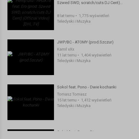
Szwed SWD, scratch/cuts DJ Cent)
Album: "Bunt"
(Official Video) [DIIL.TV]
Artist: Pono
8 lat temu
•
1,775 wyświetleń
Title: "W poszukiwaniu stanu świadomości"
Teledyski i Muzyka
Lyrics: Pono, Ero JWP
DJ: DJ DEF
Producer: Szczur Planet Beats
JWP/BC - ATOMY (prod.Szczur)
Video Producer: M.L FILMZ
Kamil xXx
Label: District Area
11 lat temu
•
1,404 wyświetleń
Teledyski i Muzyka
Sprawdź nowości ★ http://smokestoryshop.pl/nowosci.html
Facebook ★
http://www.facebook.com/SMOKESTORYGROUP.SSG
Instagram ★ https://instagram.com/smokestoryssg
Sokol feat. Pono - Dwie kochanki
Tomasz Tomasz
W poszukiwaniu stanu świadomości feat. Ero, Dj Def
15 lat temu
•
1,412 wyświetleń
Teledyski i Muzyka
[REFREN – Dj Def scratch]
warszawski syf , którego nie ma w wiadomościach
to miejsce, to, to miejsce,
Sokol feat. Pono - Bierzemy sprawy w
warszawski syf, którego nie ma w wiadomościach
swoje rece