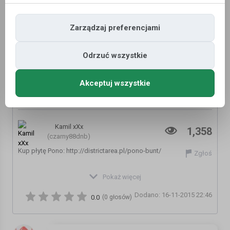
Zarządzaj preferencjami
Odrzuć wszystkie
Akceptuj wszystkie
★ Pono - W poszukiwaniu stanu świadomości
feat. Ero, DJ DEF prod. Szczur
Kamil xXx
1,358
(czarny88dnb)
Kup płytę Pono: http://districtarea.pl/pono-bunt/
Zgłoś
Subskrybuj kanał ★★★
Pokaż więcej
https://www.youtube.com/subscribe_widget?
Dodano: 16-11-2015 22:46
p=smokestorygroup
0.0
(0 głosów)
Teledysk zawiera materiały przeznaczone dla osób powyżej 18
lat!