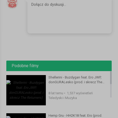
Trzecia część historii opowiedzianej na nowej płycie Pono pt
"Bunt".
Wcześniejsze części historii opowiadają dwa teledyski –
„Przebudzenie” oraz „To syndrom”.
„Bunt” to zestaw 17 utworów opisujących historię człowieka,
który pod wpływem wydarzeń jednego dnia decyduje się na
świadomy bunt przeciwko otaczającemu go światu. Za
powstanie płyty poza samym Pono odpowiada także Szczur /
Podobne filmy
Planet Beats, który jest autorem warstwy muzycznej oraz
produkcji, natomiast dodatkowego charakteru całej historii
Shellerini - Buzdygan feat. Ero JWP,
dzięki swoim umiejętnościom dodał DJ DEF.
donGURALesko (prod. i skrecz The
Returners)
Wśród gości na płycie pojawiają się ZuoZone, Ania Kandeger,
8 lat temu
•
1,537 wyświetleń
Teledyski i Muzyka
Ero JWP, Kazan i HZD/Hazzidy. Realizacją teledysków do płyty
zajął się M.L. FILMZ. Wydanie płyty wspiera SSG
SmokeStoryGroup.
Hemp Gru - HH2K18 feat. Ero (prod.