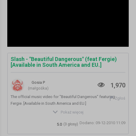
Slash - "Beautiful Dangerous" (feat Fergie)
[Available in South America and EU.]
Gosia P
1,970
(małgośka)
The official music video for "Beautiful Dangerous" featuring
Zgłoś
Fergie. [Available in South America and EU.]
Kategoria:
Teledyski i Muzyka
Pokaż więcej
Dodano: 09-12-2010 11:09
5.0
(3 głosy)