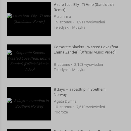
Azuro feat. Elly - Ti Amo (Sandslash
Remix)
P a u l i n a
15 lat temu
•
1,911 wyświetleń
Teledyski i Muzyka
Corporate Slackrs - Wasted Love (feat.
Emma Zander) [Official Music Video]
8 lat temu
•
2,153 wyświetleń
Teledyski i Muzyka
8 days – a roadtrip in Southern
Norway
Agata Dymna
10 lat temu
•
7,610 wyświetleń
Podróże