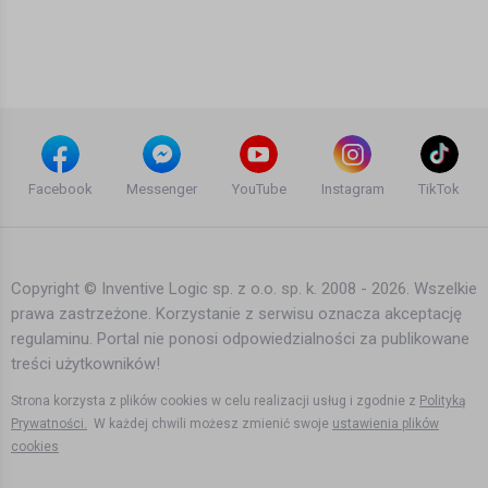
David Guetta - When Love Takes Over
(FeatKelly Rowland)
B. J
17 lat temu
•
2,386 wyświetleń
Teledyski i Muzyka
Five Finger Death Punch - "Lift Me Up"
(featuring Rob Halford of Judas
Facebook
Messenger
YouTube
Instagram
TikTok
Priest) Lyric Video
pudzik Majczyna
10 lat temu
•
1,652 wyświetleń
Teledyski i Muzyka
Copyright © Inventive Logic sp. z o.o. sp. k. 2008 - 2026. Wszelkie
prawa zastrzeżone. Korzystanie z serwisu oznacza akceptację
Mr. Belt & Wezol - Stupid (feat.
regulaminu. Portal nie ponosi odpowiedzialności za publikowane
LucyXX) [Official Music Video]
treści użytkowników!
8 lat temu
•
1,455 wyświetleń
Strona korzysta z plików cookies w celu realizacji usług i zgodnie z
Polityką
Teledyski i Muzyka
Prywatności.
W każdej chwili możesz zmienić swoje
ustawienia plików
cookies
Armand Van Helden - I Want Your Soul