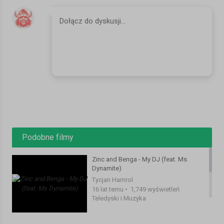
Podobne filmy
Zinc and Benga - My DJ (feat. Ms
Dynamite)
Tycjan Hamrol
16 lat temu
•
1,749 wyświetleń
Teledyski i Muzyka