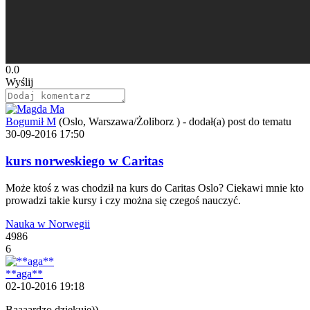
0.0
Wyślij
Bogumił M
(Oslo, Warszawa/Żoliborz )
-
dodał(a) post do tematu
30-09-2016 17:50
kurs norweskiego w Caritas
Może ktoś z was chodził na kurs do Caritas Oslo? Ciekawi mnie kto
prowadzi takie kursy i czy można się czegoś nauczyć.
Nauka w Norwegii
4986
6
**aga**
02-10-2016 19:18
Baaaardzo dziekuje
))