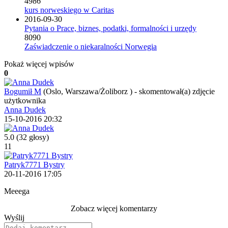
4986
kurs norweskiego w Caritas
2016-09-30
Pytania o Prace, biznes, podatki, formalności i urzędy
8090
Zaświadczenie o niekaralności Norwegia
Pokaż więcej wpisów
0
Bogumił M
(Oslo, Warszawa/Żoliborz )
-
skomentował(a) zdjęcie
użytkownika
Anna Dudek
15-10-2016 20:32
5.0
(32 głosy)
11
Patryk7771 Bystry
20-11-2016 17:05
Meeega
Zobacz więcej komentarzy
Wyślij