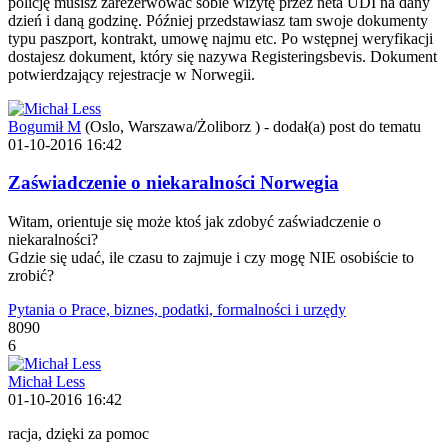
policję musisz zarezerwować sobie wizytę przez neta UDI na dany
dzień i daną godzinę. Później przedstawiasz tam swoje dokumenty
typu paszport, kontrakt, umowę najmu etc. Po wstępnej weryfikacji
dostajesz dokument, który się nazywa Registeringsbevis. Dokument
potwierdzający rejestracje w Norwegii.
Bogumił M
(Oslo, Warszawa/Żoliborz )
-
dodał(a) post do tematu
01-10-2016 16:42
Zaświadczenie o niekaralności Norwegia
Witam, orientuje się może ktoś jak zdobyć zaświadczenie o
niekaralności?
Gdzie się udać, ile czasu to zajmuje i czy mogę NIE osobiście to
zrobić?
Pytania o Prace, biznes, podatki, formalności i urzędy
8090
6
Michał Less
01-10-2016 16:42
racja, dzięki za pomoc