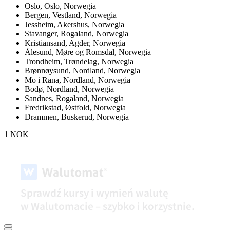
Oslo,
Oslo, Norwegia
Bergen,
Vestland, Norwegia
Jessheim,
Akershus, Norwegia
Stavanger,
Rogaland, Norwegia
Kristiansand,
Agder, Norwegia
Ålesund,
Møre og Romsdal, Norwegia
Trondheim,
Trøndelag, Norwegia
Brønnøysund,
Nordland, Norwegia
Mo i Rana,
Nordland, Norwegia
Bodø,
Nordland, Norwegia
Sandnes,
Rogaland, Norwegia
Fredrikstad,
Østfold, Norwegia
Drammen,
Buskerud, Norwegia
1 NOK