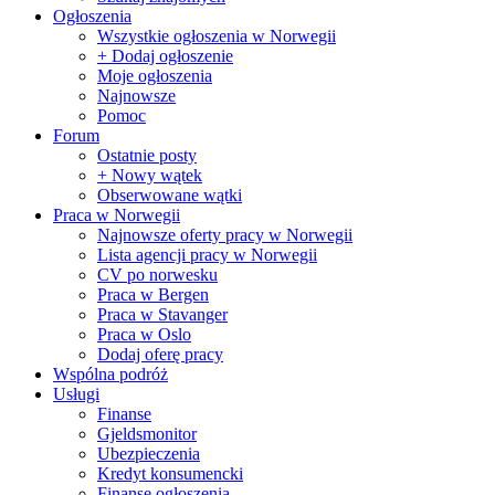
Ogłoszenia
Wszystkie ogłoszenia w Norwegii
+ Dodaj ogłoszenie
Moje ogłoszenia
Najnowsze
Pomoc
Forum
Ostatnie posty
+ Nowy wątek
Obserwowane wątki
Praca w Norwegii
Najnowsze oferty pracy w Norwegii
Lista agencji pracy w Norwegii
CV po norwesku
Praca w Bergen
Praca w Stavanger
Praca w Oslo
Dodaj oferę pracy
Wspólna podróż
Usługi
Finanse
Gjeldsmonitor
Ubezpieczenia
Kredyt konsumencki
Finanse ogłoszenia