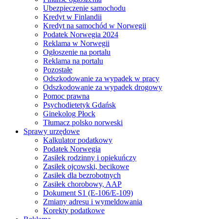
Ubezpieczenie samochodu
Kredyt w Finlandii
Kredyt na samochód w Norwegii
Podatek Norwegia 2024
Reklama w Norwegii
Ogłoszenie na portalu
Reklama na portalu
Pozostałe
Odszkodowanie za wypadek w pracy
Odszkodowanie za wypadek drogowy
Pomoc prawna
Psychodietetyk Gdańsk
Ginekolog Płock
Tłumacz polsko norweski
Sprawy urzędowe
Kalkulator podatkowy
Podatek Norwegia
Zasiłek rodzinny i opiekuńczy
Zasiłek ojcowski, becikowe
Zasiłek dla bezrobotnych
Zasiłek chorobowy, AAP
Dokument S1 (E-106/E-109)
Zmiany adresu i wymeldowania
Korekty podatkowe