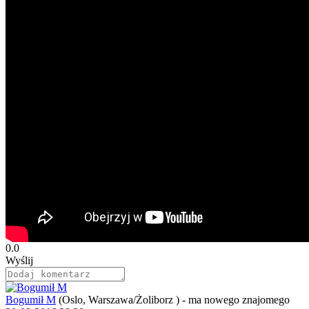
0.0
Wyślij
Bogumił M
(Oslo, Warszawa/Żoliborz )
-
ma nowego znajomego