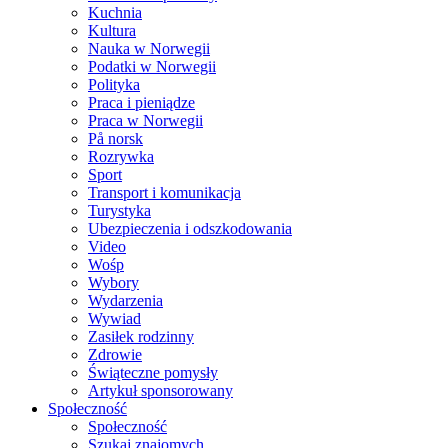
Kuchnia
Kultura
Nauka w Norwegii
Podatki w Norwegii
Polityka
Praca i pieniądze
Praca w Norwegii
På norsk
Rozrywka
Sport
Transport i komunikacja
Turystyka
Ubezpieczenia i odszkodowania
Video
Wośp
Wybory
Wydarzenia
Wywiad
Zasiłek rodzinny
Zdrowie
Świąteczne pomysły
Artykuł sponsorowany
Społeczność
Społeczność
Szukaj znajomych