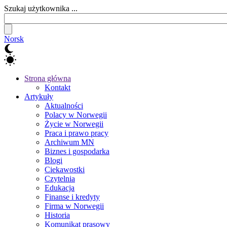
Szukaj użytkownika ...
Norsk
Strona główna
Kontakt
Artykuły
Aktualności
Polacy w Norwegii
Życie w Norwegii
Praca i prawo pracy
Archiwum MN
Biznes i gospodarka
Blogi
Ciekawostki
Czytelnia
Edukacja
Finanse i kredyty
Firma w Norwegii
Historia
Komunikat prasowy