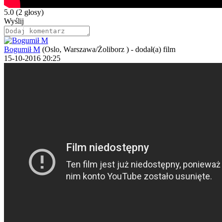
5.0
(2 głosy)
Wyślij
Bogumił M
(Oslo, Warszawa/Żoliborz )
-
dodał(a) film
15-10-2016 20:25