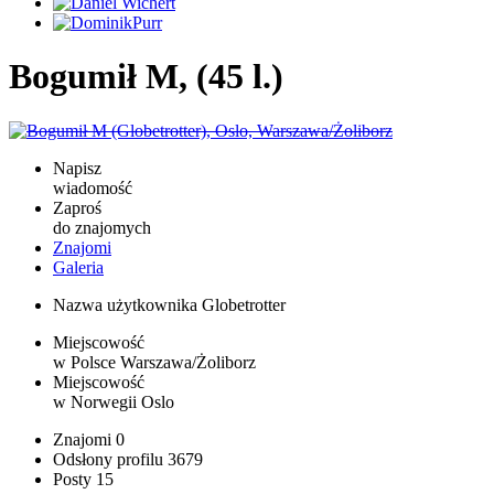
Bogumił M, (45 l.)
Napisz
wiadomość
Zaproś
do znajomych
Znajomi
Galeria
Nazwa użytkownika
Globetrotter
Miejscowość
w Polsce
Warszawa/Żoliborz
Miejscowość
w Norwegii
Oslo
Znajomi
0
Odsłony profilu
3679
Posty
15