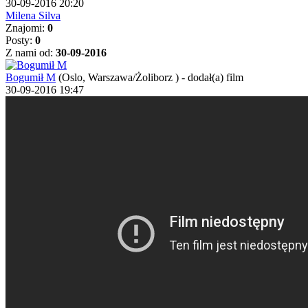
30-09-2016 20:20
Milena Silva
Znajomi:
0
Posty:
0
Z nami od:
30-09-2016
Bogumił M
(Oslo, Warszawa/Żoliborz )
-
dodał(a) film
30-09-2016 19:47