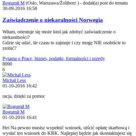
Bogumił M
(Oslo, Warszawa/Żoliborz )
-
dodał(a) post do tematu
30-09-2016 16:58
Zaświadczenie o niekaralności Norwegia
Witam, orientuje się może ktoś jak zdobyć zaświadczenie o
niekaralności?
Gdzie się udać, ile czasu to zajmuje i czy mogę NIE osobiście to
zrobić?
Pytania o Prace, biznes, podatki, formalności i urzędy
8090
6
Michał Less
01-10-2016 16:42
racja, dzięki za pomoc
Bogumił M
01-10-2016 16:41
Hei Na pewno musisz wypełnić wniosek, uiścić opłatę skarbową i
wysłać ten wniosek do KRK. Najlepiej będzie jak skontaktujesz się