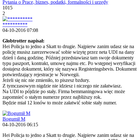
Pytania o Prace, biznes, podatki, formalności i urzędy
1015
2
**********
04-10-2016 07:08
Globtrotter napisał:
Hei Policja to jedno a Skatt to drugie. Najpierw zanim udasz sie na
policję musisz zarezerwować sobie wizytę przez neta UDI na dany
dzień i daną godzinę. Później przedstawiasz tam swoje dokumenty
typu paszport, kontrakt, umowę najmu etc. Po wstępnej weryfikacji
dostajesz dokument, który się nazywa Registeringsbevis. Dokument
potwierdzający rejestracje w Norwegii.
Jeżeli się nic nie zmieniło, to piszesz bzdury.
Z tymczasowym nigdzie nie idziesz i niczego nie załatwiasz.
Na UDI to pójdzie po stały. Firma bemmaningowa więc może
zapomnieć o stałym numerze przez najbliższy rok.
Będzie miał 12 lonów to może załatwić sobie stały numer.
Bogumił M
04-10-2016 06:15
Hei Policja to jedno a Skatt to drugie. Najpierw zanim udasz sie na