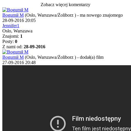
Zobacz więcej komentarzy
Bogumił M
(Oslo, Warszawa/Żoliborz )
-
ma nowego znajomego
28-09-2016 20:05
Jennifer1
Oslo, Warszawa
Znajomi:
1
Posty:
0
Z nami od:
28-09-2016
Bogumił M
(Oslo, Warszawa/Żoliborz )
-
dodał(a) film
27-09-2016 20:48