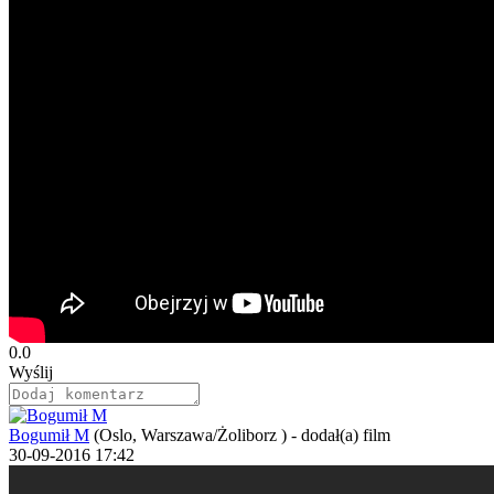
0.0
Wyślij
Bogumił M
(Oslo, Warszawa/Żoliborz )
-
dodał(a) film
30-09-2016 17:42