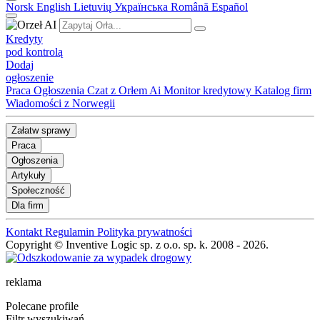
Norsk
English
Lietuvių
Українська
Română
Español
Kredyty
pod kontrolą
Dodaj
ogłoszenie
Praca
Ogłoszenia
Czat z Orłem Ai
Monitor kredytowy
Katalog firm
Wiadomości z Norwegii
Załatw sprawy
Praca
Ogłoszenia
Artykuły
Społeczność
Dla firm
Kontakt
Regulamin
Polityka prywatności
Copyright © Inventive Logic sp. z o.o. sp. k. 2008 - 2026.
reklama
Polecane profile
Filtr wyszukiwań