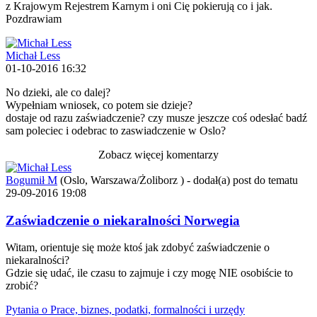
z Krajowym Rejestrem Karnym i oni Cię pokierują co i jak.
Pozdrawiam
Michał Less
01-10-2016 16:32
No dzieki, ale co dalej?
Wypełniam wniosek, co potem sie dzieje?
dostaje od razu zaświadczenie? czy musze jeszcze coś odesłać badź
sam poleciec i odebrac to zaswiadczenie w Oslo?
Zobacz więcej komentarzy
Bogumił M
(Oslo, Warszawa/Żoliborz )
-
dodał(a) post do tematu
29-09-2016 19:08
Zaświadczenie o niekaralności Norwegia
Witam, orientuje się może ktoś jak zdobyć zaświadczenie o
niekaralności?
Gdzie się udać, ile czasu to zajmuje i czy mogę NIE osobiście to
zrobić?
Pytania o Prace, biznes, podatki, formalności i urzędy