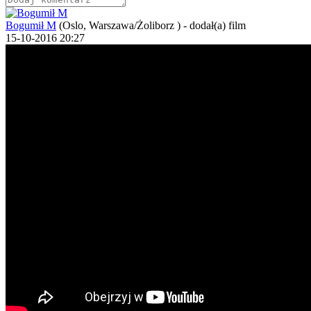
Bogumił M
(Oslo, Warszawa/Żoliborz )
-
dodał(a) film
15-10-2016 20:27