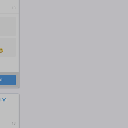
13
lij
ł(a)
13