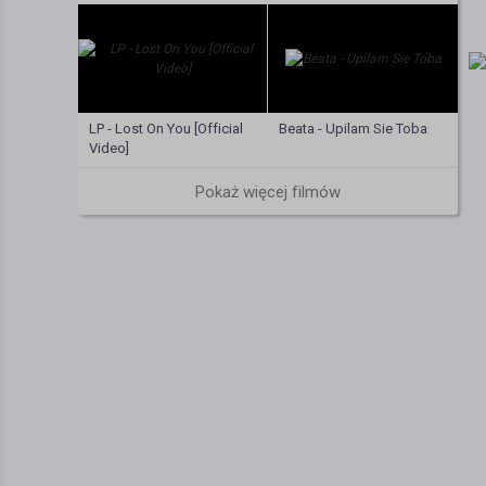
LP - Lost On You [Official
Beata - Upilam Sie Toba
Video]
Pokaż więcej filmów