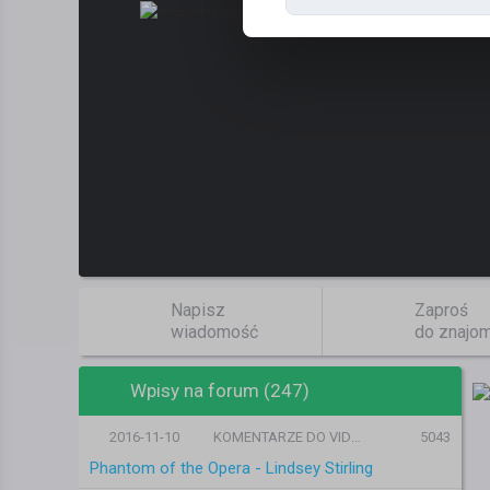
Napisz
Zaproś
wiadomość
do znajo
Wpisy na forum (247)
2016-11-10
KOMENTARZE DO VIDEO
5043
Phantom of the Opera - Lindsey Stirling