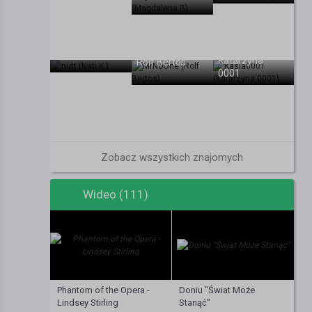
Nati K.
Katarzyna
Rolf Bertos
0001
Zobacz wszystkich znajomych
Wideo (111)
Phantom of the Opera -
Doniu "Świat Może
Lindsey Stirling
Stanąć"