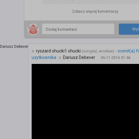
Zobacz więcej komentarzy
Wyś
ryszard ohucki1 ohucki
-
ocenił(a) f
(songdal, wrodław)
użytkownika
Dariusz Debever
06-11-2016 01:46