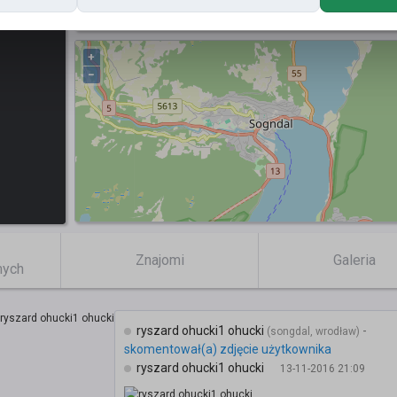
Posty
+
−
Znajomi
Galeria
mych
ryszard ohucki1 ohucki
-
(songdal, wrodław)
skomentował(a) zdjęcie użytkownika
ryszard ohucki1 ohucki
13-11-2016 21:09