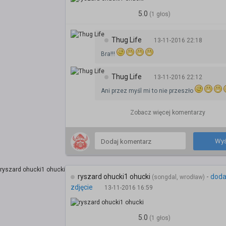
5.0
(1 głos)
Thug Life
13-11-2016 22:18
Bra!!!
Thug Life
13-11-2016 22:12
Ani przez myśl mi to nie przeszło
Zobacz więcej komentarzy
Wyś
ryszard ohucki1 ohucki
-
doda
(songdal, wrodław)
zdjęcie
13-11-2016 16:59
5.0
(1 głos)