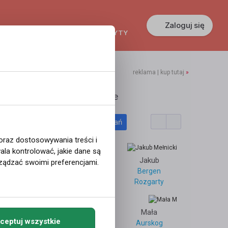
Zaloguj się
KREDYTY
GŁOSZENIA
PRACA
reklama | kup tutaj
»
rdohucki
Polecane profile
Filtr wyszukiwań
wrodław
 oraz dostosowywania treści i
la kontrolować, jakie dane są
songdal
Monika
Jakub
ządzać swoimi preferencjami.
Trøndelag og Nordland
Bergen
Krakow
Rozgarty
13
3659
Mała
ceptuj wszystkie
Paulina
Aurskog