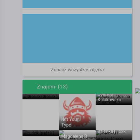
Zobacz wszystkie zdjęcia
Znajomi (13)
Grośiak
Joanna
Kolakowska
Not Your
Type
pudzik
asienka11 xxx
Magdalena B