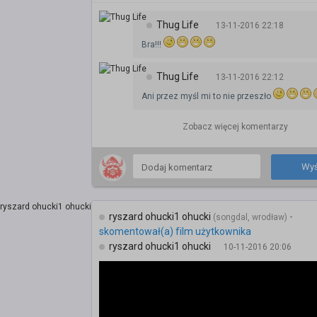
Thug Life
13-11-2016 22:18
Bra!!!
Thug Life
13-11-2016 22:12
Ani przez myśl mi to nie przeszło
Zobacz więcej komentarzy
Wyś
ryszard ohucki1 ohucki
-
(songdal, wrodław)
skomentował(a) film użytkownika
ryszard ohucki1 ohucki
10-11-2016 20:06