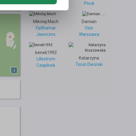
Wrocław
70
Płock
Mikolaj.Mach
Damian
Fjellhamar
Oslo
Jaworzno
Warszawa
benek1992
Katarzyna
Lillestrom
Torun Dworski
Czaplinek
i