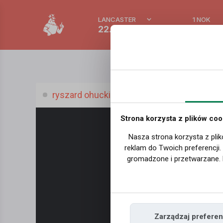
LANCASTER
1 NOK
22.9 °C
0.388
ryszard ohucki1 ohucki, (50 l.)
Strona korzysta z plików coo
Nasza strona korzysta z plik
reklam do Twoich preferencji
gromadzone i przetwarzane. 
Zarządzaj preferen