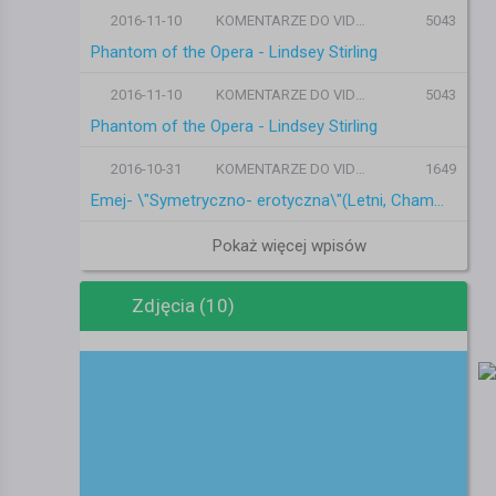
2016-11-10
KOMENTARZE DO VIDEO
5043
Phantom of the Opera - Lindsey Stirling
2016-11-10
KOMENTARZE DO VIDEO
5043
Phantom of the Opera - Lindsey Stirling
2016-10-31
KOMENTARZE DO VIDEO
1649
Emej- \"Symetryczno- erotyczna\"(Letni, Chamski Podryw)
Pokaż więcej wpisów
Zdjęcia (10)