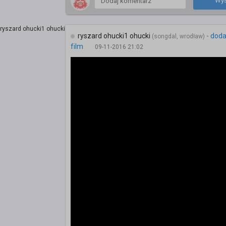
Wyś
ryszard ohucki1 ohucki
-
doda
(songdal, wrodław)
film
09-11-2016 21:02