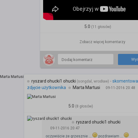
5.0
(11 głosów)
Zobacz więcej komentarzy
Wyś
ryszard ohucki1 ohucki
-
skomentował
(songdal, wrodław)
zdjęcie użytkownika
Marta Martusi
09-11-2016 20:48
5.0
(8 głosów)
ryszard ohucki1 ohucki
09-11-2016 20:47
oczywiście że grzesznie ...
pozdrawiam ...