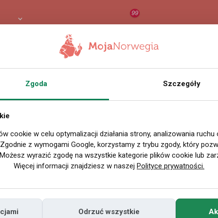
99
8 PLN
RAPORT
ORZEŁ AI
O
Zgoda
Szczegóły
Nazwa użytkownika
rysza
Miejscowość
kie
w Polsce
ów cookie w celu optymalizacji działania strony, analizowania ruchu
. Zgodnie z wymogami Google, korzystamy z trybu zgody, który pozwa
Miejscowość
Możesz wyrazić zgodę na wszystkie kategorie plików cookie lub zar
w Norwegii
Więcej informacji znajdziesz w naszej
Polityce prywatności.
Znajomi
Odsłony profilu
cjami
Odrzuć wszystkie
Ak