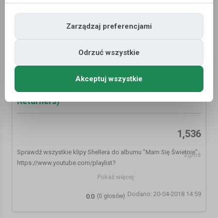
Zarządzaj preferencjami
Odrzuć wszystkie
Akceptuj wszystkie
Shellerini - Buzdygan feat. Ero JWP,
donGURALesko (prod. i skrecz The
Returners)
1,536
Sprawdź wszystkie klipy Shellera do albumu "Mam Się Świetnie":
Zgłoś
https://www.youtube.com/playlist?
list=PL1KlgjA3f5fNC8AVrnOtuTPgpsUFQ89lA
Pokaż więcej
Dodano: 20-04-2018 14:59
Zamów album: http://vulgarus.pl/kategoria/muzyka/shellerini-
0.0
(0 głosów)
mam-si-wietnie-cd