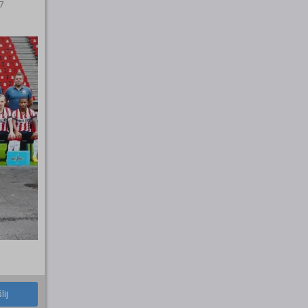
7
lij