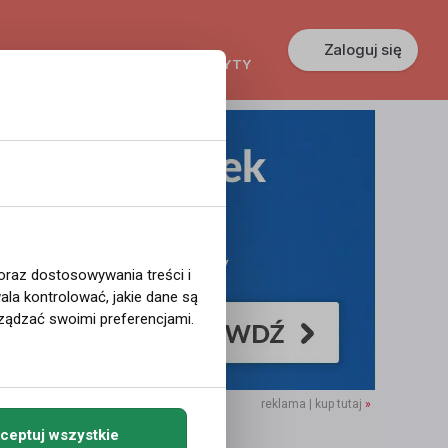
Zaloguj się
KREDYTY
GŁOSZENIA
PRACA
 oraz dostosowywania treści i
la kontrolować, jakie dane są
ządzać swoimi preferencjami.
reklama | kup tutaj
»
ceptuj wszystkie