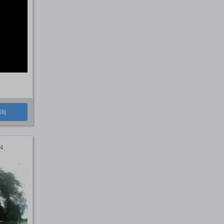
lij
4