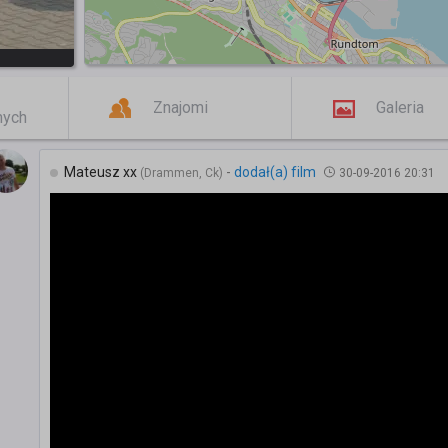
Znajomi
Galeria
mych
Mateusz xx
-
dodał(a) film
(Drammen, Ck)
30-09-2016 20:31