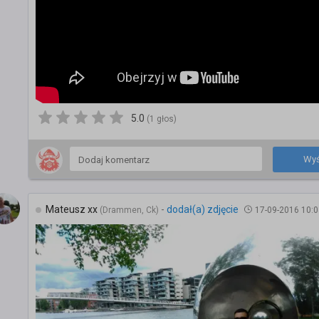
5.0
(1 głos)
Wyś
Mateusz xx
-
dodał(a) zdjęcie
(Drammen, Ck)
17-09-2016 10:0