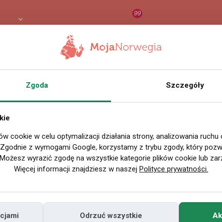
99
 PLN
RAPORT
ORZEŁ AI
O
Zgoda
Szczegóły
kie
ów cookie w celu optymalizacji działania strony, analizowania ruchu
. Zgodnie z wymogami Google, korzystamy z trybu zgody, który pozwa
Możesz wyrazić zgodę na wszystkie kategorie plików cookie lub zar
Więcej informacji znajdziesz w naszej
Polityce prywatności.
cjami
Odrzuć wszystkie
Ak