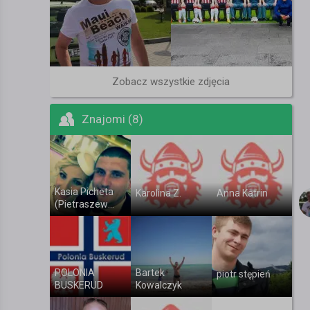
Zobacz wszystkie zdjęcia
Znajomi (8)
Kasia Picheta
Karolina Z.
Anna Katrin
(Pietraszews
ka)
POLONIA
Bartek
piotr stępień
BUSKERUD
Kowalczyk