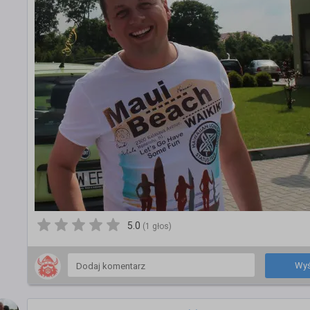
5.0
(1 głos)
Wyś