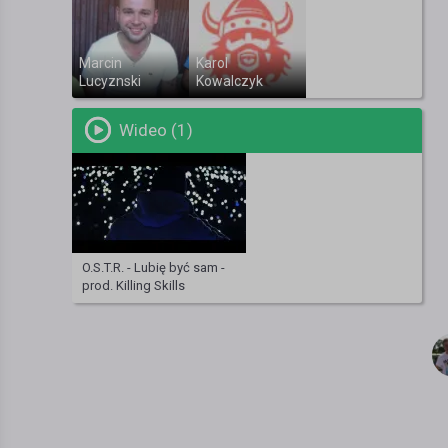
Marcin
Karol
Lucyznski
Kowalczyk
Wideo (1)
O.S.T.R. - Lubię być sam -
prod. Killing Skills