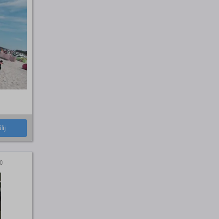
lij
0