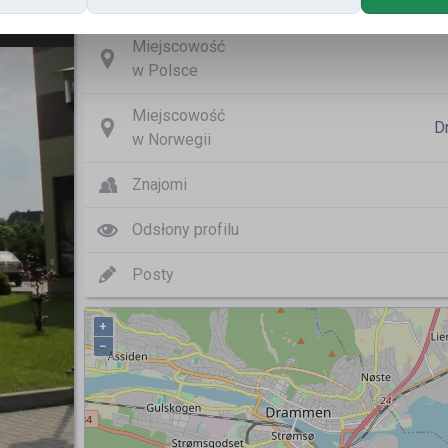
Nazwa użytkownika
Miejscowość
w Polsce
Miejscowość
D
w Norwegii
Znajomi
Odsłony profilu
Posty
+
−