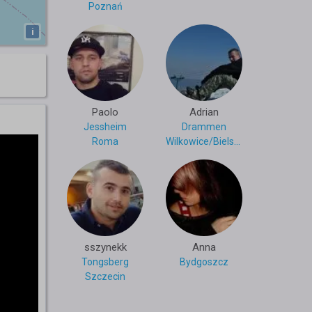
Poznań
i
Paolo
Adrian
Jessheim
Drammen
Roma
Wilkowice/Bielsko-Biała
sszynekk
Anna
Tongsberg
Bydgoszcz
Szczecin