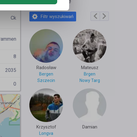
matik
Polecane profile
Filtr wyszukiwań
Ck
rammen
8
Radosław
Mateusz
2035
Bergen
Brgen
Szczecin
Nowy Targ
0
Krzysztof
Damian
Longva