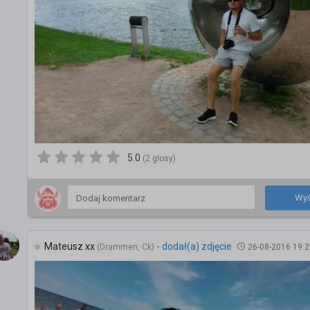
5.0
(2 głosy)
Wyś
Mateusz xx
-
dodał(a) zdjęcie
(Drammen, Ck)
26-08-2016 19:2