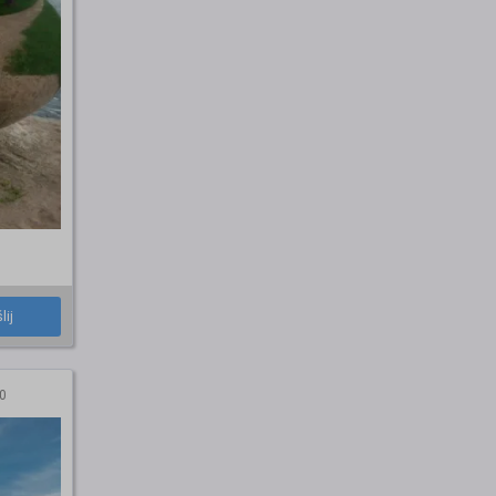
lij
0