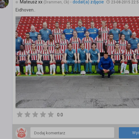
Mateusz xx
-
dodał(a) zdjęcie
(Drammen, Ck)
23-08-2015 22:5
Eidhoven..
0.0
Wyś