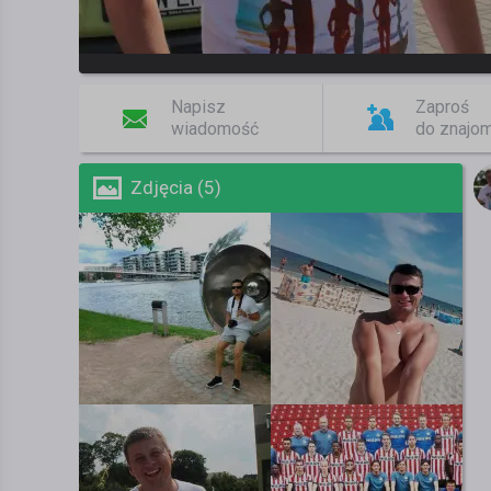
Napisz
Zaproś
wiadomość
do znajo
Zdjęcia (5)