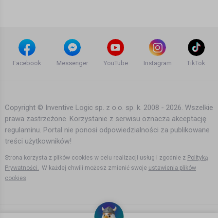
16 lat temu
•
2,380 wyświetleń
Inne
Sokol feat. Pono & Bartek Krolik -
Nigdy nie zrozumiem kobiet
Facebook
Messenger
YouTube
Instagram
TikTok
15 lat temu
•
2,597 wyświetleń
Inne
Copyright © Inventive Logic sp. z o.o. sp. k. 2008 - 2026. Wszelkie
prawa zastrzeżone. Korzystanie z serwisu oznacza akceptację
Sokol feat. Pono & Alina - Za duzo
regulaminu. Portal nie ponosi odpowiedzialności za publikowane
widze
treści użytkowników!
13 lat temu
•
1,810 wyświetleń
Strona korzysta z plików cookies w celu realizacji usług i zgodnie z
Polityką
Inne
Prywatności.
W każdej chwili możesz zmienić swoje
ustawienia plików
cookies
Sokol feat. Pono & Franek Kimono - W
aucie (remix Fred)
Mrówkas Zmrowiskaz