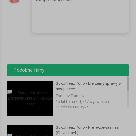
Lyrics: Sokol, Pono;
Label: Prosto;
File: Audio;
Subscribe our ProstoTV channel
Subskrybuj nasz kanal ProstoTV
Kategoria:
Teledyski i Muzyka
Podobne filmy
Sokol feat. Pono - Bierzemy sprawy w
swoje rece
Tomasz Tomasz
15 lat temu
•
1,717 wyświetleń
Teledyski i Muzyka
Sokol feat. Pono - Nie lekcewaz nas
(Slavic track)