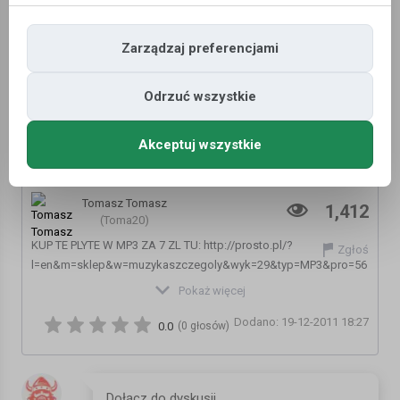
Zarządzaj preferencjami
Odrzuć wszystkie
Akceptuj wszystkie
Sokol feat. Pono - Dwie kochanki
Tomasz Tomasz
1,412
(Toma20)
KUP TE PLYTE W MP3 ZA 7 ZL TU: http://prosto.pl/?
Zgłoś
l=en&m=sklep&w=muzykaszczegoly&wyk=29&typ=MP3&pro=56
Pokaż więcej
Album: Teraz pieniadz w cenie;
Dodano: 19-12-2011 18:27
Artist: Sokol;
0.0
(0 głosów)
Featuring: Pono;
Title: Dwie kochanki;
Producer: Shuko;