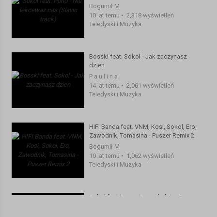
Bogumił M
10 lat temu
•
2,318 wyświetleń
Teledyski i Muzyka
Bosski feat. Sokol - Jak zaczynasz
dzien
P a u l i n a
14 lat temu
•
2,061 wyświetleń
Teledyski i Muzyka
HIFI Banda feat. VNM, Kosi, Sokol, Ero,
Zawodnik, Tomasina - Puszer Remix 2
Bogumił M
10 lat temu
•
1,062 wyświetleń
Teledyski i Muzyka
Sokol feat. Pono - Poczekalnia dusz
Andrzej B.............