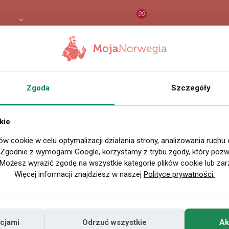
99
 PLN
RAPORT
ORZEŁ AI
O
Zgoda
Szczegóły
Wszystkie filmy
kie
ów cookie w celu optymalizacji działania strony, analizowania ruchu
P
. Zgodnie z wymogami Google, korzystamy z trybu zgody, który pozwa
Możesz wyrazić zgodę na wszystkie kategorie plików cookie lub zar
Więcej informacji znajdziesz w naszej
Polityce prywatności.
cjami
Odrzuć wszystkie
Ak