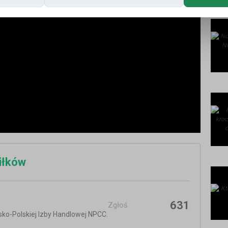
iłków
631
Zgłoś
ko-Polskiej Izby Handlowej NPCC.