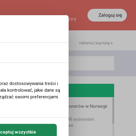
Zaloguj się
KREDYTY
GŁOSZENIA
PRACA
reklama | kup tutaj
»
 oraz dostosowywania treści i
odobne filmy
la kontrolować, jakie dane są
ządzać swoimi preferencjami.
Coraz więcej milionerów w Norwegii
Bartek Karpowski
2 lata temu
•
1,098 wyświetleń
Filmy instruktażowe
ceptuj wszystkie