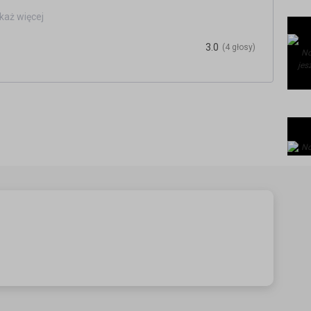
każ więcej
rmalności bez stresu!
multinor.no/tlumaczenia
3.0
(4 głosy)
/
.pl/