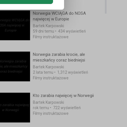
Norwegia WCIĄGA do NOSA
najwięcej w Europie
Bartek Karpowski
59 dni temu
•
434 wyświetleń
Filmy instruktażowe
Norwegia zarabia krocie, ale
mieszkańcy coraz biedniejsi
Bartek Karpowski
2 lata temu
•
1,312 wyświetleń
Filmy instruktażowe
Kto zarabia najwięcej w Norwegii
Bartek Karpowski
rok temu
•
722 wyświetleń
Filmy instruktażowe