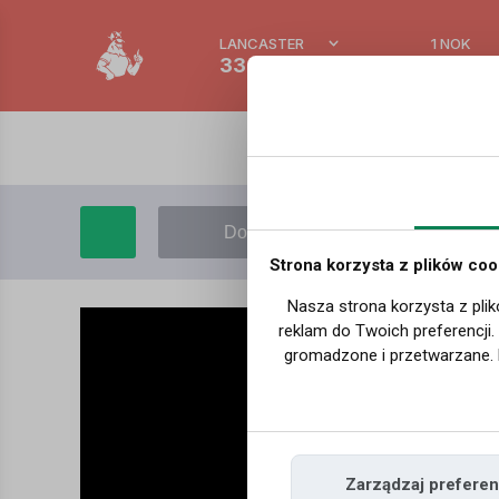
LANCASTER
1 NOK
33.3 °C
0.3895
Dodaj film
Moje filmy
Strona korzysta z plików coo
Nasza strona korzysta z plik
reklam do Twoich preferencji
gromadzone i przetwarzane. 
Zarządzaj preferen