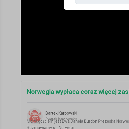
Norwegia wypłaca coraz więcej zas
Bartek Karpowski
(bartek.karpowski)
Moim gościem jest Ewa Danela Burdon Prezeska Norwes
Rozmawiamy o... Norwegii.