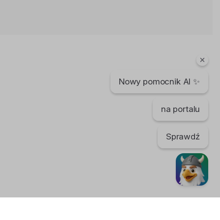
Coraz więcej ludzi w Norwegii
kradnie
Bartek Karpowski
3 lata temu
•
2,532 wyświetleń
Filmy instruktażowe
Nowy pomocnik AI ✨
Więcej PIENIĘDZY dla
PRACOWNIKÓW w Norwegii
Bartek Karpowski
na portalu
113 dni temu
•
614 wyświetleń
Filmy instruktażowe
Sprawdź
Najwyższe ZAROBKI w NORWEGII
Bartek Karpowski
66 dni temu
•
388 wyświetleń
Filmy instruktażowe