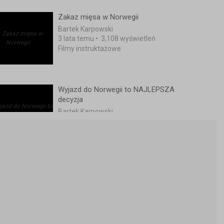
Zakaz mięsa w Norwegii
Bartek Karpowski
3 lata temu
•
3,108 wyświetleń
Filmy instruktażowe
Wyjazd do Norwegii to NAJLEPSZA
decyzja
Bartek Karpowski
196 dni temu
•
793 wyświetleń
Filmy instruktażowe
Norwegii nie stać na wypłacanie
świadczeń
Bartek Karpowski
3 lata temu
•
2,497 wyświetleń
Filmy instruktażowe