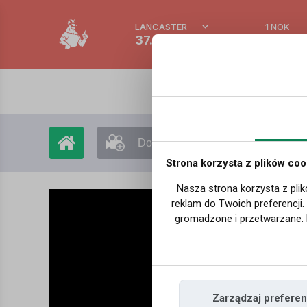
LANCASTER
1 NOK
37.9 °C
0.389
Dodaj film
Moje filmy
Strona korzysta z plików coo
Nasza strona korzysta z plik
reklam do Twoich preferencji
gromadzone i przetwarzane. 
Zarządzaj preferen