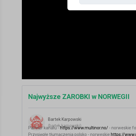
Najwyższe ZAROBKI w NORWEGII
Bartek Karpowski
(bartek.karpowski)
Partner kanału -
https://www.multinor.no/
- norweskie fo
Przysięgłe tłumaczenia polsko - norweskie
https://www.