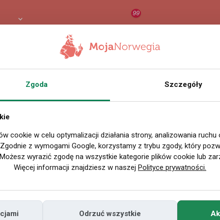
99
8 PLN
RAPORT
ORZEŁ AI
O
Zgoda
Szczegóły
Wszystkie filmy
kie
ów cookie w celu optymalizacji działania strony, analizowania ruchu
P
. Zgodnie z wymogami Google, korzystamy z trybu zgody, który pozwa
Możesz wyrazić zgodę na wszystkie kategorie plików cookie lub zar
Więcej informacji znajdziesz w naszej
Polityce prywatności.
cjami
Odrzuć wszystkie
Ak