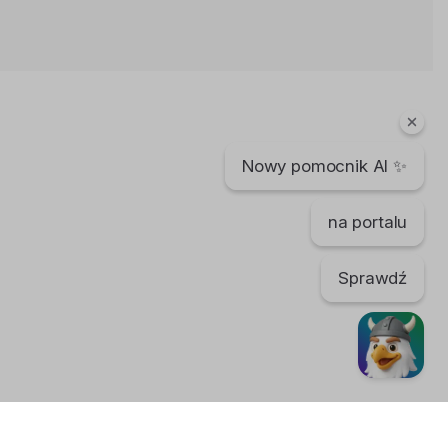
Dziś nie ma Norwegii
Bartek Karpowski
3 lata temu
•
2,969 wyświetleń
Filmy instruktażowe
Nowy pomocnik AI ✨
W Norwegii jest coraz lepiej?
Bartek Karpowski
170 dni temu
•
567 wyświetleń
na portalu
Filmy instruktażowe
Sprawdź
Talibowie i pieniądze w Norwegii
Bartek Karpowski
5 lat temu
•
3,382 wyświetleń
Filmy instruktażowe