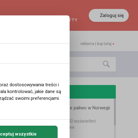
Zaloguj się
KREDYTY
GŁOSZENIA
PRACA
reklama | kup tutaj
»
 oraz dostosowywania treści i
odobne filmy
la kontrolować, jakie dane są
ządzać swoimi preferencjami.
1 maja i drożejące paliwo w Norwegii
Bartek Karpowski
2 lata temu
•
1,950 wyświetleń
Filmy instruktażowe
ceptuj wszystkie