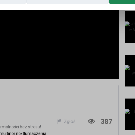
387
Zgłoś
rmalności bez stresu!
multinor.no/tlumaczenia