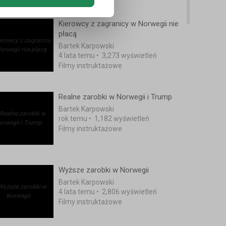
Kierowcy z zagranicy w Norwegii nie
płacą
Bartek Karpowski
4 lata temu
•
3,273 wyświetleń
Filmy instruktażowe
Realne zarobki w Norwegii i Trump
Bartek Karpowski
rok temu
•
1,182 wyświetleń
Filmy instruktażowe
Wyższe zarobki w Norwegii
Bartek Karpowski
4 lata temu
•
2,806 wyświetleń
Filmy instruktażowe