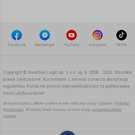
Bartek Karpowski
4 lata temu
•
2,067 wyświetleń
Filmy instruktażowe
Państwo nam pomaga dlatego
czujemy się bezpieczni - Katarzyna
Facebook
Messenger
YouTube
Instagram
TikTok
Nowicka
Bartek Karpowski
6 lat temu
•
2,498 wyświetleń
Filmy instruktażowe
Copyright © Inventive Logic sp. z o.o. sp. k. 2008 - 2026. Wszelkie
prawa zastrzeżone. Korzystanie z serwisu oznacza akceptację
Zmiany, zmiany, zmiany w Norwegii -
regulaminu. Portal nie ponosi odpowiedzialności za publikowane
PDSMW DNIA
treści użytkowników!
Bartek Karpowski
6 lat temu
•
3,144 wyświetleń
Strona korzysta z plików cookies w celu realizacji usług i zgodnie z
Polityką
Filmy instruktażowe
Prywatności.
W każdej chwili możesz zmienić swoje
ustawienia plików
cookies
5G Gigantyczne zagrożenie dla
zdrowia - dr Barrie Trower w rozmowie