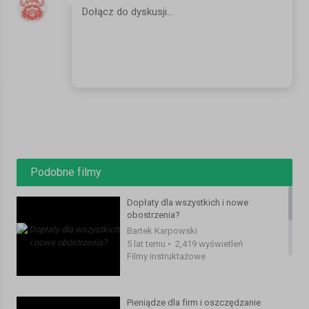
https://www.lydenavnorge.no/p4/nyheter/flere-med-adhd-borte-
fra-jobb/artikkel/948272/
https://www.nrk.no/stor-oslo/taxi-krasjet-i-uteservering_-skal-
gjennomfore-tekniske-undersokelser-1.17092847
https://www.nrk.no/stor-oslo/taxi-krasjet-i-uteservering_-skal-
gjennomfore-tekniske-undersokelser-1.17092847
SERWIS:
https://www.mojanorwegia.pl/
FACEBOOK:
https://www.facebook.com/mojanorwegiapl/
INSTAGRAM:
https://www.instagram.com/mojanorwegia.pl/
Podobne filmy
#norwegia #podsumowanie #zarobki
Kategoria:
Filmy instruktażowe
Dopłaty dla wszystkich i nowe
obostrzenia?
Bartek Karpowski
5 lat temu
•
2,419 wyświetleń
Filmy instruktażowe
Pieniądze dla firm i oszczędzanie