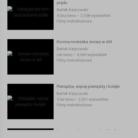
prądu
Bartek Karpowski
4 lata temu
•
2,558 wyświetleń
Filmy instruktażowe
Korona norweska znowu w dół
Bartek Karpowski
rok temu
•
4,369 wyświetleń
Filmy instruktażowe
Pieniądze, więcej pieniędzy i kolejki
Bartek Karpowski
5 lat temu
•
2,331 wyświetleń
Filmy instruktażowe
Norwegia zbiera pieniądze dla ofiar
gwałtów w Ukrainie