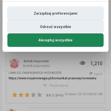
Zarządzaj preferencjami
Odrzuć wszystkie
Akceptuj wszystkie
Dodatkowe pieniądze dla wszystkich
mieszkańców norweskiej gminy
Bartek Karpowski
1,210
(bartek.karpowski)
LINKI DO OMAWIANYCH WYDARZEŃ:
Zgłoś
https://www.mojanorwegia.pl/komunikat-prasowy/norweska-
gmina-rozdaje-pieniadze-wystarczy-byc-zarejestrowanym-
Pokaż więcej
mieszkancem-23530.html
Dodano: 22-10-2024 21:08
https://www.mojanorwegia.pl/zycie-w-norwegii/w-norwegii-na-
3.0
(2 głosy)
zasilku-liczba-odbiorcow-tego-swiadczenia-stale-rosnie-
23532.html
https://www.mojanorwegia.pl/ogloszenia/uslugi/szkolenia+i+eduka