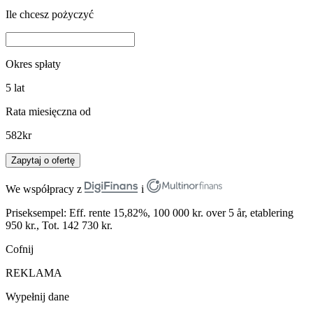
Ile chcesz pożyczyć
Okres spłaty
5
lat
Rata miesięczna od
582
kr
Zapytaj o ofertę
We współpracy z
i
Priseksempel: Eff. rente 15,82%, 100 000 kr. over 5 år, etablering
950 kr., Tot. 142 730 kr.
Cofnij
REKLAMA
Wypełnij dane