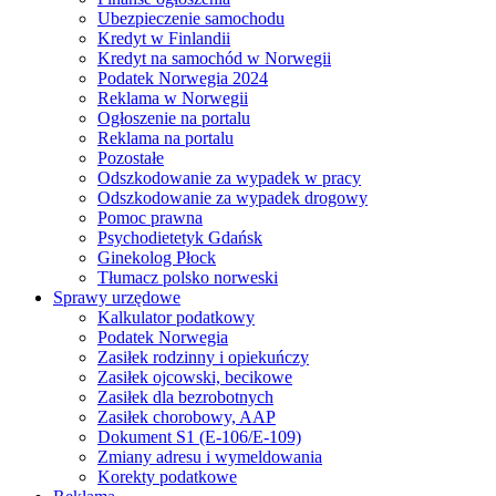
Ubezpieczenie samochodu
Kredyt w Finlandii
Kredyt na samochód w Norwegii
Podatek Norwegia 2024
Reklama w Norwegii
Ogłoszenie na portalu
Reklama na portalu
Pozostałe
Odszkodowanie za wypadek w pracy
Odszkodowanie za wypadek drogowy
Pomoc prawna
Psychodietetyk Gdańsk
Ginekolog Płock
Tłumacz polsko norweski
Sprawy urzędowe
Kalkulator podatkowy
Podatek Norwegia
Zasiłek rodzinny i opiekuńczy
Zasiłek ojcowski, becikowe
Zasiłek dla bezrobotnych
Zasiłek chorobowy, AAP
Dokument S1 (E-106/E-109)
Zmiany adresu i wymeldowania
Korekty podatkowe