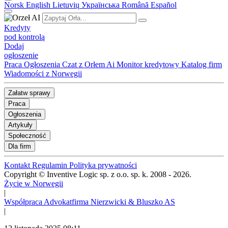
Norsk
English
Lietuvių
Українська
Română
Español
Kredyty
pod kontrolą
Dodaj
ogłoszenie
Praca
Ogłoszenia
Czat z Orłem Ai
Monitor kredytowy
Katalog firm
Wiadomości z Norwegii
Załatw sprawy
Praca
Ogłoszenia
Artykuły
Społeczność
Dla firm
Kontakt
Regulamin
Polityka prywatności
Copyright © Inventive Logic sp. z o.o. sp. k. 2008 - 2026.
Życie w Norwegii
|
Współpraca Advokatfirma Nierzwicki & Bluszko AS
|