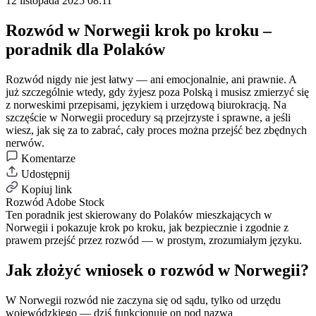
12 listopada 2025 08:11
Rozwód w Norwegii krok po kroku –
poradnik dla Polaków
Rozwód nigdy nie jest łatwy — ani emocjonalnie, ani prawnie. A
już szczególnie wtedy, gdy żyjesz poza Polską i musisz zmierzyć się
z norweskimi przepisami, językiem i urzędową biurokracją. Na
szczęście w Norwegii procedury są przejrzyste i sprawne, a jeśli
wiesz, jak się za to zabrać, cały proces można przejść bez zbędnych
nerwów.
Komentarze
Udostępnij
Kopiuj link
Rozwód
Adobe Stock
Ten poradnik jest skierowany do Polaków mieszkających w
Norwegii i pokazuje krok po kroku, jak bezpiecznie i zgodnie z
prawem przejść przez
rozwód
— w prostym, zrozumiałym języku.
Jak złożyć wniosek o rozwód w Norwegii?
W Norwegii
rozwód
nie zaczyna się od sądu, tylko od urzędu
wojewódzkiego — dziś funkcjonuje on pod nazwą