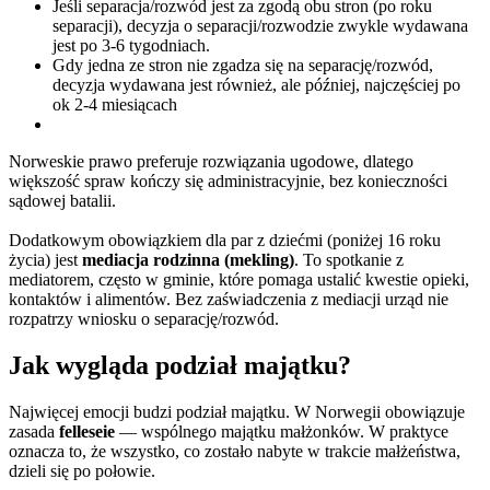
Jeśli separacja/rozwód jest za zgodą obu stron (po roku
separacji), decyzja o separacji/rozwodzie zwykle wydawana
jest po 3-6 tygodniach.
Gdy jedna ze stron nie zgadza się na separację/rozwód,
decyzja wydawana jest również, ale później, najczęściej po
ok 2-4 miesiącach
Norweskie prawo preferuje rozwiązania ugodowe, dlatego
większość spraw kończy się administracyjnie, bez konieczności
sądowej batalii.
Dodatkowym obowiązkiem dla par z dziećmi (poniżej 16 roku
życia) jest
mediacja rodzinna (mekling)
. To spotkanie z
mediatorem, często w gminie, które pomaga ustalić kwestie opieki,
kontaktów i alimentów. Bez zaświadczenia z mediacji urząd nie
rozpatrzy wniosku o separację/rozwód.
Jak wygląda podział majątku?
Najwięcej emocji budzi podział majątku. W Norwegii obowiązuje
zasada
felleseie
— wspólnego majątku małżonków. W praktyce
oznacza to, że wszystko, co zostało nabyte w trakcie małżeństwa,
dzieli się po połowie.