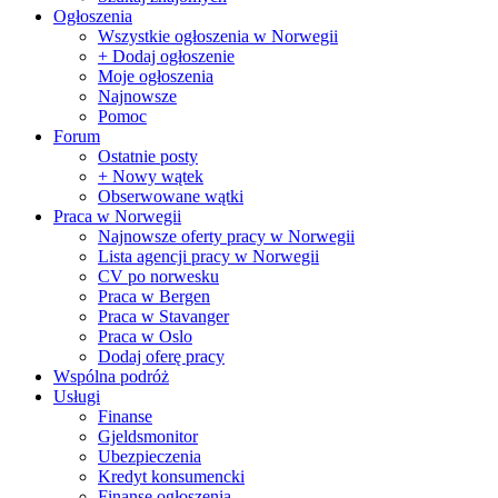
Ogłoszenia
Wszystkie ogłoszenia w Norwegii
+ Dodaj ogłoszenie
Moje ogłoszenia
Najnowsze
Pomoc
Forum
Ostatnie posty
+ Nowy wątek
Obserwowane wątki
Praca w Norwegii
Najnowsze oferty pracy w Norwegii
Lista agencji pracy w Norwegii
CV po norwesku
Praca w Bergen
Praca w Stavanger
Praca w Oslo
Dodaj oferę pracy
Wspólna podróż
Usługi
Finanse
Gjeldsmonitor
Ubezpieczenia
Kredyt konsumencki
Finanse ogłoszenia