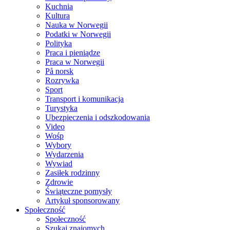
Kuchnia
Kultura
Nauka w Norwegii
Podatki w Norwegii
Polityka
Praca i pieniądze
Praca w Norwegii
På norsk
Rozrywka
Sport
Transport i komunikacja
Turystyka
Ubezpieczenia i odszkodowania
Video
Wośp
Wybory
Wydarzenia
Wywiad
Zasiłek rodzinny
Zdrowie
Świąteczne pomysły
Artykuł sponsorowany
Społeczność
Społeczność
Szukaj znajomych