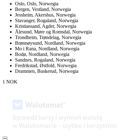
Oslo,
Oslo, Norwegia
Bergen,
Vestland, Norwegia
Jessheim,
Akershus, Norwegia
Stavanger,
Rogaland, Norwegia
Kristiansand,
Agder, Norwegia
Ålesund,
Møre og Romsdal, Norwegia
Trondheim,
Trøndelag, Norwegia
Brønnøysund,
Nordland, Norwegia
Mo i Rana,
Nordland, Norwegia
Bodø,
Nordland, Norwegia
Sandnes,
Rogaland, Norwegia
Fredrikstad,
Østfold, Norwegia
Drammen,
Buskerud, Norwegia
1 NOK