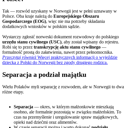
Tak —
rozwód
uzyskany w Norwegii jest w pełni uznawany w
Polsce. Oba kraje należą do
Europejskiego Obszaru
Gospodarczego (EOG)
, więc nie ma potrzeby składania
dodatkowych wniosków w polskim sądzie.
Wystarczy zgłosić norweski dokument rozwodowy do polskiego
urzędu stanu cywilnego (USC)
, aby został wpisany do rejestru.
Robi się to przez
transkrypcję aktu stanu cywilnego
—
formalność prostą do załatwienia, nawet przez pełnomocnika.
Przeczytaj również
Więcej praktycznych informacji o wyjeździe
dziecka z Polski do Norwegii bez zgody drugiego rodzica.
Separacja a podział majątku
Wielu Polaków myli separację z rozwodem, ale w Norwegii to dwa
różne etapy.
Separacja
— okres, w którym małżonkowie mieszkają
osobno, ale formalnie pozostają w związku małżeńskim. To
czas na przemyślenie i uregulowanie spraw majątkowych,
opieki nad dziećmi oraz alimentów.
W czasie separacji można i warto dokonać
podziału