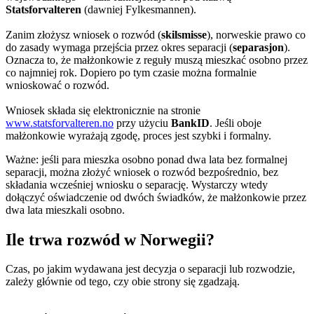
Statsforvalteren
(dawniej Fylkesmannen).
Zanim złożysz wniosek o
rozwód
(
skilsmisse
), norweskie prawo co
do zasady wymaga przejścia przez okres separacji (
separasjon
).
Oznacza to, że małżonkowie z reguły muszą mieszkać osobno przez
co najmniej rok. Dopiero po tym czasie można formalnie
wnioskować o rozwód.
Wniosek składa się elektronicznie na stronie
www.statsforvalteren.no
przy użyciu
BankID
. Jeśli oboje
małżonkowie wyrażają zgodę, proces jest szybki i formalny.
Ważne: jeśli para mieszka osobno ponad dwa lata bez formalnej
separacji, można złożyć wniosek o rozwód bezpośrednio, bez
składania wcześniej wniosku o separację. Wystarczy wtedy
dołączyć oświadczenie od dwóch świadków, że małżonkowie przez
dwa lata mieszkali osobno.
Ile trwa rozwód w Norwegii?
Czas, po jakim wydawana jest decyzja o separacji lub rozwodzie,
zależy głównie od tego, czy obie strony się zgadzają.