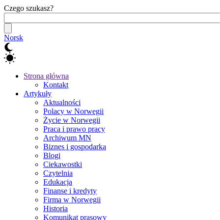
Czego szukasz?
Norsk
Strona główna
Kontakt
Artykuły
Aktualności
Polacy w Norwegii
Życie w Norwegii
Praca i prawo pracy
Archiwum MN
Biznes i gospodarka
Blogi
Ciekawostki
Czytelnia
Edukacja
Finanse i kredyty
Firma w Norwegii
Historia
Komunikat prasowy