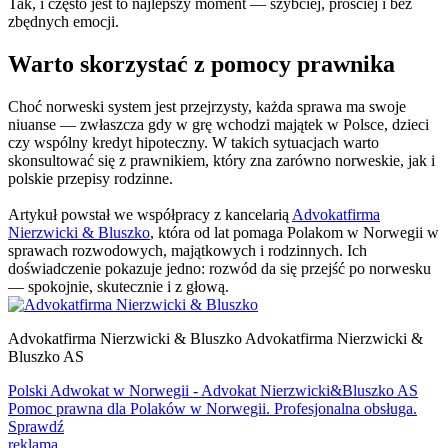
Tak, i często jest to najlepszy moment — szybciej, prościej i bez
zbędnych emocji.
Warto skorzystać z pomocy prawnika
Choć norweski system jest przejrzysty, każda sprawa ma swoje
niuanse — zwłaszcza gdy w grę wchodzi majątek w Polsce, dzieci
czy wspólny kredyt hipoteczny. W takich sytuacjach warto
skonsultować się z prawnikiem, który zna zarówno norweskie, jak i
polskie przepisy rodzinne.
Artykuł powstał we współpracy z kancelarią
Advokatfirma
Nierzwicki & Bluszko
, która od lat pomaga Polakom w Norwegii w
sprawach rozwodowych, majątkowych i rodzinnych. Ich
doświadczenie pokazuje jedno:
rozwód
da się przejść po norwesku
— spokojnie, skutecznie i z głową.
Advokatfirma Nierzwicki & Bluszko
Advokatfirma Nierzwicki &
Bluszko AS
Polski Adwokat w Norwegii - Advokat Nierzwicki&Bluszko AS
Pomoc prawna dla Polaków w Norwegii. Profesjonalna obsługa.
Sprawdź
reklama