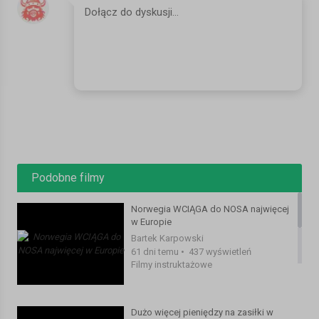
https://www.multinor.no/tlumaczenia
SERWIS:
https://www.mojanorwegia.pl/
FACEBOOK:
https://www.facebook.com/mojanorwegiapl/
INSTAGRAM:
https://www.instagram.com/mojanorwegia.pl/
#norwegia #podsumowanie #zarobki
Kategoria:
Filmy instruktażowe
Podobne filmy
Norwegia WCIĄGA do NOSA najwięcej
w Europie
Bartek Karpowski
61 dni temu
•
437 wyświetleń
Filmy instruktażowe
Dużo więcej pieniędzy na zasiłki w