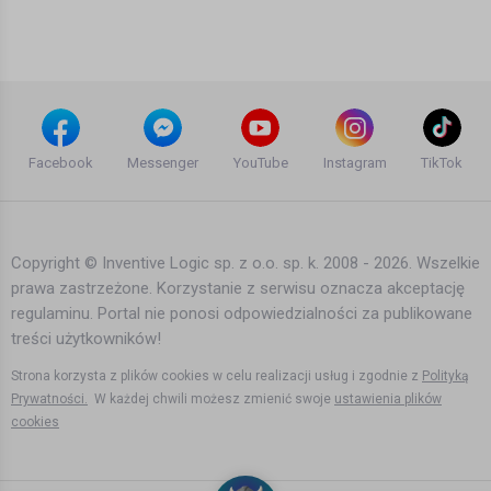
Bartek Karpowski
2 lata temu
•
1,314 wyświetleń
Filmy instruktażowe
Mieszkając w Norwegii zarabiasz
więcej
Facebook
Messenger
YouTube
Instagram
TikTok
Bartek Karpowski
rok temu
•
1,315 wyświetleń
Filmy instruktażowe
Copyright © Inventive Logic sp. z o.o. sp. k. 2008 - 2026. Wszelkie
prawa zastrzeżone. Korzystanie z serwisu oznacza akceptację
Norwegia traci, ale zyskuje...
regulaminu. Portal nie ponosi odpowiedzialności za publikowane
Bartek Karpowski
treści użytkowników!
3 lata temu
•
2,551 wyświetleń
Filmy instruktażowe
Strona korzysta z plików cookies w celu realizacji usług i zgodnie z
Polityką
Prywatności.
W każdej chwili możesz zmienić swoje
ustawienia plików
cookies
Norwegia na wojnie z USA
Bartek Karpowski