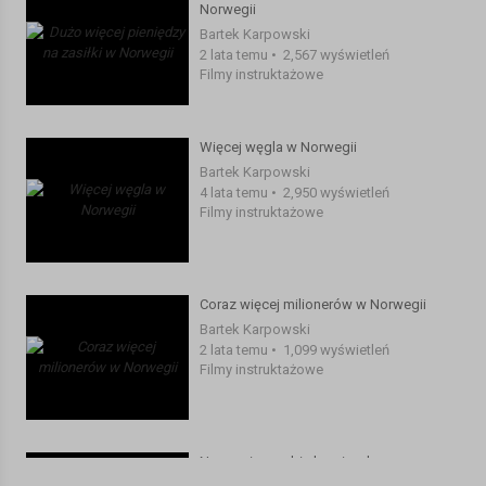
Norwegii
Bartek Karpowski
2 lata temu
•
2,567 wyświetleń
Filmy instruktażowe
Więcej węgla w Norwegii
Bartek Karpowski
4 lata temu
•
2,950 wyświetleń
Filmy instruktażowe
Coraz więcej milionerów w Norwegii
Bartek Karpowski
2 lata temu
•
1,099 wyświetleń
Filmy instruktażowe
Norwegia zarabia krocie, ale
mieszkańcy coraz biedniejsi