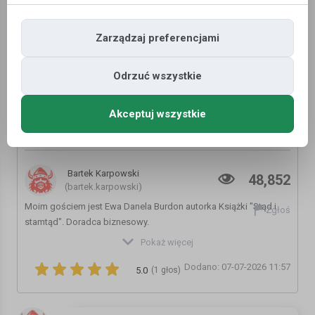
Zarządzaj preferencjami
Odrzuć wszystkie
Akceptuj wszystkie
Norwegia pokonała Brazylię i dużo więcej
powodów do radości
Bartek Karpowski
48,852
(bartek.karpowski)
Moim gościem jest Ewa Danela Burdon autorka Książki "Stąd i
Zgłoś
stamtąd". Doradca biznesowy.
Książka: "STĄD i STAMTĄD":
Pokaż więcej
https://www.ewadanela.com/category/all-products
Dodano: 07-07-2026 11:57
5.0
(1 głos)
Partner kanału -
https://www.multinor.no/
- norweskie formalności
bez stresu!
Przysięgłe tłumaczenia polsko - norweskie