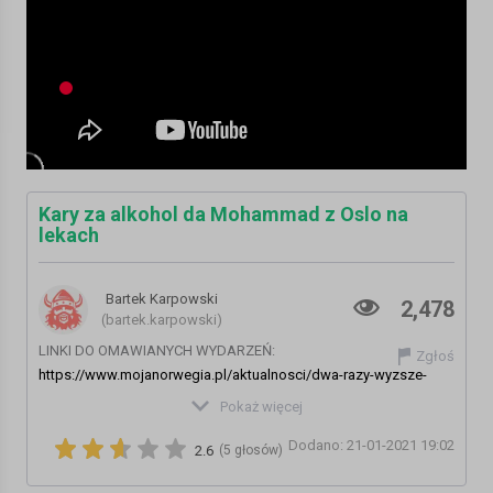
Kary za alkohol da Mohammad z Oslo na
lekach
Bartek Karpowski
2,478
(bartek.karpowski)
LINKI DO OMAWIANYCH WYDARZEŃ:
Zgłoś
https://www.mojanorwegia.pl/aktualnosci/dwa-razy-wyzsze-
kary-finansowe-za-naruszenie-przepisow-covidowych-nowy-
Pokaż więcej
taryfikator-mandatow-w-oslo-i-okolicach-18455.html
Dodano: 21-01-2021 19:02
https://www.mojanorwegia.pl/zycie-w-norwegii/zielone-swiatlo-
2.6
(5 głosów)
dla-branzy-gastronomicznej-lokale-beda-mogly-sprzedawac-