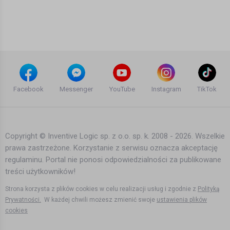
Czego BOJĄ się w NORWEGII
Bartek Karpowski
76 dni temu
•
418 wyświetleń
Filmy instruktażowe
Strajk lekarzy, protesty Polaków no i
Oslo
Facebook
Messenger
YouTube
Instagram
TikTok
Bartek Karpowski
6 lat temu
•
2,947 wyświetleń
Filmy instruktażowe
Copyright © Inventive Logic sp. z o.o. sp. k. 2008 - 2026. Wszelkie
prawa zastrzeżone. Korzystanie z serwisu oznacza akceptację
Zaginiony Polak 10 000 koron kary i
regulaminu. Portal nie ponosi odpowiedzialności za publikowane
brak gotówki
treści użytkowników!
Bartek Karpowski
6 lat temu
•
3,596 wyświetleń
Strona korzysta z plików cookies w celu realizacji usług i zgodnie z
Polityką
Filmy instruktażowe
Prywatności.
W każdej chwili możesz zmienić swoje
ustawienia plików
cookies
Najgorszy miesiąc w Norwegii