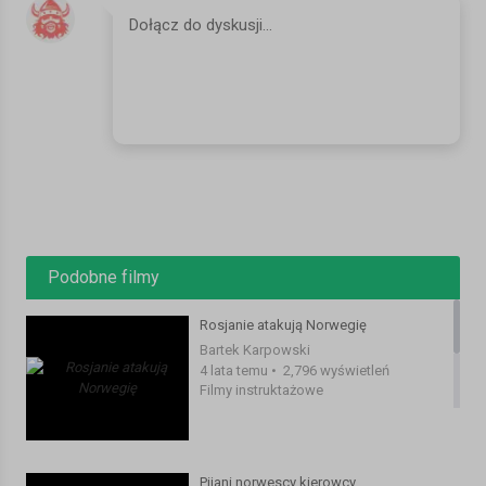
psow-na-smyczy-w-gminie-oslo-to-w-trosce-o-zwierzyne-lowna-
21501.html
https://www.mojanorwegia.pl/transport-i-
komunikacja/follobanen-coraz-blizej-ponownego-otwarcia-
wciaz-trwaja-jazdy-probne-21503.html
https://direkte.vg.no/nyhetsdognet/news/stroemregning-
avsloerte-uinvitert-hyttebesoek.k3pkuypEL?
utm_source=vgfront&utm_content=hovedlopet_row3_pos1&utm_medi
63f4fed046fe41f0a3c731e6
SERWIS:
https://www.mojanorwegia.pl/
FACEBOOK:
https://www.facebook.com/mojanorwegiapl/
Podobne filmy
INSTAGRAM:
https://www.instagram.com/mojanorwegia.pl/
Rosjanie atakują Norwegię
#norwegia #podsumowanie #zarobki
Bartek Karpowski
Kategoria:
Filmy instruktażowe
4 lata temu
•
2,796 wyświetleń
Filmy instruktażowe
Pijani norwescy kierowcy