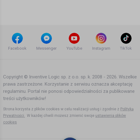
Bartek Karpowski
4 lata temu
•
2,705 wyświetleń
Filmy instruktażowe
Tak ciężko jeszcze nie było, ale
alkohol jeszcze jest
Facebook
Messenger
YouTube
Instagram
TikTok
Bartek Karpowski
5 lat temu
•
2,569 wyświetleń
Filmy instruktażowe
Copyright © Inventive Logic sp. z o.o. sp. k. 2008 - 2026. Wszelkie
prawa zastrzeżone. Korzystanie z serwisu oznacza akceptację
Pilnują bo ceny rosną, ale i tak jadą na
regulaminu. Portal nie ponosi odpowiedzialności za publikowane
wesele
treści użytkowników!
Bartek Karpowski
5 lat temu
•
2,803 wyświetleń
Strona korzysta z plików cookies w celu realizacji usług i zgodnie z
Polityką
Filmy instruktażowe
Prywatności.
W każdej chwili możesz zmienić swoje
ustawienia plików
cookies
Kto zostawia najwięcej pieniędzy w
Norwegii