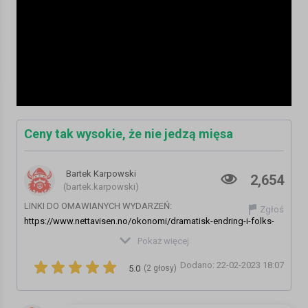
Ceny tak wysokie, że nie jedzą mięsa
Bartek Karpowski
2,654
(bartek.karpowski)
LINKI DO OMAWIANYCH WYDARZEŃ:
Zgłoś
https://www.nettavisen.no/okonomi/dramatisk-endring-i-folks-
kosthold-trist/s/5-95-928098
Pokaż więcej
https://www.mojanorwegia.pl/polityka/nie-chca-monopolu-
Dodano: 22-02-2023 18:07
panstwa-na-sprzedaz-alkoholu-w-norwegii-proponuja-
5.0
(2 głosy)
prywatyzacje-vinmonopolet-21504.html
https://www.mojanorwegia.pl/zycie-w-norwegii/nakaz-trzymania-