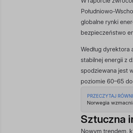
W raporcie zwrócon
Południowo-Wschodn
globalne rynki ener
bezpieczeństwo en
Według dyrektora a
stabilnej energii z
spodziewana jest w
poziomie 60–65 dol
PRZECZYTAJ RÓWN
Norwegia wzmacnia
Sztuczna i
Nowym trendem, kt