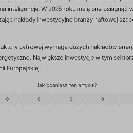
ną inteligencję. W 2025 roku mają one osiągnąć 
zając nakłady inwestycyjne branży naftowej sza
ruktury cyfrowej wymaga dużych nakładów energi
ergetyczne. Największe inwestycje w tym sekto
ii Europejskiej.
Jak oceniasz ten artykuł?
0
0
0
0