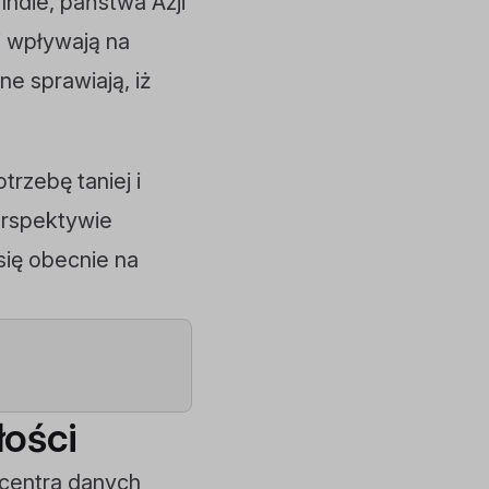
Indie, państwa Azji
j wpływają na
ne sprawiają, iż
rzebę taniej i
perspektywie
się obecnie na
łości
 centra danych