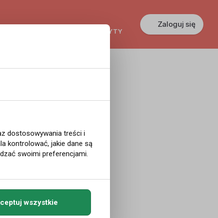
Zaloguj się
KREDYTY
GŁOSZENIA
PRACA
 zarobi
od...
raz dostosowywania treści i
a kontrolować, jakie dane są
ądzać swoimi preferencjami.
ikowanego przez
ceptuj wszystkie
zebowanie na