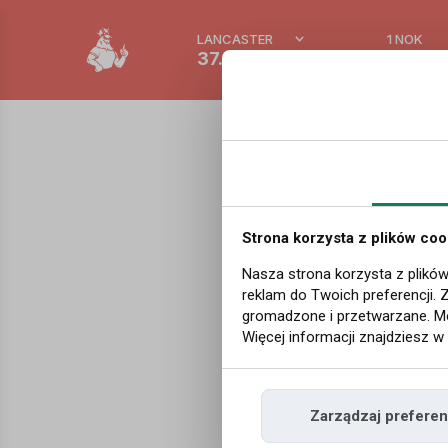
LANCASTER
1 NOK
37.3 °C
0.389
Biznes i gospodarka
|
Red
Nie wia
Strona korzysta z plików coo
na ropi
Nasza strona korzysta z plików
reklam do Twoich preferencji. 
celów 
gromadzone i przetwarzane. Mo
Więcej informacji znajdziesz w
Według najnowsze
Zarządzaj preferen
Międzynarodową A