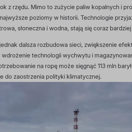
ok z rzędu. Mimo to zużycie paliw kopalnych i pr
najwyższe poziomy w historii. Technologie przyja
rowa, słoneczna i wodna, stają się coraz bardziej
ednak dalsza rozbudowa sieci, zwiększenie efek
z wdrożenie technologii wychwytu i magazynowan
otrzebowanie na ropę może sięgnąć 113 mln bary
zie do zaostrzenia polityki klimatycznej.