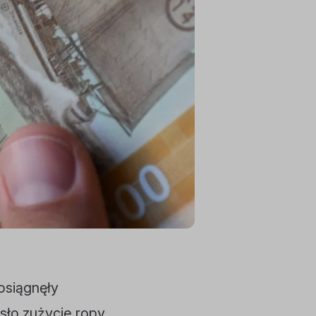
osiągnęły
ło zużycie ropy,