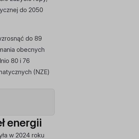
atycznej do 2050
wzrosnąć do 89
ymania obecnych
io 80 i 76
imatycznych (NZE)
 energii
yła w 2024 roku