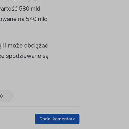
wartość 580 mld
cowane na 540 mld
i i może obciążać
rze spodziewane są
0
Dodaj komentarz