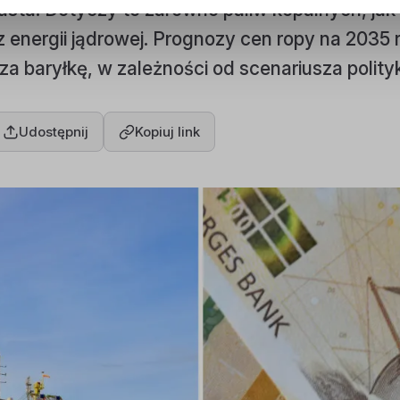
sta. Dotyczy to zarówno paliw kopalnych, jak 
 energii jądrowej. Prognozy cen ropy na 2035 
a baryłkę, w zależności od scenariusza polityk
Udostępnij
Kopiuj link