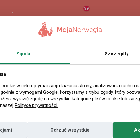
99
8 PLN
RAPORT
ORZEŁ AI
O
akcja
|
17 listopada 2025 09:53
Zgoda
Szczegóły
domo, ile Norwegia
kie
e. Wszystko zależy 
 cookie w celu optymalizacji działania strony, analizowania ruchu o
Zgodnie z wymogami Google, korzystamy z trybu zgody, który pozwal
klimatycznych
żesz wyrazić zgodę na wszystkie kategorie plików cookie lub zarz
 naszej
Polityce prywatności.
go raportu World Energy Outlook 2025 opubl
cjami
Odrzuć wszystkie
Ak
gencję Energetyczną (IEA), światowe zapotr