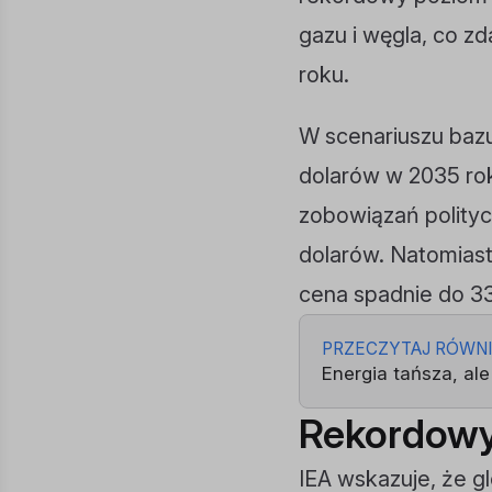
gazu i węgla, co zd
roku.
W scenariuszu baz
dolarów w 2035 ro
zobowiązań polity
dolarów. Natomiast
cena spadnie do 33
PRZECZYTAJ RÓWN
Energia tańsza, ale
Rekordowy 
IEA wskazuje, że g