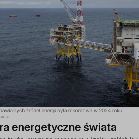
awialnych źródeł energii była rekordowa w 2024 roku.
uinor
ra energetyczne świata