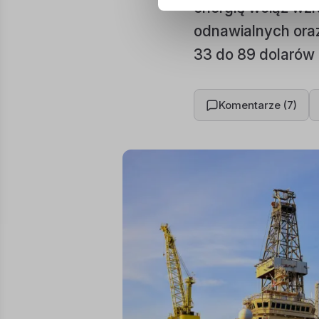
energię wciąż wzra
odnawialnych oraz
33 do 89 dolarów z
Komentarze (7)