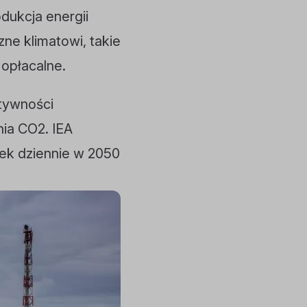
odukcja energii
zne klimatowi, takie
 opłacalne.
tywności
ia CO2. IEA
łek dziennie w 2050