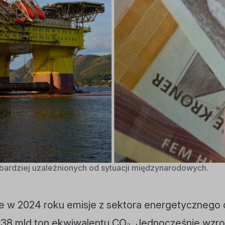
bardziej uzależnionych od sytuacji międzynarodowych.
e w 2024 roku emisje z sektora energetycznego 
38 mld ton ekwiwalentu CO₂. Jednocześnie wzros