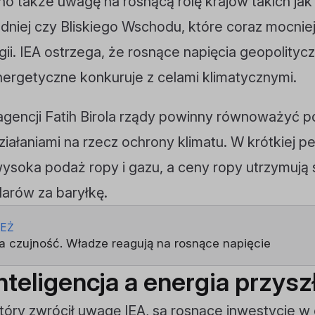
o także uwagę na rosnącą rolę krajów takich jak 
iej czy Bliskiego Wschodu, które coraz mocnie
gii. IEA ostrzega, że rosnące napięcia geopolitycz
ergetyczne konkuruje z celami klimatycznymi.
gencji Fatih Birola rządy powinny równoważyć pot
 działaniami na rzecz ochrony klimatu. W krótkiej 
ysoka podaż ropy i gazu, a ceny ropy utrzymują 
arów za baryłkę.
IEŻ
 czujność. Władze reagują na rosnące napięcie
nteligencja a energia przysz
óry zwrócił uwagę IEA, są rosnące inwestycje w