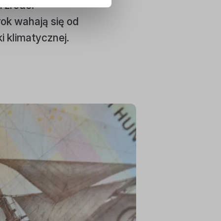
i źródeł
rok wahają się od
i klimatycznej.