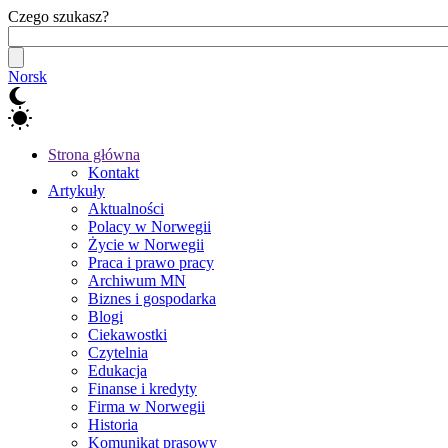
Czego szukasz?
Norsk
Strona główna
Kontakt
Artykuły
Aktualności
Polacy w Norwegii
Życie w Norwegii
Praca i prawo pracy
Archiwum MN
Biznes i gospodarka
Blogi
Ciekawostki
Czytelnia
Edukacja
Finanse i kredyty
Firma w Norwegii
Historia
Komunikat prasowy