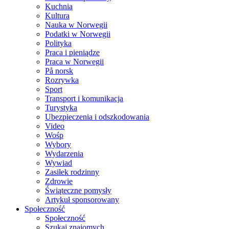
Kuchnia
Kultura
Nauka w Norwegii
Podatki w Norwegii
Polityka
Praca i pieniądze
Praca w Norwegii
På norsk
Rozrywka
Sport
Transport i komunikacja
Turystyka
Ubezpieczenia i odszkodowania
Video
Wośp
Wybory
Wydarzenia
Wywiad
Zasiłek rodzinny
Zdrowie
Świąteczne pomysły
Artykuł sponsorowany
Społeczność
Społeczność
Szukaj znajomych