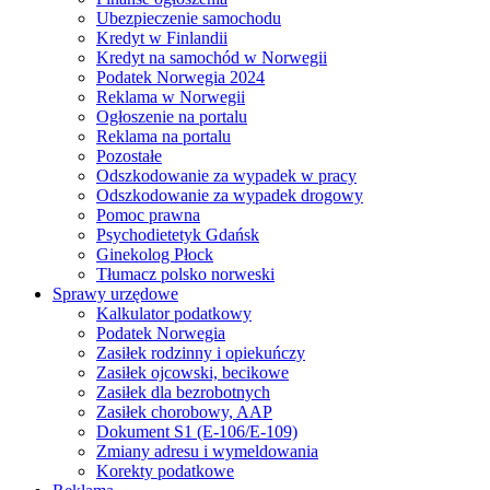
Ubezpieczenie samochodu
Kredyt w Finlandii
Kredyt na samochód w Norwegii
Podatek Norwegia 2024
Reklama w Norwegii
Ogłoszenie na portalu
Reklama na portalu
Pozostałe
Odszkodowanie za wypadek w pracy
Odszkodowanie za wypadek drogowy
Pomoc prawna
Psychodietetyk Gdańsk
Ginekolog Płock
Tłumacz polsko norweski
Sprawy urzędowe
Kalkulator podatkowy
Podatek Norwegia
Zasiłek rodzinny i opiekuńczy
Zasiłek ojcowski, becikowe
Zasiłek dla bezrobotnych
Zasiłek chorobowy, AAP
Dokument S1 (E-106/E-109)
Zmiany adresu i wymeldowania
Korekty podatkowe