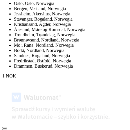
Oslo,
Oslo, Norwegia
Bergen,
Vestland, Norwegia
Jessheim,
Akershus, Norwegia
Stavanger,
Rogaland, Norwegia
Kristiansand,
Agder, Norwegia
Ålesund,
Møre og Romsdal, Norwegia
Trondheim,
Trøndelag, Norwegia
Brønnøysund,
Nordland, Norwegia
Mo i Rana,
Nordland, Norwegia
Bodø,
Nordland, Norwegia
Sandnes,
Rogaland, Norwegia
Fredrikstad,
Østfold, Norwegia
Drammen,
Buskerud, Norwegia
1 NOK