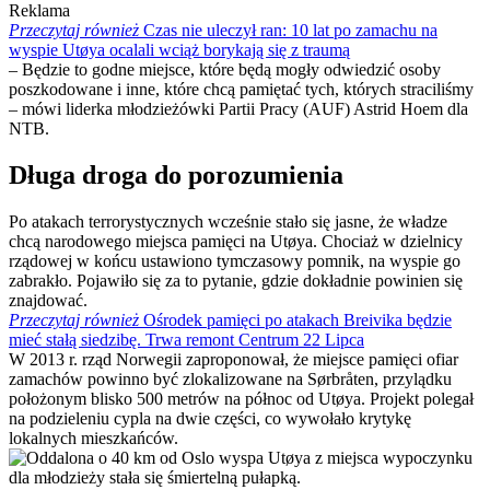
Reklama
Przeczytaj również
Czas nie uleczył ran: 10 lat po zamachu na
wyspie Utøya ocalali wciąż borykają się z traumą
– Będzie to godne miejsce, które będą mogły odwiedzić osoby
poszkodowane i inne, które chcą pamiętać tych, których straciliśmy
– mówi liderka młodzieżówki Partii Pracy (AUF) Astrid Hoem dla
NTB.
Długa droga do porozumienia
Po atakach terrorystycznych wcześnie stało się jasne, że władze
chcą narodowego miejsca pamięci na Utøya. Chociaż w dzielnicy
rządowej w końcu ustawiono tymczasowy pomnik, na wyspie go
zabrakło. Pojawiło się za to pytanie, gdzie dokładnie powinien się
znajdować.
Przeczytaj również
Ośrodek pamięci po atakach Breivika będzie
mieć stałą siedzibę. Trwa remont Centrum 22 Lipca
W 2013 r. rząd Norwegii zaproponował, że miejsce pamięci ofiar
zamachów powinno być zlokalizowane na Sørbråten, przylądku
położonym blisko 500 metrów na północ od Utøya. Projekt polegał
na podzieleniu cypla na dwie części, co wywołało krytykę
lokalnych mieszkańców.