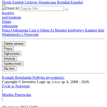
Norsk
English
Lietuvių
Українська
Română
Español
Kredyty
pod kontrolą
Dodaj
ogłoszenie
Praca
Ogłoszenia
Czat z Orłem Ai
Monitor kredytowy
Katalog firm
Wiadomości z Norwegii
Załatw sprawy
Praca
Ogłoszenia
Artykuły
Społeczność
Dla firm
Kontakt
Regulamin
Polityka prywatności
Copyright © Inventive Logic sp. z o.o. sp. k. 2008 - 2026.
Życie w Norwegii
|
Monika Pianowska
|