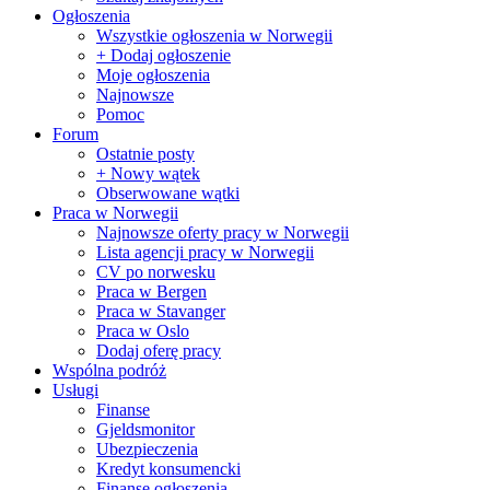
Ogłoszenia
Wszystkie ogłoszenia w Norwegii
+ Dodaj ogłoszenie
Moje ogłoszenia
Najnowsze
Pomoc
Forum
Ostatnie posty
+ Nowy wątek
Obserwowane wątki
Praca w Norwegii
Najnowsze oferty pracy w Norwegii
Lista agencji pracy w Norwegii
CV po norwesku
Praca w Bergen
Praca w Stavanger
Praca w Oslo
Dodaj oferę pracy
Wspólna podróż
Usługi
Finanse
Gjeldsmonitor
Ubezpieczenia
Kredyt konsumencki
Finanse ogłoszenia