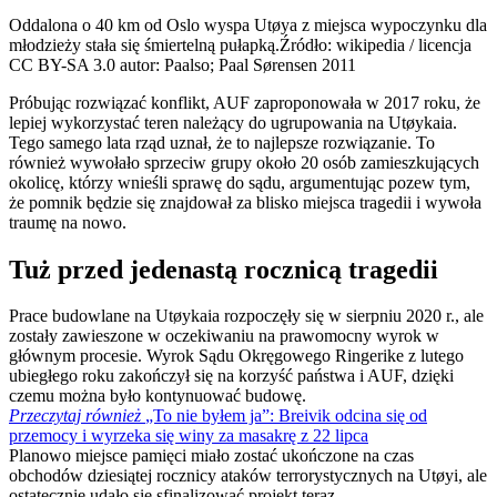
Oddalona o 40 km od Oslo wyspa Utøya z miejsca wypoczynku dla
młodzieży stała się śmiertelną pułapką.
Źródło: wikipedia / licencja
CC BY-SA 3.0 autor: Paalso; Paal Sørensen 2011
Próbując rozwiązać konflikt, AUF zaproponowała w 2017 roku, że
lepiej wykorzystać teren należący do ugrupowania na Utøykaia.
Tego samego lata rząd uznał, że to najlepsze rozwiązanie. To
również wywołało sprzeciw grupy około 20 osób zamieszkujących
okolicę, którzy wnieśli sprawę do sądu, argumentując pozew tym,
że pomnik będzie się znajdował za blisko miejsca tragedii i wywoła
traumę na nowo.
Tuż przed jedenastą rocznicą tragedii
Prace budowlane na Utøykaia rozpoczęły się w sierpniu 2020 r., ale
zostały zawieszone w oczekiwaniu na prawomocny wyrok w
głównym procesie. Wyrok Sądu Okręgowego Ringerike z lutego
ubiegłego roku zakończył się na korzyść państwa i AUF, dzięki
czemu można było kontynuować budowę.
Przeczytaj również
„To nie byłem ja”: Breivik odcina się od
przemocy i wyrzeka się winy za masakrę z 22 lipca
Planowo miejsce pamięci miało zostać ukończone na czas
obchodów dziesiątej rocznicy ataków terrorystycznych na Utøyi, ale
ostatecznie udało się sfinalizować projekt teraz.