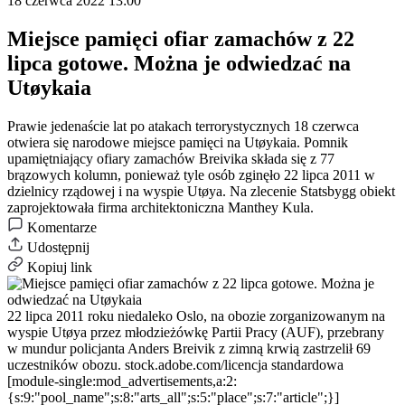
18 czerwca 2022 13:00
Miejsce pamięci ofiar zamachów z 22
lipca gotowe. Można je odwiedzać na
Utøykaia
Prawie jedenaście lat po atakach terrorystycznych 18 czerwca
otwiera się narodowe miejsce pamięci na Utøykaia. Pomnik
upamiętniający ofiary zamachów Breivika składa się z 77
brązowych kolumn, ponieważ tyle osób zginęło 22 lipca 2011 w
dzielnicy rządowej i na wyspie Utøya. Na zlecenie Statsbygg obiekt
zaprojektowała firma architektoniczna Manthey Kula.
Komentarze
Udostępnij
Kopiuj link
22 lipca 2011 roku niedaleko Oslo, na obozie zorganizowanym na
wyspie Utøya przez młodzieżówkę Partii Pracy (AUF), przebrany
w mundur policjanta Anders Breivik z zimną krwią zastrzelił 69
uczestników obozu.
stock.adobe.com/licencja standardowa
[module-single:mod_advertisements,a:2:
{s:9:"pool_name";s:8:"arts_all";s:5:"place";s:7:"article";}]