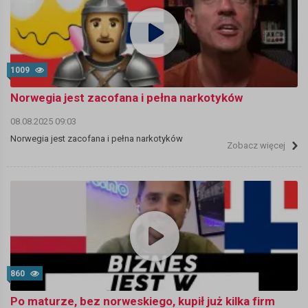
1009
Norwegia jest zacofana i pełna narkotyków
08.08.2025 09:03
Norwegia jest zacofana i pełna narkotyków
Zobacz więcej
860
Po maturze, bez norweskiego, kupił już kilka firm