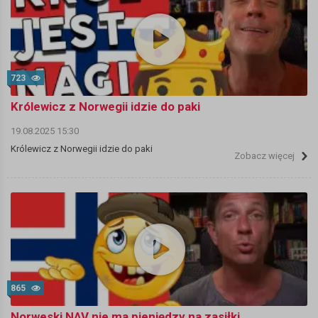
723
Królewicz z Norwegii idzie do paki
19.08.2025 15:30
Królewicz z Norwegii idzie do paki
Zobacz więcej
865
Norweski NAV nie ma pieniędzy na zasiłki