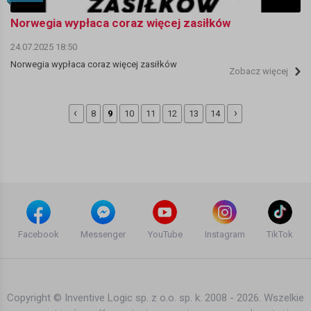
Norwegia wypłaca coraz więcej zasiłków
24.07.2025 18:50
Norwegia wypłaca coraz więcej zasiłków
Zobacz więcej
‹
›
8
9
10
11
12
13
14
Facebook
Messenger
YouTube
Instagram
TikTok
Copyright © Inventive Logic sp. z o.o. sp. k. 2008 - 2026. Wszelkie