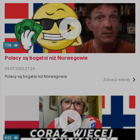
726
Polacy są bogatsi niż Norwegowie
29.07.2025 21:24
Polacy są bogatsi niż Norwegowie
Zobacz więcej
632