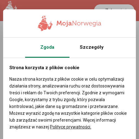
Zaloguj się
LANCASTER
1 NOK
22.4 °C
0.3881 PLN
Zgoda
Szczegóły
Video
Strona korzysta z plików cookie
Nasza strona korzysta z plików cookie w celu optymalizacji
działania strony, analizowania ruchu oraz dostosowywania
treści i reklam do Twoich preferencji. Zgodnie z wymogami
Google, korzystamy z trybu zgody, który pozwala
kontrolować, jakie dane są gromadzone i przetwarzane.
792
Możesz wyrazić zgodę na wszystkie kategorie plików cookie
lub zarządzać swoimi preferencjami. Więcej informacji
Norweskie przygotowania do wojny
znajdziesz w naszej
Polityce prywatności.
26.08.2025 17:55