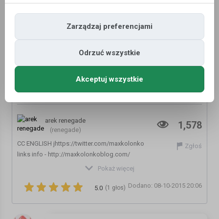
Zarządzaj preferencjami
Odrzuć wszystkie
Akceptuj wszystkie
Syryjski Blitz Rosji - Max Kolonko Mówi Jak
jest
arek renegade
1,578
(renegade)
CC ENGLISH jhttps://twitter.com/maxkolonko
Zgłoś
links info - http://maxkolonkoblog.com/
BOOK http://maxfanclub.com/
Pokaż więcej
Support MaxTV! http://maxkolonko.com/main/mmk/?p=1106
Dodano: 08-10-2015 20:06
+ watch both MaxTV channels
5.0
(1 głos)
MaxTV https://www.youtube.com/user/Media2000corp
+ MaxTVnews https://www.youtube.com/user/MaxTVTUBE
- useful links http://maxkolonkoblog.com