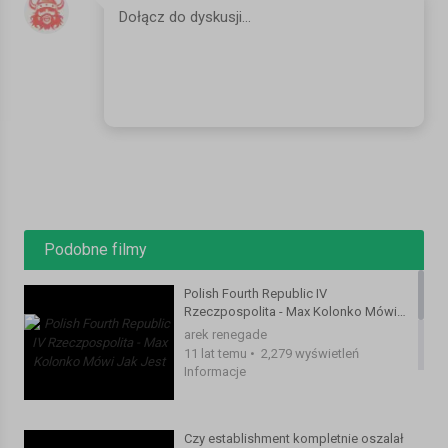
Watch Polish Fourth Republic IV Rzeczpospolita
https://www.youtube.com/watch?v=4_jdGII4xpQ
Kategoria:
Filmy
Podobne filmy
Polish Fourth Republic IV
Rzeczpospolita - Max Kolonko Mówi
Jak Jest
arek renegade
11 lat temu
•
2,279 wyświetleń
Informacje
Czy establishment kompletnie oszalał