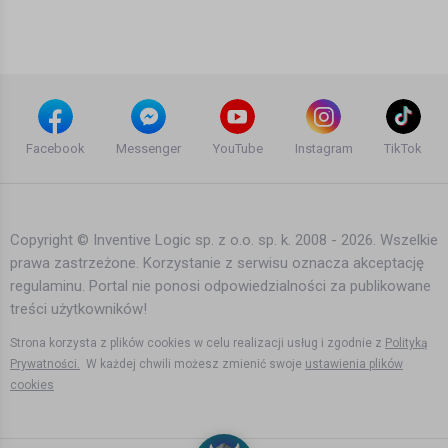
arek renegade
11 lat temu
•
1,579 wyświetleń
Informacje
Deportować tam skąd przybyli - Max
Kolonko Mówi Jak Jest
Facebook
Messenger
YouTube
Instagram
TikTok
11 lat temu
•
1,487 wyświetleń
Informacje
Copyright © Inventive Logic sp. z o.o. sp. k. 2008 - 2026. Wszelkie
prawa zastrzeżone. Korzystanie z serwisu oznacza akceptację
POTOP cz.2 - Max Kolonko Mówi Jak
regulaminu. Portal nie ponosi odpowiedzialności za publikowane
Jest
treści użytkowników!
arek renegade
11 lat temu
•
1,766 wyświetleń
Strona korzysta z plików cookies w celu realizacji usług i zgodnie z
Polityką
Informacje
Prywatności.
W każdej chwili możesz zmienić swoje
ustawienia plików
cookies
The Syrian Domino Syryjskie Domino
Polski Establishment - Max Kolonko