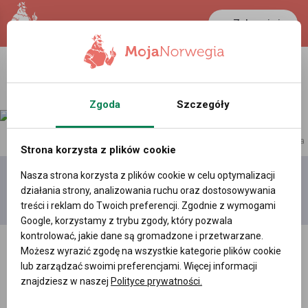
Zaloguj się
LANCASTER
1 NOK
30.9 °C
0.3898 PLN
Zgoda
Szczegóły
reklama
Strona korzysta z plików cookie
Nasza strona korzysta z plików cookie w celu optymalizacji
Dodaj
Moje
Wszystkie
działania strony, analizowania ruchu oraz dostosowywania
film
filmy
filmy
treści i reklam do Twoich preferencji. Zgodnie z wymogami
Google, korzystamy z trybu zgody, który pozwala
kontrolować, jakie dane są gromadzone i przetwarzane.
Możesz wyrazić zgodę na wszystkie kategorie plików cookie
lub zarządzać swoimi preferencjami. Więcej informacji
znajdziesz w naszej
Polityce prywatności.