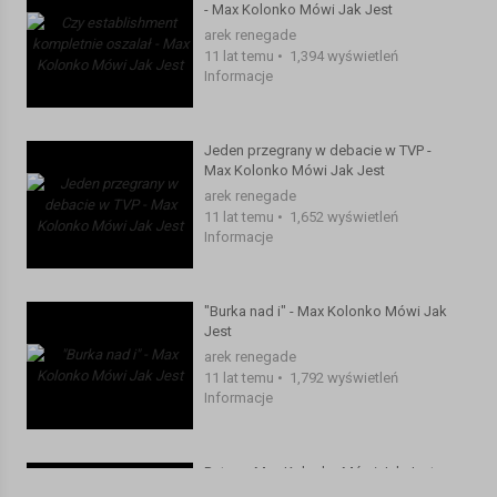
- Max Kolonko Mówi Jak Jest
arek renegade
11 lat temu
•
1,394 wyświetleń
Informacje
Jeden przegrany w debacie w TVP -
Max Kolonko Mówi Jak Jest
arek renegade
11 lat temu
•
1,652 wyświetleń
Informacje
"Burka nad i" - Max Kolonko Mówi Jak
Jest
arek renegade
11 lat temu
•
1,792 wyświetleń
Informacje
Potop - Max Kolonko Mówi Jak Jest