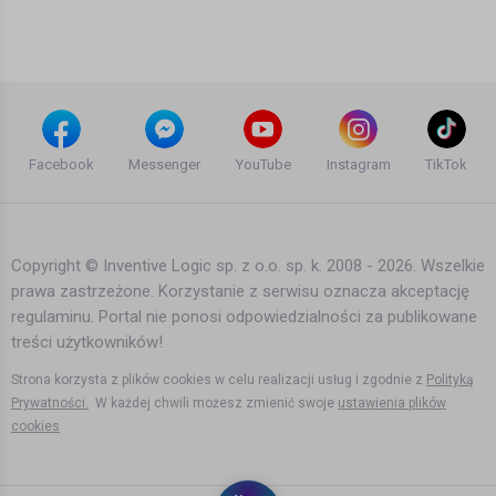
Bartek Karpowski
4 lata temu
•
3,465 wyświetleń
Filmy instruktażowe
Jesteśmy para idealną! Honorata (2/3)
Moja Norwegia #33
Facebook
Messenger
YouTube
Instagram
TikTok
Bartek Karpowski
7 lat temu
•
4,353 wyświetleń
Filmy instruktażowe
Copyright © Inventive Logic sp. z o.o. sp. k. 2008 - 2026. Wszelkie
prawa zastrzeżone. Korzystanie z serwisu oznacza akceptację
Pomimo przeciwności tutaj w końcu
regulaminu. Portal nie ponosi odpowiedzialności za publikowane
nam się dobrze żyje! (3/3) Justyna i
Sebastian Moja Norwegia #35
treści użytkowników!
Bartek Karpowski
7 lat temu
•
6,050 wyświetleń
Strona korzysta z plików cookies w celu realizacji usług i zgodnie z
Polityką
Filmy instruktażowe
Prywatności.
W każdej chwili możesz zmienić swoje
ustawienia plików
cookies
Ciężkie początki w Norwegii 30 lat
temu - BEATA 3/5 Moja Norwegia #38