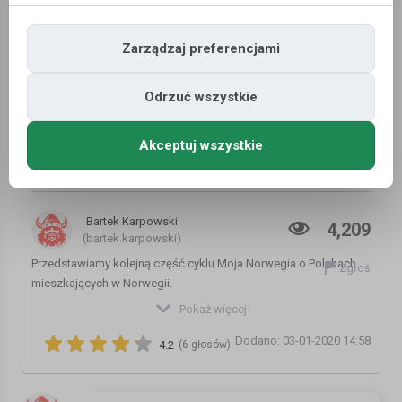
Zarządzaj preferencjami
Odrzuć wszystkie
Akceptuj wszystkie
Mi barnevernet pomogło. Ewelina (1/3) Moja
Norwegia #34
Bartek Karpowski
4,209
(bartek.karpowski)
Przedstawiamy kolejną część cyklu Moja Norwegia o Polakach
Zgłoś
mieszkających w Norwegii.
W tym odcinku rozmawiam z Eweliną, która wyjechała do
Pokaż więcej
Norwegii dołączając do pracującego tam wcześniej męża.
Dodano: 03-01-2020 14:58
4.2
(6 głosów)
W tym odcinku rozmawiam z Eweliną, która wyjechała do
Norwegii dołączając do pracującego tam wcześniej męża.
Jednak po jakimś czasie została sama z trójką dzieci.