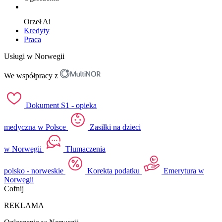
Orzeł
Ai
Kredyty
Praca
Usługi w Norwegii
We współpracy z
Dokument S1 - opieka
medyczna w Polsce
Zasiłki na dzieci
w Norwegii
Tłumaczenia
polsko - norweskie
Korekta podatku
Emerytura w
Norwegii
Cofnij
REKLAMA