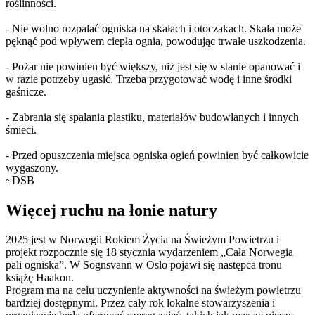
roślinności.
- Nie wolno rozpalać ogniska na skałach i otoczakach. Skała może
pęknąć pod wpływem ciepła ognia, powodując trwałe uszkodzenia.
- Pożar nie powinien być większy, niż jest się w stanie opanować i
w razie potrzeby ugasić. Trzeba przygotować wodę i inne środki
gaśnicze.
- Zabrania się spalania plastiku, materiałów budowlanych i innych
śmieci.
- Przed opuszczenia miejsca ogniska ogień powinien być całkowicie
wygaszony.
~DSB
Więcej ruchu na łonie natury
2025 jest w Norwegii Rokiem Życia na Świeżym Powietrzu i
projekt rozpocznie się 18 stycznia wydarzeniem „Cała Norwegia
pali ogniska”. W Sognsvann w Oslo pojawi się następca tronu
książę Haakon.
Program ma na celu uczynienie aktywności na świeżym powietrzu
bardziej dostępnymi. Przez cały rok lokalne stowarzyszenia i