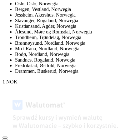
Oslo,
Oslo, Norwegia
Bergen,
Vestland, Norwegia
Jessheim,
Akershus, Norwegia
Stavanger,
Rogaland, Norwegia
Kristiansand,
Agder, Norwegia
Ålesund,
Møre og Romsdal, Norwegia
Trondheim,
Trøndelag, Norwegia
Brønnøysund,
Nordland, Norwegia
Mo i Rana,
Nordland, Norwegia
Bodø,
Nordland, Norwegia
Sandnes,
Rogaland, Norwegia
Fredrikstad,
Østfold, Norwegia
Drammen,
Buskerud, Norwegia
1 NOK