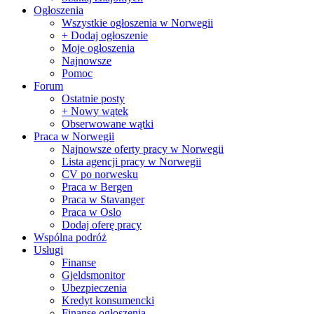
Ogłoszenia
Wszystkie ogłoszenia w Norwegii
+ Dodaj ogłoszenie
Moje ogłoszenia
Najnowsze
Pomoc
Forum
Ostatnie posty
+ Nowy wątek
Obserwowane wątki
Praca w Norwegii
Najnowsze oferty pracy w Norwegii
Lista agencji pracy w Norwegii
CV po norwesku
Praca w Bergen
Praca w Stavanger
Praca w Oslo
Dodaj oferę pracy
Wspólna podróż
Usługi
Finanse
Gjeldsmonitor
Ubezpieczenia
Kredyt konsumencki
Finanse ogłoszenia