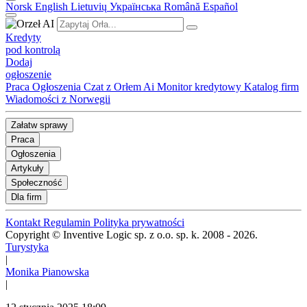
Norsk
English
Lietuvių
Українська
Română
Español
Kredyty
pod kontrolą
Dodaj
ogłoszenie
Praca
Ogłoszenia
Czat z Orłem Ai
Monitor kredytowy
Katalog firm
Wiadomości z Norwegii
Załatw sprawy
Praca
Ogłoszenia
Artykuły
Społeczność
Dla firm
Kontakt
Regulamin
Polityka prywatności
Copyright © Inventive Logic sp. z o.o. sp. k. 2008 - 2026.
Turystyka
|
Monika Pianowska
|