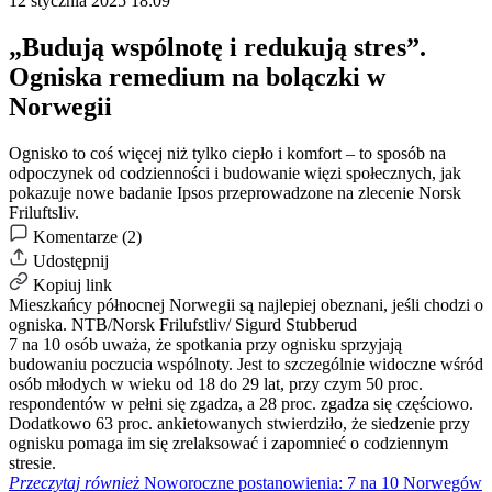
12 stycznia 2025 18:09
„Budują wspólnotę i redukują stres”.
Ogniska remedium na bolączki w
Norwegii
Ognisko to coś więcej niż tylko ciepło i komfort – to sposób na
odpoczynek od codzienności i budowanie więzi społecznych, jak
pokazuje nowe badanie Ipsos przeprowadzone na zlecenie Norsk
Friluftsliv.
Komentarze (2)
Udostępnij
Kopiuj link
Mieszkańcy północnej Norwegii są najlepiej obeznani, jeśli chodzi o
ogniska.
NTB/Norsk Frilufstliv/ Sigurd Stubberud
7 na 10 osób uważa, że ​​spotkania przy ognisku sprzyjają
budowaniu poczucia wspólnoty. Jest to szczególnie widoczne wśród
osób młodych w wieku od 18 do 29 lat, przy czym 50 proc.
respondentów w pełni się zgadza, a 28 proc. zgadza się częściowo.
Dodatkowo 63 proc. ankietowanych stwierdziło, że siedzenie przy
ognisku pomaga im się zrelaksować i zapomnieć o codziennym
stresie.
Przeczytaj również
Noworoczne postanowienia: 7 na 10 Norwegów