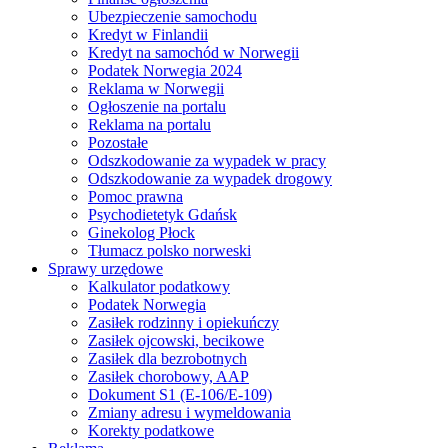
Ubezpieczenie samochodu
Kredyt w Finlandii
Kredyt na samochód w Norwegii
Podatek Norwegia 2024
Reklama w Norwegii
Ogłoszenie na portalu
Reklama na portalu
Pozostałe
Odszkodowanie za wypadek w pracy
Odszkodowanie za wypadek drogowy
Pomoc prawna
Psychodietetyk Gdańsk
Ginekolog Płock
Tłumacz polsko norweski
Sprawy urzędowe
Kalkulator podatkowy
Podatek Norwegia
Zasiłek rodzinny i opiekuńczy
Zasiłek ojcowski, becikowe
Zasiłek dla bezrobotnych
Zasiłek chorobowy, AAP
Dokument S1 (E-106/E-109)
Zmiany adresu i wymeldowania
Korekty podatkowe