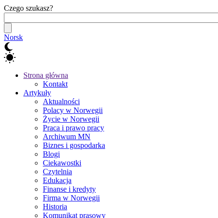
Czego szukasz?
Norsk
Strona główna
Kontakt
Artykuły
Aktualności
Polacy w Norwegii
Życie w Norwegii
Praca i prawo pracy
Archiwum MN
Biznes i gospodarka
Blogi
Ciekawostki
Czytelnia
Edukacja
Finanse i kredyty
Firma w Norwegii
Historia
Komunikat prasowy