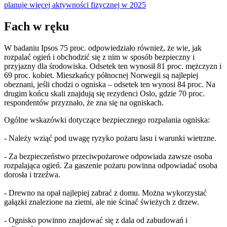
planuje więcej aktywności fizycznej w 2025
Fach w ręku
W badaniu Ipsos 75 proc. odpowiedziało również, że wie, jak
rozpalać ogień i obchodzić się z nim w sposób bezpieczny i
przyjazny dla środowiska. Odsetek ten wynosił 81 proc. mężczyzn i
69 proc. kobiet. Mieszkańcy północnej Norwegii są najlepiej
obeznani, jeśli chodzi o ogniska – odsetek ten wynosi 84 proc. Na
drugim końcu skali znajdują się rezydenci Oslo, gdzie 70 proc.
respondentów przyznało, że zna się na ogniskach.
Ogólne wskazówki dotyczące bezpiecznego rozpalania ogniska:
- Należy wziąć pod uwagę ryzyko pożaru lasu i warunki wietrzne.
- Za bezpieczeństwo przeciwpożarowe odpowiada zawsze osoba
rozpalająca ogień. Za gaszenie pożaru powinna odpowiadać osoba
dorosła i trzeźwa.
- Drewno na opał najlepiej zabrać z domu. Można wykorzystać
gałązki znalezione na ziemi, ale nie ścinać świeżych z drzew.
- Ognisko powinno znajdować się z dala od zabudowań i