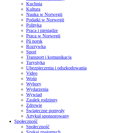
Kuchnia
Kultura
Nauka w Norwegii
Podatki w Norwegii
Polityka
Praca i pieniądze
Praca w Norwegii
På norsk
Rozrywka
Sport
Transport i komunikacja
Turystyka
Ubezpieczenia i odszkodowania
Video
Wośp
Wybory
Wydarzenia
Wywiad
Zasiłek rodzinny
Zdrowie
Świąteczne pomysły
Artykuł sponsorowany
Społeczność
Społeczność
Szukaj znajomych