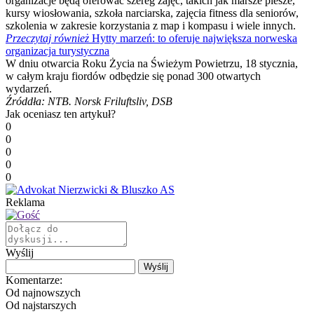
organizacje będą oferować szereg zajęć, takich jak marsze piesze,
kursy wiosłowania, szkoła narciarska, zajęcia fitness dla seniorów,
szkolenia w zakresie korzystania z map i kompasu i wiele innych.
Przeczytaj również
Hytty marzeń: to oferuje największa norweska
organizacja turystyczna
W dniu otwarcia Roku Życia na Świeżym Powietrzu, 18 stycznia,
w całym kraju fiordów odbędzie się ponad 300 otwartych
wydarzeń.
Źróddła: NTB. Norsk Friluftsliv, DSB
Jak oceniasz ten artykuł?
0
0
0
0
0
Reklama
Wyślij
Komentarze:
Od najnowszych
Od najstarszych