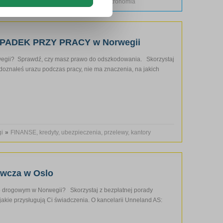
 Norwegia
•
Usługi
»
Polskie sklepy, Gastronomia
YPADEK PRZY PRACY w Norwegii
wegii? Sprawdź, czy masz prawo do odszkodowania. Skorzystaj
 doznałeś urazu podczas pracy, nie ma znaczenia, na jakich
gi
»
FINANSE, kredyty, ubezpieczenia, przelewy, kantory
awcza w Oslo
b drogowym w Norwegii? Skorzystaj z bezpłatnej porady
jakie przysługują Ci świadczenia. O kancelarii Unneland AS: