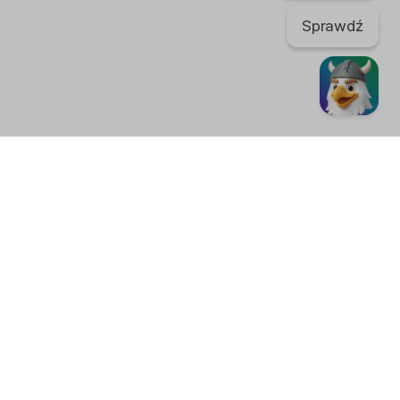
Sprawdź
TikTok
regulaminu. Portal nie ponosi odpowiedzialności za publikowane
nić swoje
ustawienia plików cookies