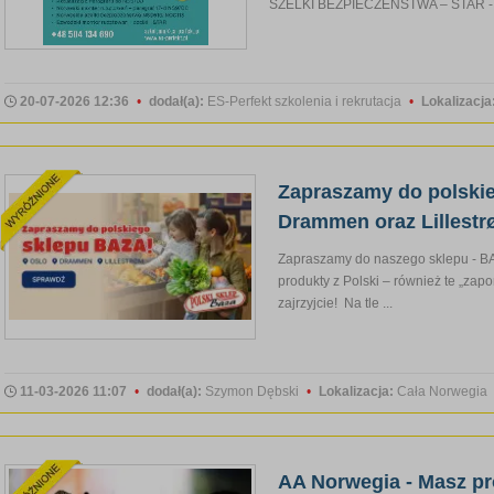
SZELKI BEZPIECZEŃSTWA – STAR -
20-07-2026 12:36
•
dodał(a):
ES-Perfekt szkolenia i rekrutacja
•
Lokalizacja
Zapraszamy do polskie
Drammen oraz Lillestr
Zapraszamy do naszego sklepu - BAZ
produkty z Polski – również te „zap
zajrzyjcie! Na tle ...
11-03-2026 11:07
•
dodał(a):
Szymon Dębski
•
Lokalizacja:
Cała Norwegia
AA Norwegia - Masz p