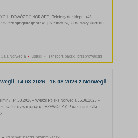
 I DOWÓZ DO NORWEGII Telefony do sklepu: +48
peed specjalizuje się w sprzedaży części do wszystkich aut.
:
Cała Norwegia
•
Usługi
»
Transport, paczki, przeprowadzki
wegii. 14.08.2026 . 16.08.2026 z Norwegii
ny: 14.08.2026 – wyjazd Polska Norwegia 16.08.2026 –
kursy: 2 razy w miesiącu PRZEWOZIMY: Paczki i przesyłki
 ...
i
»
Transport, paczki, przeprowadzki