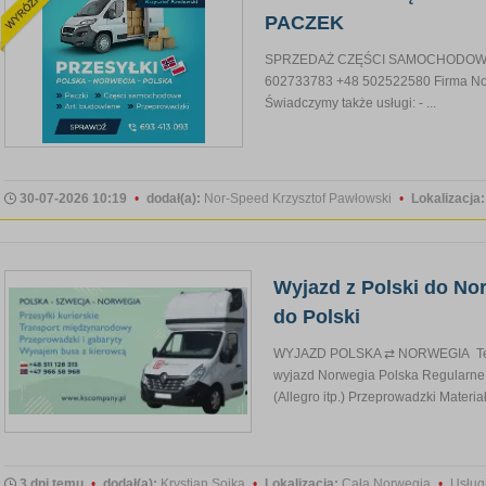
PACZEK
SPRZEDAŻ CZĘŚCI SAMOCHODOWYCH
602733783 +48 502522580 Firma Nor-S
Świadczymy także usługi: - ...
30-07-2026 10:19
•
dodał(a):
Nor-Speed Krzysztof Pawłowski
•
Lokalizacja
Wyjazd z Polski do Nor
do Polski
WYJAZD POLSKA ⇄ NORWEGIA Termi
wyjazd Norwegia Polska Regularne 
(Allegro itp.) Przeprowadzki Materiały
3 dni temu
•
dodał(a):
Krystian Sojka
•
Lokalizacja:
Cała Norwegia
•
Usług