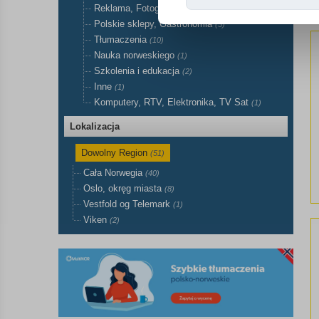
Reklama, Fotografia, Wideofilmowanie
(2)
Polskie sklepy, Gastronomia
(3)
Tłumaczenia
(10)
Nauka norweskiego
(1)
Szkolenia i edukacja
(2)
Inne
(1)
Komputery, RTV, Elektronika, TV Sat
(1)
Lokalizacja
Dowolny Region
(51)
Cała Norwegia
(40)
Oslo, okręg miasta
(8)
Vestfold og Telemark
(1)
Viken
(2)