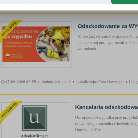
28-07-2026 08:56
•
dodał(a):
Polskie Warzywa i Owoce
•
Lokalizacja:
Cała
Odszkodowanie za W
Miałeś(aś) wypadek w pracy w Nor
z bezpłatnej porady prawnika Jeśli
warunkach ...
17-06-2026 09:55
•
dodał(a):
Kasia K
•
Lokalizacja:
Cała Norwegia
•
Usłu
Kancelaria odszkodow
Ucierpiałeś w wypadku przy pracy lu
norweskiego prawnika i dowiedz się, 
Unneland AS to ...