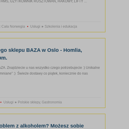
 HMS, UŻYTKOWNIK RUSZTOWAŃ, HAKOWY, LIFTY ...
:
Cała Norwegia
•
Usługi
»
Szkolenia i edukacja
go sklepu BAZA w Oslo - Homlia,
øm.
A. Znajdziecie u nas wszystko czego potrzebujecie :) Unikalne
omniane” :) Świeże dostawy co piątek, koniecznie do nas
•
Usługi
»
Polskie sklepy, Gastronomia
roblem z alkoholem? Możesz sobie