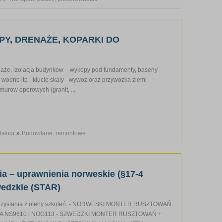
PY, DRENAŻE, KOPARKI DO
aże, izolacja budynkow -wykopy pod fundamenty, baseny -
-wodne itp -klucie skaly -wywoz oraz przywozka ziemi -
murow oporowych (granit, ...
sługi
»
Budowlane, remontowe
ia – uprawnienia norweskie (§17-4
wedzkie (STAR)
rzystania z oferty szkoleń: - NORWESKI MONTER RUSZTOWAŃ
A NS9610 i NOG113 - SZWEDZKI MONTER RUSZTOWAŃ +