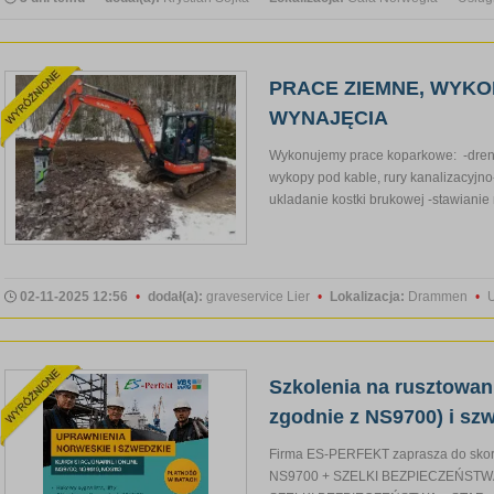
PRACE ZIEMNE, WYKO
WYNAJĘCIA
Wykonujemy prace koparkowe: -dren
wykopy pod kable, rury kanalizacyjno
ukladanie kostki brukowej -stawianie 
02-11-2025 12:56
•
dodał(a):
graveservice Lier
•
Lokalizacja:
Drammen
•
U
Szkolenia na rusztowan
zgodnie z NS9700) i sz
Firma ES-PERFEKT zaprasza do sko
NS9700 + SZELKI BEZPIECZEŃSTW