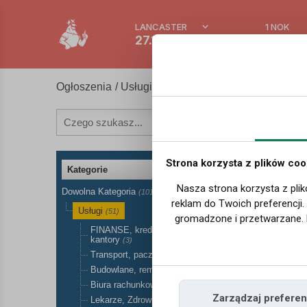
LANCASTER
1 NOK
27.1 °C
0.386 
Ogłoszenia
/
Usługi w Norwegii
Strona korzysta z plików coo
Kategorie
Nasza strona korzysta z plik
Dowolna Kategoria
(101)
reklam do Twoich preferencji
Usługi
(51)
gromadzone i przetwarzane. 
FINANSE, kredyty, ubezpieczenia, przelewy,
kantory
(3)
Transport, paczki, przeprowadzki
(7)
Budowlane, remontowe
(6)
Biura rachunkowe, księgowość, prawnik
(10)
Zarządzaj preferen
Lekarze, Zdrowie, Medycyna
(5)