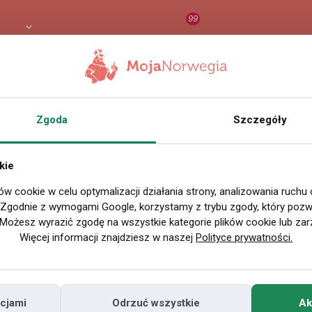
99
PLN
RAPORT
ORZEŁ AI
O
Zgoda
Szczegóły
SZUKAJ
Popularność:
największa
kie
Polskie Warzywa i Owoc
ów cookie w celu optymalizacji działania strony, analizowania ruchu
PAIA
. Zgodnie z wymogami Google, korzystamy z trybu zgody, który pozwa
Możesz wyrazić zgodę na wszystkie kategorie plików cookie lub zar
Tęsknisz za smakiem prawdziwego po
Więcej informacji znajdziesz w naszej
Polityce prywatności.
smakują tak, jak powinny? PAIA – P
starannie wyselekcjonowanych ...
cjami
Odrzuć wszystkie
Ak