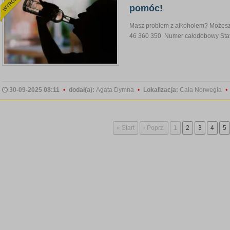
pomóc!
Masz problem z alkoholem? Możesz 
46 360 350 Numer całodobowy Stav
30-09-2025 08:11
•
dodał(a):
Agata Dymna
•
Lokalizacja:
Cała Norwegia
•
«
Start
‹
Poprz.
1
2
3
4
5