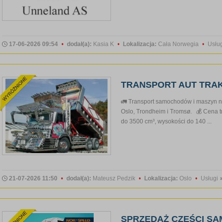
17-06-2026 09:54
•
dodał(a):
Kasia K
•
Lokalizacja:
Cała Norwegia
•
Usłu
TRANSPORT AUT TRAKT
🚛 Transport samochodów i maszyn 
Oslo, Trondheim i Tromsø. 💰 Cena 
do 3500 cm³, wysokości do 140 ...
21-07-2026 11:50
•
dodał(a):
Mateusz Pedzik
•
Lokalizacja:
Oslo
•
Usługi
SPRZEDAŻ CZĘŚCI S