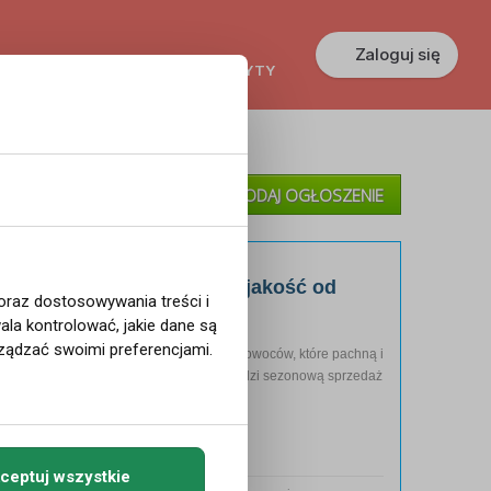
Zaloguj się
KREDYTY
GŁOSZENIA
PRACA
»
Moje Ogłoszenia
DODAJ OGŁOSZENIE
»
Pomoc
e w Norwegii - świeżość i jakość od
 oraz dostosowywania treści i
la kontrolować, jakie dane są
ządzać swoimi preferencjami.
lskiego pomidora 🍅, świeżych warzyw i owoców, które pachną i
olskie Warzywa i Owoce w Norwegii prowadzi sezonową sprzedaż
ceptuj wszystkie