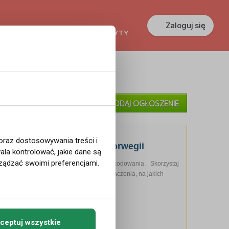
Zaloguj się
KREDYTY
GŁOSZENIA
PRACA
»
Moje Ogłoszenia
DODAJ OGŁOSZENIE
»
Pomoc
 oraz dostosowywania treści i
YPADEK PRZY PRACY w Norwegii
la kontrolować, jakie dane są
ządzać swoimi preferencjami.
wegii? Sprawdź, czy masz prawo do odszkodowania. Skorzystaj
 doznałeś urazu podczas pracy, nie ma znaczenia, na jakich
ceptuj wszystkie