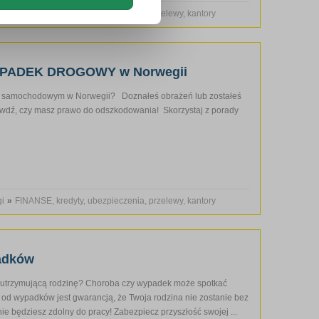
gi
»
FINANSE, kredyty, ubezpieczenia, przelewy, kantory
YPADEK DROGOWY w Norwegii
 samochodowym w Norwegii? Doznałeś obrażeń lub zostałeś
wdź, czy masz prawo do odszkodowania! Skorzystaj z porady
gi
»
FINANSE, kredyty, ubezpieczenia, przelewy, kantory
adków
ą utrzymującą rodzinę? Choroba czy wypadek może spotkać
od wypadków jest gwarancją, że Twoja rodzina nie zostanie bez
ie będziesz zdolny do pracy! Zabezpiecz przyszłość swojej ...