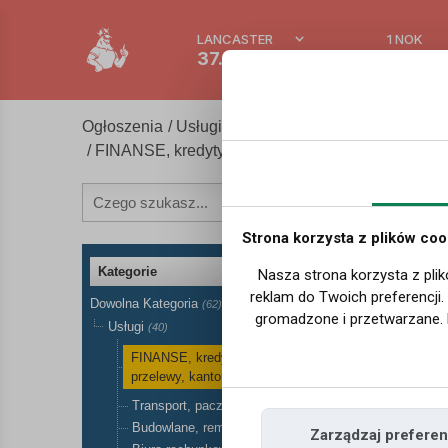
LANCASTER
1 NOK
37.3 °C
0.389
Ogłoszenia
/
Usługi
/
FINANSE, kredyty, ubezpieczenia, przelewy, kan
Strona korzysta z plików coo
Kategorie
Nasza strona korzysta z plik
reklam do Twoich preferencji
Dowolna Kategoria
(62)
gromadzone i przetwarzane. 
Usługi
(40)
FINANSE, kredyty, ubezpieczenia,
przelewy, kantory
(3)
Transport, paczki, przeprowadzki
(4)
Budowlane, remontowe
(3)
Zarządzaj preferen