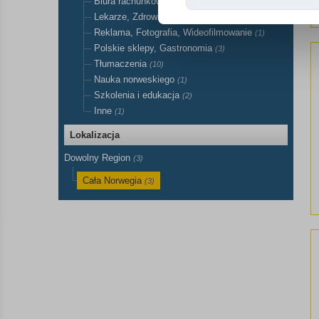
Biura rachunkowe, księgowość, prawnik
(10)
Lekarze, Zdrowie, Medycyna
(2)
Reklama, Fotografia, Wideofilmowanie
(1)
Polskie sklepy, Gastronomia
(3)
Tłumaczenia
(10)
Nauka norweskiego
(1)
Szkolenia i edukacja
(2)
Inne
(1)
Lokalizacja
Dowolny Region
(3)
Cała Norwegia
(3)