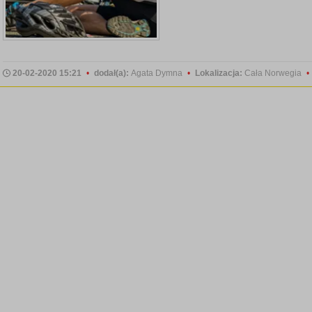
20-02-2020 15:21
•
dodał(a):
Agata Dymna
•
Lokalizacja:
Cała Norwegia
•