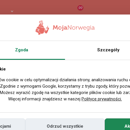
99
8 PLN
RAPORT
ORZEŁ AI
O
tory w Cała Norwegia
Zgoda
Szczegóły
SZUKAJ
Sortowanie losowe
kie
ów cookie w celu optymalizacji działania strony, analizowania ruchu
Odszkodowanie za W
. Zgodnie z wymogami Google, korzystamy z trybu zgody, który pozwa
Możesz wyrazić zgodę na wszystkie kategorie plików cookie lub zar
Miałeś(aś) wypadek w pracy w Nor
Więcej informacji znajdziesz w naszej
Polityce prywatności.
z bezpłatnej porady prawnika Jeśli
warunkach ...
cjami
Odrzuć wszystkie
Ak