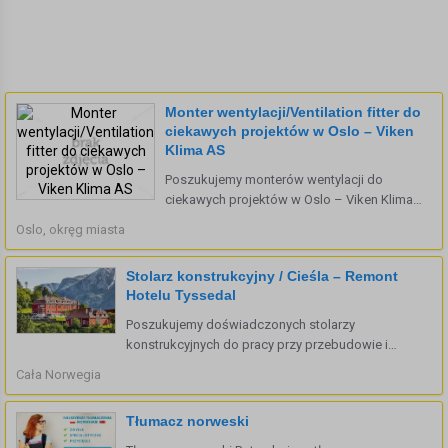
Monter wentylacji/Ventilation fitter do
ciekawych projektów w Oslo – Viken
Klima AS
Poszukujemy monterów wentylacji do
ciekawych projektów w Oslo – Viken Klima
AS Viken Klima AS dynamicznie się rozwija i
Oslo, okręg miasta
obecnie poszukuje doświadczonych oraz
zmotywowanych monterów instalacji
Stolarz konstrukcyjny / Cieśla – Remont
wentylacyjnych, którzy dołączą do ...
Hotelu Tyssedal
Poszukujemy doświadczonych stolarzy
konstrukcyjnych do pracy przy przebudowie i
remoncie hotelu w Tyssedal. Zakres obowiązków: -
Cała Norwegia
wykonywanie przeróbek konstrukcji drewnianych -
budowa ścian działowych i nośnych w technologii
Tłumacz norweski
drewnianej - ...