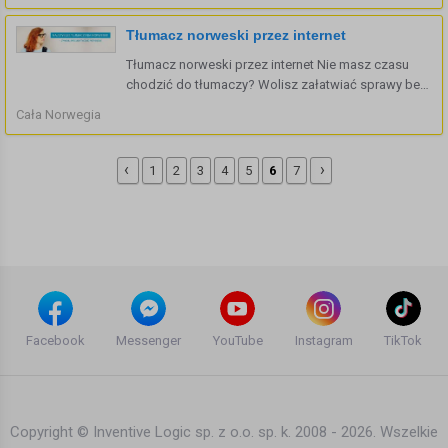
wycenę już w 3 minuty! Mimo tego, ...
Tłumacz norweski przez internet
Tłumacz norweski przez internet Nie masz czasu
chodzić do tłumaczy? Wolisz załatwiać sprawy bez
wychodzenia z domu? Możemy Ci pomóc!
Cała Norwegia
Oferujemy tłumaczenia z/na język norweski tekstów
standardowych, specjalistycznych oraz przysięgłych
przez internet. Ze względu na wieloletnie
‹
›
1
2
3
4
5
6
7
doświadczenie ...
Facebook
Messenger
YouTube
Instagram
TikTok
Copyright © Inventive Logic sp. z o.o. sp. k. 2008 - 2026. Wszelkie