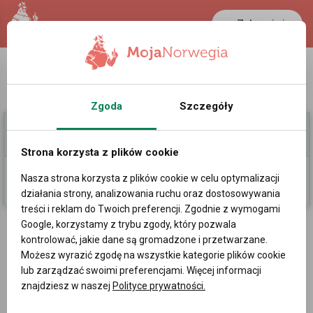
Zaloguj się
LANCASTER
1 NOK
28 °C
0.3889 PLN
Zgoda
Szczegóły
Moje Ogłoszenia
Pomoc
Strona korzysta z plików cookie
Nasza strona korzysta z plików cookie w celu optymalizacji
Dodaj
działania strony, analizowania ruchu oraz dostosowywania
treści i reklam do Twoich preferencji. Zgodnie z wymogami
Ogłoszenia w Norwegii
Google, korzystamy z trybu zgody, który pozwala
kontrolować, jakie dane są gromadzone i przetwarzane.
Możesz wyrazić zgodę na wszystkie kategorie plików cookie
Wybierz kategorię
lub zarządzać swoimi preferencjami. Więcej informacji
znajdziesz w naszej
Polityce prywatności.