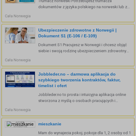
Tłumacz norweski Potrzebujesz tłumacza
dokumentów z języka polskiego na norweski lub z
norweskiego na polski? Przetłumaczymy Twoje
Cała Norwegia
dokumenty szybko, rzetelnie i wygodnie. Wszystko
załatwisz bez wychodzenia z domu. Co możesz
Ubezpieczenie zdrowotne z Norwegii |
przetłumaczyć? ...
Dokument S1 (E-106 / E-109)
Dokument S1 Pracujesz w Norwegii i chcesz objąć
siebie i swoją rodzinę ubezpieczeniem zdrowotnym
w Polsce? Dokument S1 upoważnia osobę
Cała Norwegia
pracującą w Norwegii oraz jej rodzinę w Polsce do
bezpłatnego leczenia w kraju ...
Jobbleder.no – darmowa aplikacja do
szybkiego tworzenia kontraktów, faktur,
timelist i ofert
Jobbleder.no to prosta i intuicyjna aplikacja online
stworzona z myślą o osobach pracujących i
prowadzących działalność w Norwegii. Pomaga
Cała Norwegia
szybko przygotować profesjonalne dokumenty i
utrzymać porządek w rozliczeniach. W kilka minut
mieszkanie
przygotujesz: ...
Mam do wynajecia pokoj; pokoje dla 1, 2 osoby od 1