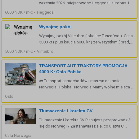
wrzesnia 2026 miejscowosc Heggedal autobus 150
m pociag 15 min spacerkiem okolica spokojna
6000 NOK / m-c
•
Heggedal
osoba lub osoby bez nalogow pracujace cena
1os.6000 kr plus prad 2 os.4000 kr plus prad
Wynajmę pokój
depozyt.12000 kr ...
Wynajmę pokój Vinetrbro ( okolice Tusenfryd ). Cena
5000 kr ( plus kaucja 5000 kr ) ze wszystkim ( prąd,
internet ). Kontakt tel. 96846547
5000 NOK / m-c
•
Vinterbro
TRANSPORT AUT TRAKTORY PROMOCJA
4000 Kr Oslo Polska
🚛 Transport samochodów i maszyn na trasie
Norwegia–Polska–Norwegia Mamy wolne miejsca z
Oslo, Trondheim i Tromsø. 💰 Cena transportu Cena
Oslo
od 4000 NOK dotyczy samochodu: o pojemności do
3500 cm³, wysokości do 140 ...
Tłumaczenie i korekta CV
Tłumaczenie i korekta CV Planujesz przeprowadzić
się do Norwegii? Zastanawiasz się, co ułatwi Ci
znalezienie pracy? Zacznij od przygotowania CV.
Cała Norwegia
Przetłumaczymy i skorygujemy je dla Ciebie! Uzyskaj