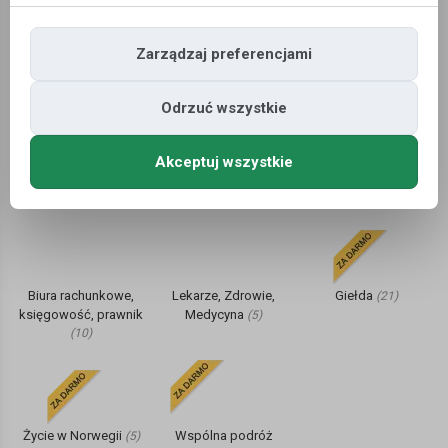
Usługi
Praca
Motoryzacja
(51)
(17)
(6)
Zarządzaj preferencjami
Odrzuć wszystkie
Dom i mieszkanie
Transport, paczki,
FINANSE, kredyty,
(9)
Akceptuj wszystkie
przeprowadzki
ubezpieczenia,
(7)
przelewy, kantory
(3)
Biura rachunkowe,
Lekarze, Zdrowie,
Giełda
(21)
księgowość, prawnik
Medycyna
(5)
(10)
Życie w Norwegii
Wspólna podróż
(5)