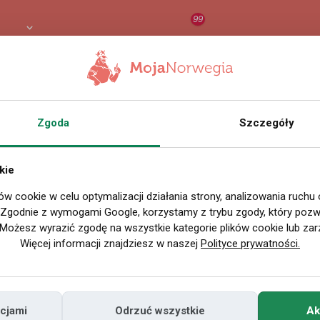
99
8 PLN
RAPORT
ORZEŁ AI
O
Zgoda
Szczegóły
SZUKAJ
kie
Wybierz re
ów cookie w celu optymalizacji działania strony, analizowania ruchu
. Zgodnie z wymogami Google, korzystamy z trybu zgody, który pozwa
Możesz wyrazić zgodę na wszystkie kategorie plików cookie lub zar
Więcej informacji znajdziesz w naszej
Polityce prywatności.
Motoryzacja
Dom i mieszkanie
(6)
(7)
cjami
Odrzuć wszystkie
Ak