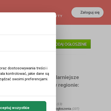
Zaloguj się
KREDYTY
GŁOSZENIA
PRACA
»
Moje Ogłoszenia
DODAJ OGŁOSZENIE
»
Pomoc
gion
 oraz dostosowywania treści i
la kontrolować, jakie dane są
Najpopularniejsze
ządzać swoimi preferencjami.
miasta w regionie:
Oslo
(13)
•
Cały region
(13)
ceptuj wszystkie
•
Wszystkie ogłoszenia
(107)