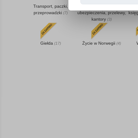
Transport, paczki,
FINANSE, kredyty,
B
przeprowadzki
ubezpieczenia, przelewy,
księ
(7)
kantory
(3)
Giełda
Życie w Norwegii
(17)
(4)