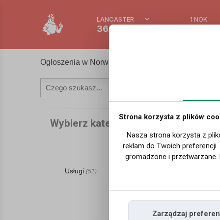
LANCASTER
1 NOK
36.5 °C
0.389
Ogłoszenia w Norwegii
Strona korzysta z plików coo
Wybierz kategorię
Nasza strona korzysta z plik
reklam do Twoich preferencji
gromadzone i przetwarzane. 
Usługi
Praca
(51)
(23)
Zarządzaj preferen