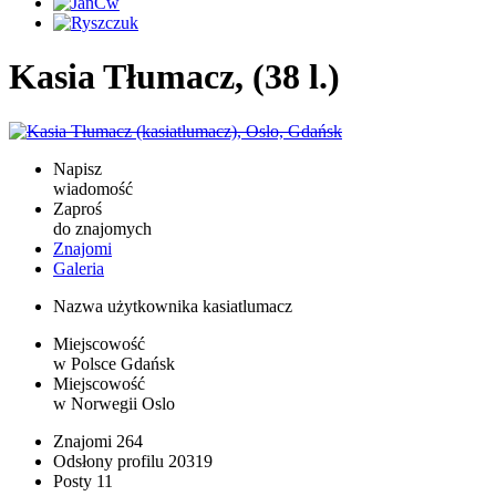
Kasia Tłumacz, (38 l.)
Napisz
wiadomość
Zaproś
do znajomych
Znajomi
Galeria
Nazwa użytkownika
kasiatlumacz
Miejscowość
w Polsce
Gdańsk
Miejscowość
w Norwegii
Oslo
Znajomi
264
Odsłony profilu
20319
Posty
11