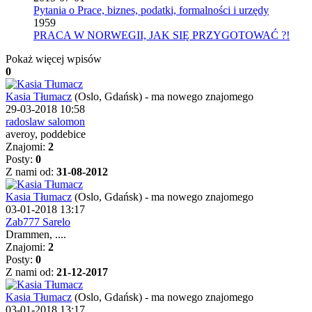
Pytania o Prace, biznes, podatki, formalności i urzędy
1959
PRACA W NORWEGII, JAK SIĘ PRZYGOTOWAĆ ?!
Pokaż więcej wpisów
0
Kasia Tłumacz
(Oslo, Gdańsk)
-
ma nowego znajomego
29-03-2018 10:58
radoslaw salomon
averoy, poddebice
Znajomi:
2
Posty:
0
Z nami od:
31-08-2012
Kasia Tłumacz
(Oslo, Gdańsk)
-
ma nowego znajomego
03-01-2018 13:17
Zab777 Sarelo
Drammen, ....
Znajomi:
2
Posty:
0
Z nami od:
21-12-2017
Kasia Tłumacz
(Oslo, Gdańsk)
-
ma nowego znajomego
03-01-2018 13:17