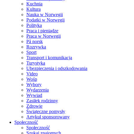
Kuchnia
Kultura
Nauka w Norwegii
Podatki w Norwegii
Polityka
Praca i pieniądze
Praca w Norwegii
På norsk
Rozrywka
Sport
Transport i komunikacja
Turystyka
Ubezpieczenia i odszkodowania
Video
Wośp
Wybory
Wydarzenia
Wywiad
Zasiłek rodzinny
Zdrowie
Świąteczne pomysły
Artykuł sponsorowany
Społeczność
Społeczność
Szukaj znajomych