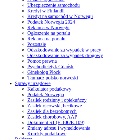
Ubezpieczenie samochodu
Kredyt w Finlandii
Kredyt na samochód w Norwegii
Podatek Norwegia 2024
Reklama w Norwegii
Ogłoszenie na portalu
Reklama na portalu
Pozostałe
Odszkodowanie za wypadek w pracy
Odszkodowanie za wypadek drogowy
Pomoc prawna
Psychodietetyk Gdańsk
Ginekolog Płock
Tłumacz polsko norweski
Sprawy urzędowe
Kalkulator podatkowy
Podatek Norwegia
Zasiłek rodzinny i opiekuńczy
Zasiłek ojcowski, becikowe
Zasiłek dla bezrobotnych
Zasiłek chorobowy, AAP
Dokument S1 (E-106/E-109)
Zmiany adresu i wymeldowania
Korekty podatkowe