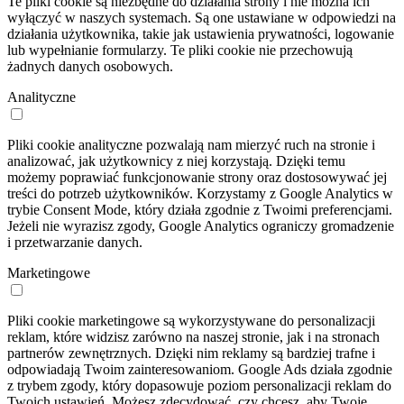
Te pliki cookie są niezbędne do działania strony i nie można ich
wyłączyć w naszych systemach. Są one ustawiane w odpowiedzi na
działania użytkownika, takie jak ustawienia prywatności, logowanie
lub wypełnianie formularzy. Te pliki cookie nie przechowują
żadnych danych osobowych.
Analityczne
Pliki cookie analityczne pozwalają nam mierzyć ruch na stronie i
analizować, jak użytkownicy z niej korzystają. Dzięki temu
możemy poprawiać funkcjonowanie strony oraz dostosowywać jej
treści do potrzeb użytkowników. Korzystamy z Google Analytics w
trybie Consent Mode, który działa zgodnie z Twoimi preferencjami.
Jeżeli nie wyrazisz zgody, Google Analytics ograniczy gromadzenie
i przetwarzanie danych.
Marketingowe
Pliki cookie marketingowe są wykorzystywane do personalizacji
reklam, które widzisz zarówno na naszej stronie, jak i na stronach
partnerów zewnętrznych. Dzięki nim reklamy są bardziej trafne i
odpowiadają Twoim zainteresowaniom. Google Ads działa zgodnie
z trybem zgody, który dopasowuje poziom personalizacji reklam do
Twoich ustawień. Możesz zdecydować, czy chcesz, aby Twoje