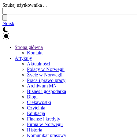
Szukaj użytkownika ...
Norsk
Strona główna
Kontakt
Artykuły
Aktualności
Polacy w Norwegii
Życie w Norwegii
Praca i prawo pracy
Archiwum MN
Biznes i gospodarka
Blogi
Ciekawostki
Czytelnia
Edukacja
Finanse i kredyty
Firma w Norwegii
Historia
Komunikat prasowy