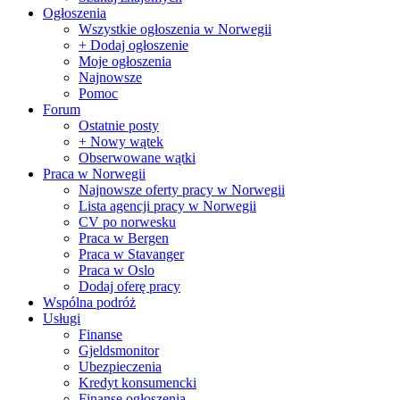
Ogłoszenia
Wszystkie ogłoszenia w Norwegii
+ Dodaj ogłoszenie
Moje ogłoszenia
Najnowsze
Pomoc
Forum
Ostatnie posty
+ Nowy wątek
Obserwowane wątki
Praca w Norwegii
Najnowsze oferty pracy w Norwegii
Lista agencji pracy w Norwegii
CV po norwesku
Praca w Bergen
Praca w Stavanger
Praca w Oslo
Dodaj oferę pracy
Wspólna podróż
Usługi
Finanse
Gjeldsmonitor
Ubezpieczenia
Kredyt konsumencki
Finanse ogłoszenia