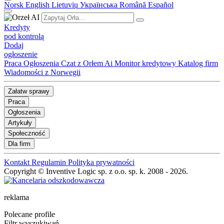
Norsk
English
Lietuvių
Українська
Română
Español
Kredyty
pod kontrolą
Dodaj
ogłoszenie
Praca
Ogłoszenia
Czat z Orłem Ai
Monitor kredytowy
Katalog firm
Wiadomości z Norwegii
Załatw sprawy
Praca
Ogłoszenia
Artykuły
Społeczność
Dla firm
Kontakt
Regulamin
Polityka prywatności
Copyright © Inventive Logic sp. z o.o. sp. k. 2008 - 2026.
reklama
Polecane profile
Filtr wyszukiwań