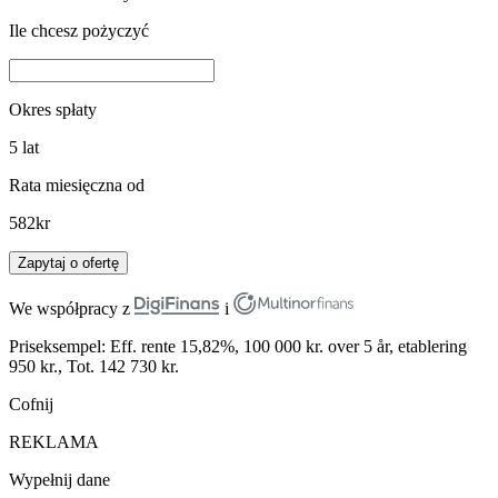
Ile chcesz pożyczyć
Okres spłaty
5
lat
Rata miesięczna od
582
kr
Zapytaj o ofertę
We współpracy z
i
Priseksempel: Eff. rente 15,82%, 100 000 kr. over 5 år, etablering
950 kr., Tot. 142 730 kr.
Cofnij
REKLAMA
Wypełnij dane