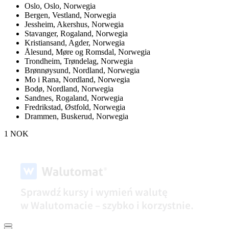
Oslo,
Oslo, Norwegia
Bergen,
Vestland, Norwegia
Jessheim,
Akershus, Norwegia
Stavanger,
Rogaland, Norwegia
Kristiansand,
Agder, Norwegia
Ålesund,
Møre og Romsdal, Norwegia
Trondheim,
Trøndelag, Norwegia
Brønnøysund,
Nordland, Norwegia
Mo i Rana,
Nordland, Norwegia
Bodø,
Nordland, Norwegia
Sandnes,
Rogaland, Norwegia
Fredrikstad,
Østfold, Norwegia
Drammen,
Buskerud, Norwegia
1 NOK