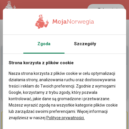
Zaloguj się
LANCASTER
1 NOK
22.7 °C
0.39 PLN
Zgoda
Szczegóły
Moje Ogłoszenia
Pomoc
Strona korzysta z plików cookie
Nasza strona korzysta z plików cookie w celu optymalizacji
Dodaj
działania strony, analizowania ruchu oraz dostosowywania
treści i reklam do Twoich preferencji. Zgodnie z wymogami
Kategorie
Sortowanie losowe
Google, korzystamy z trybu zgody, który pozwala
kontrolować, jakie dane są gromadzone i przetwarzane.
Możesz wyrazić zgodę na wszystkie kategorie plików cookie
Ogłoszenia w Bergen
lub zarządzać swoimi preferencjami. Więcej informacji
CIEŚLA KONSTRUKCYJNY BERGEN
znajdziesz w naszej
Polityce prywatności.
FIRMA WORKSHOP – oddzial w Bergen poszukuje