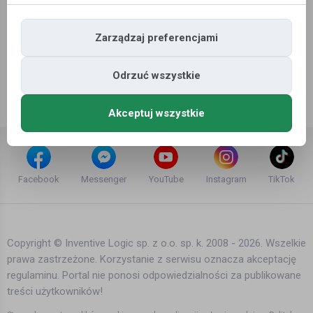
Zarządzaj preferencjami
Odrzuć wszystkie
Akceptuj wszystkie
Facebook
Messenger
YouTube
Instagram
TikTok
Copyright © Inventive Logic sp. z o.o. sp. k. 2008 - 2026. Wszelkie
prawa zastrzeżone. Korzystanie z serwisu oznacza akceptację
regulaminu. Portal nie ponosi odpowiedzialności za publikowane
treści użytkowników!