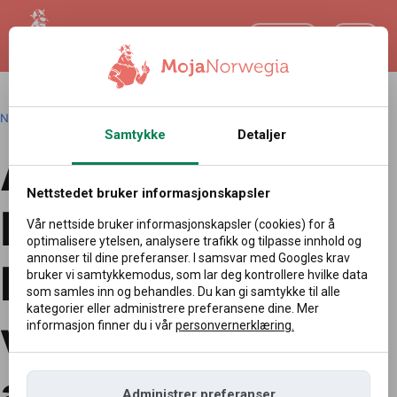
NO
Norsk
|
Redakcja
|
13.04.2026 19:01
Samtykke
Detaljer
Arbeidstakere i
Nettstedet bruker informasjonskapsler
Norge får
Vår nettside bruker informasjonskapsler (cookies) for å
optimalisere ytelsen, analysere trafikk og tilpasse innhold og
annonser til dine preferanser. I samsvar med Googles krav
lønnsøkning. Vi
bruker vi samtykkemodus, som lar deg kontrollere hvilke data
som samles inn og behandles. Du kan gi samtykke til alle
kategorier eller administrere preferansene dine. Mer
vet hva
informasjon finner du i vår
personvernerklæring.
arbeidsgiverne
Administrer preferanser