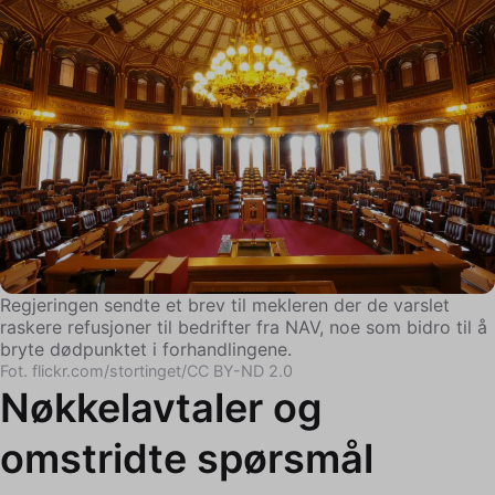
Regjeringen sendte et brev til mekleren der de varslet
raskere refusjoner til bedrifter fra NAV, noe som bidro til å
bryte dødpunktet i forhandlingene.
Fot. flickr.com/stortinget/CC BY-ND 2.0
Nøkkelavtaler og
omstridte spørsmål