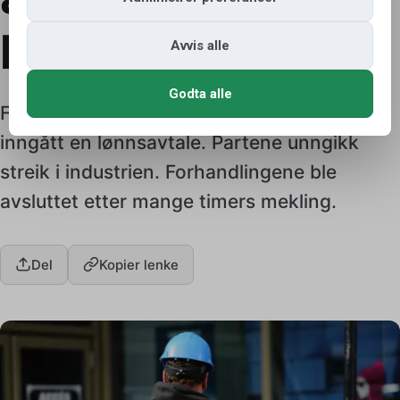
har gått med på
Avvis alle
Godta alle
Fellesforbundet og Norsk Industri har
inngått en lønnsavtale. Partene unngikk
streik i industrien. Forhandlingene ble
avsluttet etter mange timers mekling.
Del
Kopier lenke