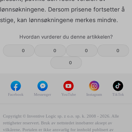
lønnsøkningene. Dersom prisene fortsetter å
stige, kan lønnsøkningene merkes mindre.
Hvordan vurderer du denne artikkelen?
0
0
0
0
0
Facebook
Messenger
YouTube
Instagram
TikTok
Copyright © Inventive Logic sp. z o.o. sp. k. 2008 - 2026. Alle
rettigheter reservert. Bruk av nettstedet innebærer aksept av
vilkårene. Portalen er ikke ansvarlig for innhold publisert av