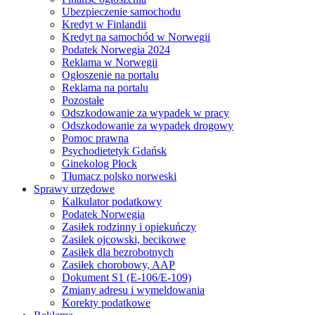
Ubezpieczenie samochodu
Kredyt w Finlandii
Kredyt na samochód w Norwegii
Podatek Norwegia 2024
Reklama w Norwegii
Ogłoszenie na portalu
Reklama na portalu
Pozostałe
Odszkodowanie za wypadek w pracy
Odszkodowanie za wypadek drogowy
Pomoc prawna
Psychodietetyk Gdańsk
Ginekolog Płock
Tłumacz polsko norweski
Sprawy urzędowe
Kalkulator podatkowy
Podatek Norwegia
Zasiłek rodzinny i opiekuńczy
Zasiłek ojcowski, becikowe
Zasiłek dla bezrobotnych
Zasiłek chorobowy, AAP
Dokument S1 (E-106/E-109)
Zmiany adresu i wymeldowania
Korekty podatkowe