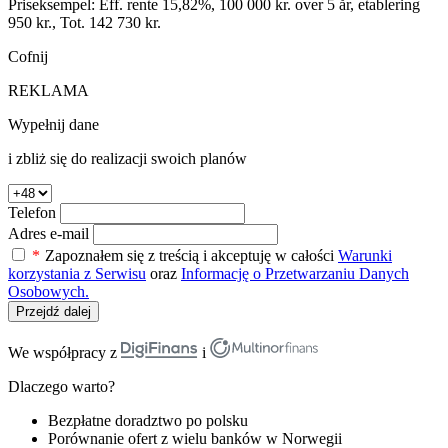
Priseksempel: Eff. rente 15,82%, 100 000 kr. over 5 år, etablering
950 kr., Tot. 142 730 kr.
Cofnij
REKLAMA
Wypełnij dane
i zbliż się do realizacji swoich planów
Telefon
Adres e-mail
*
Zapoznałem się z treścią i akceptuję w całości
Warunki
korzystania z Serwisu
oraz
Informację o Przetwarzaniu Danych
Osobowych.
Przejdź dalej
We współpracy z
i
Dlaczego warto?
Bezpłatne doradztwo po polsku
Porównanie ofert z wielu banków w Norwegii