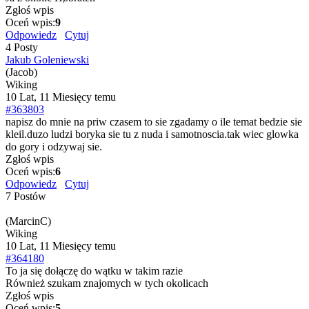
Zgłoś wpis
Oceń wpis:
9
Odpowiedz
Cytuj
4 Posty
Jakub Goleniewski
(Jacob)
Wiking
10 Lat, 11 Miesięcy temu
#363803
napisz do mnie na priw czasem to sie zgadamy o ile temat bedzie sie
kleil.duzo ludzi boryka sie tu z nuda i samotnoscia.tak wiec glowka
do gory i odzywaj sie.
Zgłoś wpis
Oceń wpis:
6
Odpowiedz
Cytuj
7 Postów
(MarcinC)
Wiking
10 Lat, 11 Miesięcy temu
#364180
To ja się dołączę do wątku w takim razie
Również szukam znajomych w tych okolicach
Zgłoś wpis
Oceń wpis:
5