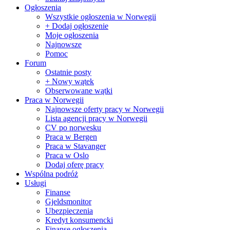
Ogłoszenia
Wszystkie ogłoszenia w Norwegii
+ Dodaj ogłoszenie
Moje ogłoszenia
Najnowsze
Pomoc
Forum
Ostatnie posty
+ Nowy wątek
Obserwowane wątki
Praca w Norwegii
Najnowsze oferty pracy w Norwegii
Lista agencji pracy w Norwegii
CV po norwesku
Praca w Bergen
Praca w Stavanger
Praca w Oslo
Dodaj oferę pracy
Wspólna podróż
Usługi
Finanse
Gjeldsmonitor
Ubezpieczenia
Kredyt konsumencki
Finanse ogłoszenia