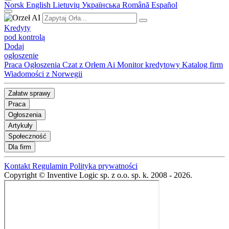
Norsk
English
Lietuvių
Українська
Română
Español
Kredyty
pod kontrolą
Dodaj
ogłoszenie
Praca
Ogłoszenia
Czat z Orłem Ai
Monitor kredytowy
Katalog firm
Wiadomości z Norwegii
Załatw sprawy
Praca
Ogłoszenia
Artykuły
Społeczność
Dla firm
Kontakt
Regulamin
Polityka prywatności
Copyright © Inventive Logic sp. z o.o. sp. k. 2008 - 2026.