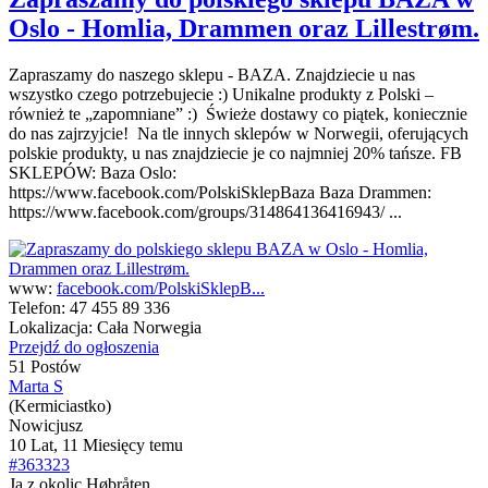
Oslo - Homlia, Drammen oraz Lillestrøm.
Zapraszamy do naszego sklepu - BAZA. Znajdziecie u nas
wszystko czego potrzebujecie :) Unikalne produkty z Polski –
również te „zapomniane” :) Świeże dostawy co piątek, koniecznie
do nas zajrzyjcie! Na tle innych sklepów w Norwegii, oferujących
polskie produkty, u nas znajdziecie je co najmniej 20% tańsze. FB
SKLEPÓW: Baza Oslo:
https://www.facebook.com/PolskiSklepBaza Baza Drammen:
https://www.facebook.com/groups/314864136416943/ ...
www:
facebook.com/PolskiSklepB...
Telefon:
47 455 89 336
Lokalizacja:
Cała Norwegia
Przejdź do ogłoszenia
51 Postów
Marta S
(Kermiciastko)
Nowicjusz
10 Lat, 11 Miesięcy temu
#363323
Ja z okolic Høbråten