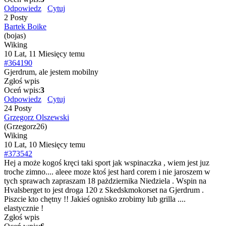
Odpowiedz
Cytuj
2 Posty
Bartek Boike
(bojas)
Wiking
10 Lat, 11 Miesięcy temu
#364190
Gjerdrum, ale jestem mobilny
Zgłoś wpis
Oceń wpis:
3
Odpowiedz
Cytuj
24 Posty
Grzegorz Olszewski
(Grzegorz26)
Wiking
10 Lat, 10 Miesięcy temu
#373542
Hej a może kogoś kręci taki sport jak wspinaczka , wiem jest juz
troche zimno.... aleee moze ktoś jest hard corem i nie jaroszem w
tych sprawach zapraszam 18 pażdziernika Niedziela . Wspin na
Hvalsberget to jest droga 120 z Skedskmokorset na Gjerdrum .
Piszcie kto chętny !! Jakieś ognisko zrobimy lub grilla ....
elastycznie !
Zgłoś wpis