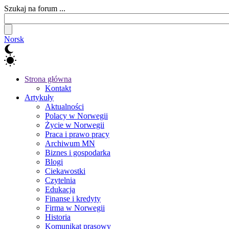
Szukaj na forum ...
Norsk
Strona główna
Kontakt
Artykuły
Aktualności
Polacy w Norwegii
Życie w Norwegii
Praca i prawo pracy
Archiwum MN
Biznes i gospodarka
Blogi
Ciekawostki
Czytelnia
Edukacja
Finanse i kredyty
Firma w Norwegii
Historia
Komunikat prasowy