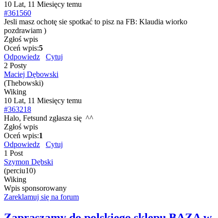
10 Lat, 11 Miesięcy temu
#361560
Jesli masz ochotę sie spotkać to pisz na FB: Klaudia wiorko
pozdrawiam
)
Zgłoś wpis
Oceń wpis:
5
Odpowiedz
Cytuj
2 Posty
Maciej Dębowski
(Thebowski)
Wiking
10 Lat, 11 Miesięcy temu
#363218
Halo, Fetsund zgłasza się
^^
Zgłoś wpis
Oceń wpis:
1
Odpowiedz
Cytuj
1 Post
Szymon Dębski
(perciu10)
Wiking
Wpis sponsorowany
Zareklamuj się na forum
Zapraszamy do polskiego sklepu BAZA w