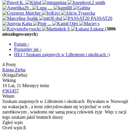
(
3806
niezalogowanych
)
Forum
›
Poznajmy się
›
HEJ ! Szukam zajomych w Lillestrom i okolicach :)
4 Posty
Kinga Zięba
(KingaZieba)
Wiking
10 Lat, 11 Miesięcy temu
#361457
Witam
Szukam znajomych w Lillestrom i okolicach
Bywałam w Norwegii
na wakacjach , a teraz zdecydowałam się wyjechać w celu
zarobkowym , wiadomo nie samą pracą człowiek żyje
Więc z racji
tego szukam jakiś bratnich duszy
Zgłoś wpis
Oceń wpis:
5