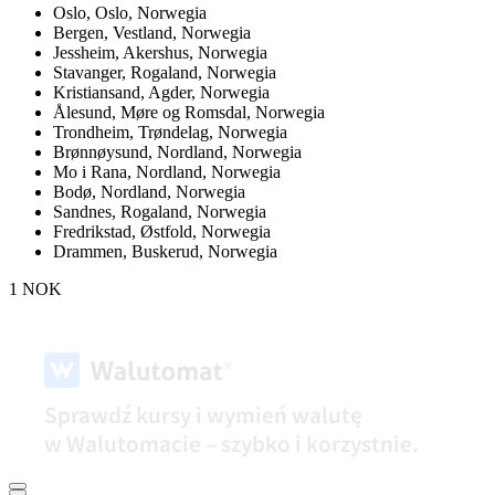
Oslo,
Oslo, Norwegia
Bergen,
Vestland, Norwegia
Jessheim,
Akershus, Norwegia
Stavanger,
Rogaland, Norwegia
Kristiansand,
Agder, Norwegia
Ålesund,
Møre og Romsdal, Norwegia
Trondheim,
Trøndelag, Norwegia
Brønnøysund,
Nordland, Norwegia
Mo i Rana,
Nordland, Norwegia
Bodø,
Nordland, Norwegia
Sandnes,
Rogaland, Norwegia
Fredrikstad,
Østfold, Norwegia
Drammen,
Buskerud, Norwegia
1 NOK