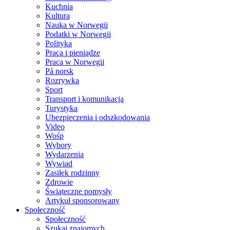
Kuchnia
Kultura
Nauka w Norwegii
Podatki w Norwegii
Polityka
Praca i pieniądze
Praca w Norwegii
På norsk
Rozrywka
Sport
Transport i komunikacja
Turystyka
Ubezpieczenia i odszkodowania
Video
Wośp
Wybory
Wydarzenia
Wywiad
Zasiłek rodzinny
Zdrowie
Świąteczne pomysły
Artykuł sponsorowany
Społeczność
Społeczność
Szukaj znajomych