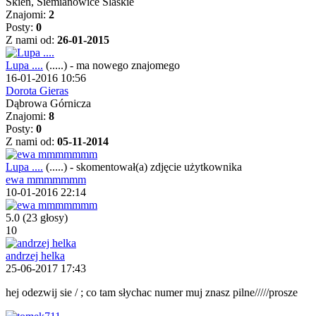
Skien, Siemianowice Slaskie
Znajomi:
2
Posty:
0
Z nami od:
26-01-2015
Lupa ....
(.....)
-
ma nowego znajomego
16-01-2016 10:56
Dorota Gieras
Dąbrowa Górnicza
Znajomi:
8
Posty:
0
Z nami od:
05-11-2014
Lupa ....
(.....)
-
skomentował(a) zdjęcie użytkownika
ewa mmmmmmm
10-01-2016 22:14
5.0
(23 głosy)
10
andrzej helka
25-06-2017 17:43
hej odezwij sie / ; co tam słychac numer muj znasz pilne/////prosze