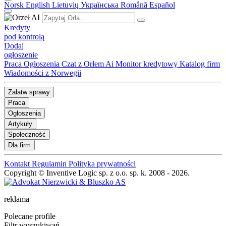
Norsk
English
Lietuvių
Українська
Română
Español
Kredyty
pod kontrolą
Dodaj
ogłoszenie
Praca
Ogłoszenia
Czat z Orłem Ai
Monitor kredytowy
Katalog firm
Wiadomości z Norwegii
Załatw sprawy
Praca
Ogłoszenia
Artykuły
Społeczność
Dla firm
Kontakt
Regulamin
Polityka prywatności
Copyright © Inventive Logic sp. z o.o. sp. k. 2008 - 2026.
reklama
Polecane profile
Filtr wyszukiwań