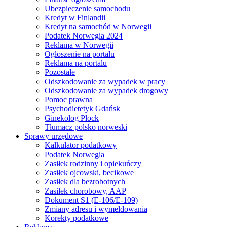
Ubezpieczenie samochodu
Kredyt w Finlandii
Kredyt na samochód w Norwegii
Podatek Norwegia 2024
Reklama w Norwegii
Ogłoszenie na portalu
Reklama na portalu
Pozostałe
Odszkodowanie za wypadek w pracy
Odszkodowanie za wypadek drogowy
Pomoc prawna
Psychodietetyk Gdańsk
Ginekolog Płock
Tłumacz polsko norweski
Sprawy urzędowe
Kalkulator podatkowy
Podatek Norwegia
Zasiłek rodzinny i opiekuńczy
Zasiłek ojcowski, becikowe
Zasiłek dla bezrobotnych
Zasiłek chorobowy, AAP
Dokument S1 (E-106/E-109)
Zmiany adresu i wymeldowania
Korekty podatkowe