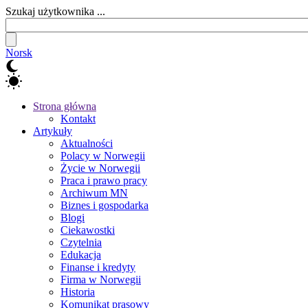
Szukaj użytkownika ...
Norsk
Strona główna
Kontakt
Artykuły
Aktualności
Polacy w Norwegii
Życie w Norwegii
Praca i prawo pracy
Archiwum MN
Biznes i gospodarka
Blogi
Ciekawostki
Czytelnia
Edukacja
Finanse i kredyty
Firma w Norwegii
Historia
Komunikat prasowy