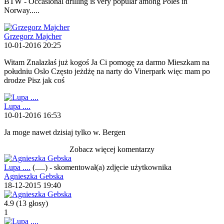
BTW - Occasional drilling is very popular among Poles in
Norway.....
Grzegorz Majcher
10-01-2016 20:25
Witam Znalazłaś już kogoś Ja Ci pomogę za darmo Mieszkam na
południu Oslo Często jeżdżę na narty do Vinerpark więc mam po
drodze Pisz jak coś
Lupa ....
10-01-2016 16:53
Ja moge nawet dzisiaj tylko w. Bergen
Zobacz więcej komentarzy
Lupa ....
(.....)
-
skomentował(a) zdjęcie użytkownika
Agnieszka Gebska
18-12-2015 19:40
4.9
(13 głosy)
1