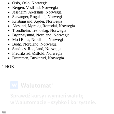
Oslo,
Oslo, Norwegia
Bergen,
Vestland, Norwegia
Jessheim,
Akershus, Norwegia
Stavanger,
Rogaland, Norwegia
Kristiansand,
Agder, Norwegia
Ålesund,
Møre og Romsdal, Norwegia
Trondheim,
Trøndelag, Norwegia
Brønnøysund,
Nordland, Norwegia
Mo i Rana,
Nordland, Norwegia
Bodø,
Nordland, Norwegia
Sandnes,
Rogaland, Norwegia
Fredrikstad,
Østfold, Norwegia
Drammen,
Buskerud, Norwegia
1 NOK