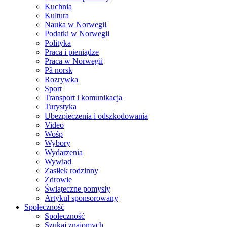
Kuchnia
Kultura
Nauka w Norwegii
Podatki w Norwegii
Polityka
Praca i pieniądze
Praca w Norwegii
På norsk
Rozrywka
Sport
Transport i komunikacja
Turystyka
Ubezpieczenia i odszkodowania
Video
Wośp
Wybory
Wydarzenia
Wywiad
Zasiłek rodzinny
Zdrowie
Świąteczne pomysły
Artykuł sponsorowany
Społeczność
Społeczność
Szukaj znajomych