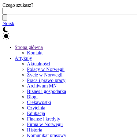
Czego szukasz?
Norsk
Strona główna
Kontakt
Artykuły
Aktualności
Polacy w Norwegii
Życie w Norwegii
Praca i prawo pracy
Archiwum MN
Biznes i gospodarka
Blogi
Ciekawostki
Czytelnia
Edukacja
Finanse i kredyty
Firma w Norwegii
Historia
Komunikat prasowy