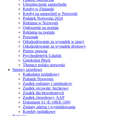
Ubezpieczenie samochodu
Kredyt w Finlandii
Kredyt na samochód w Norwegii
Podatek Norwegia 2024
Reklama w Norwegii
Ogłoszenie na portalu
Reklama na portalu
Pozostałe
Odszkodowanie za wypadek w pracy
Odszkodowanie za wypadek drogowy
Pomoc prawna
Psychodietetyk Gdańsk
Ginekolog Płock
Tłumacz polsko norweski
Sprawy urzędowe
Kalkulator podatkowy
Podatek Norwegia
Zasiłek rodzinny i opiekuńczy
Zasiłek ojcowski, becikowe
Zasiłek dla bezrobotnych
Zasiłek chorobowy, AAP
Dokument S1 (E-106/E-109)
Zmiany adresu i wymeldowania
Korekty podatkowe