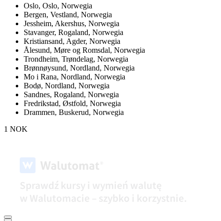
Oslo,
Oslo, Norwegia
Bergen,
Vestland, Norwegia
Jessheim,
Akershus, Norwegia
Stavanger,
Rogaland, Norwegia
Kristiansand,
Agder, Norwegia
Ålesund,
Møre og Romsdal, Norwegia
Trondheim,
Trøndelag, Norwegia
Brønnøysund,
Nordland, Norwegia
Mo i Rana,
Nordland, Norwegia
Bodø,
Nordland, Norwegia
Sandnes,
Rogaland, Norwegia
Fredrikstad,
Østfold, Norwegia
Drammen,
Buskerud, Norwegia
1 NOK