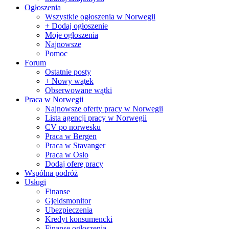
Ogłoszenia
Wszystkie ogłoszenia w Norwegii
+ Dodaj ogłoszenie
Moje ogłoszenia
Najnowsze
Pomoc
Forum
Ostatnie posty
+ Nowy wątek
Obserwowane wątki
Praca w Norwegii
Najnowsze oferty pracy w Norwegii
Lista agencji pracy w Norwegii
CV po norwesku
Praca w Bergen
Praca w Stavanger
Praca w Oslo
Dodaj oferę pracy
Wspólna podróż
Usługi
Finanse
Gjeldsmonitor
Ubezpieczenia
Kredyt konsumencki
Finanse ogłoszenia