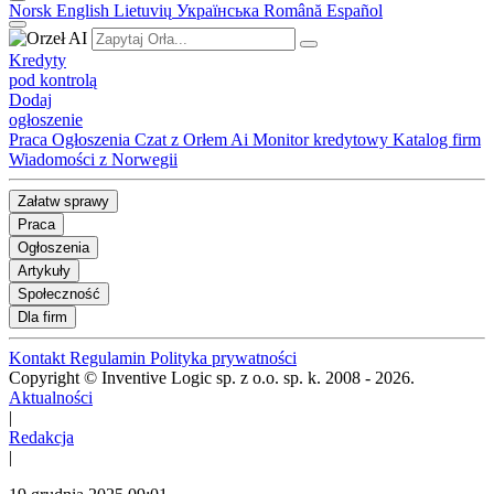
Norsk
English
Lietuvių
Українська
Română
Español
Kredyty
pod kontrolą
Dodaj
ogłoszenie
Praca
Ogłoszenia
Czat z Orłem Ai
Monitor kredytowy
Katalog firm
Wiadomości z Norwegii
Załatw sprawy
Praca
Ogłoszenia
Artykuły
Społeczność
Dla firm
Kontakt
Regulamin
Polityka prywatności
Copyright © Inventive Logic sp. z o.o. sp. k. 2008 - 2026.
Aktualności
|
Redakcja
|