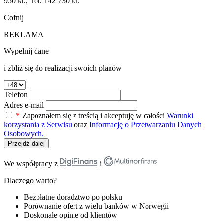
950 kr., Tot. 142 730 kr.
Cofnij
REKLAMA
Wypełnij dane
i zbliż się do realizacji swoich planów
Telefon
Adres e-mail
*
Zapoznałem się z treścią i akceptuję w całości
Warunki
korzystania z Serwisu
oraz
Informację o Przetwarzaniu Danych
Osobowych.
Przejdź dalej
We współpracy z
i
Dlaczego warto?
Bezpłatne doradztwo po polsku
Porównanie ofert z wielu banków w Norwegii
Doskonałe opinie od klientów