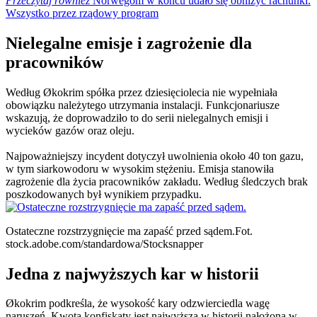
Przeczytaj również
Norwegom w końcu udało się obniżyć rachunki.
Wszystko przez rządowy program
Nielegalne emisje i zagrożenie dla
pracowników
Według Økokrim spółka przez dziesięciolecia nie wypełniała
obowiązku należytego utrzymania instalacji. Funkcjonariusze
wskazują, że doprowadziło to do serii nielegalnych emisji i
wycieków gazów oraz oleju.
Najpoważniejszy incydent dotyczył uwolnienia około 40 ton gazu,
w tym siarkowodoru w wysokim stężeniu. Emisja stanowiła
zagrożenie dla życia pracowników zakładu. Według śledczych brak
poszkodowanych był wynikiem przypadku.
Ostateczne rozstrzygnięcie ma zapaść przed sądem.
Fot.
stock.adobe.com/standardowa/Stocksnapper
Jedna z najwyższych kar w historii
Økokrim podkreśla, że wysokość kary odzwierciedla wagę
naruszeń. Kwota konfiskaty jest najwyższą w historii nałożoną w