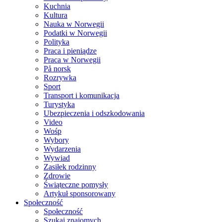
Kuchnia
Kultura
Nauka w Norwegii
Podatki w Norwegii
Polityka
Praca i pieniądze
Praca w Norwegii
På norsk
Rozrywka
Sport
Transport i komunikacja
Turystyka
Ubezpieczenia i odszkodowania
Video
Wośp
Wybory
Wydarzenia
Wywiad
Zasiłek rodzinny
Zdrowie
Świąteczne pomysły
Artykuł sponsorowany
Społeczność
Społeczność
Szukaj znajomych