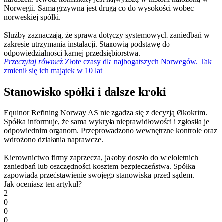
Norwegii. Sama grzywna jest drugą co do wysokości wobec
norweskiej spółki.
Służby zaznaczają, że sprawa dotyczy systemowych zaniedbań w
zakresie utrzymania instalacji. Stanowią podstawę do
odpowiedzialności karnej przedsiębiorstwa.
Przeczytaj również
Złote czasy dla najbogatszych Norwegów. Tak
zmienił się ich majątek w 10 lat
Stanowisko spółki i dalsze kroki
Equinor Refining Norway AS nie zgadza się z decyzją Økokrim.
Spółka informuje, że sama wykryła nieprawidłowości i zgłosiła je
odpowiednim organom. Przeprowadzono wewnętrzne kontrole oraz
wdrożono działania naprawcze.
Kierownictwo firmy zaprzecza, jakoby doszło do wieloletnich
zaniedbań lub oszczędności kosztem bezpieczeństwa. Spółka
zapowiada przedstawienie swojego stanowiska przed sądem.
Jak oceniasz ten artykuł?
2
0
0
0