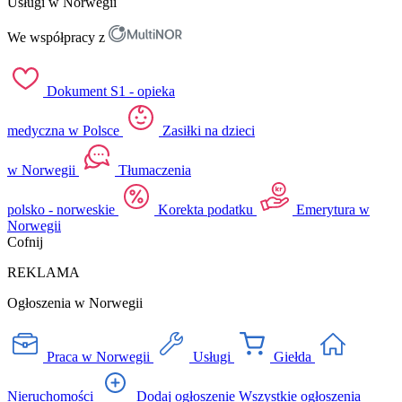
Usługi w Norwegii
We współpracy z
Dokument S1 - opieka
medyczna w Polsce
Zasiłki na dzieci
w Norwegii
Tłumaczenia
polsko - norweskie
Korekta podatku
Emerytura w
Norwegii
Cofnij
REKLAMA
Ogłoszenia w Norwegii
Praca w Norwegii
Usługi
Giełda
Nieruchomości
Dodaj ogłoszenie
Wszystkie ogłoszenia