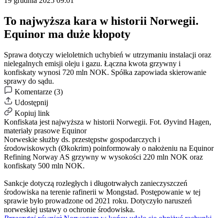
19 grudnia 2025 09:01
To najwyższa kara w historii Norwegii.
Equinor ma duże kłopoty
Sprawa dotyczy wieloletnich uchybień w utrzymaniu instalacji oraz
nielegalnych emisji oleju i gazu. Łączna kwota grzywny i
konfiskaty wynosi 720 mln NOK. Spółka zapowiada skierowanie
sprawy do sądu.
Komentarze (3)
Udostępnij
Kopiuj link
Konfiskata jest najwyższa w historii Norwegii.
Fot. Øyvind Hagen,
materiały prasowe Equinor
Norweskie służby ds. przestępstw gospodarczych i
środowiskowych (Økokrim) poinformowały o nałożeniu na Equinor
Refining Norway AS grzywny w wysokości 220 mln NOK oraz
konfiskaty 500 mln NOK.
Sankcje dotyczą rozległych i długotrwałych zanieczyszczeń
środowiska na terenie rafinerii w Mongstad. Postępowanie w tej
sprawie było prowadzone od 2021 roku. Dotyczyło naruszeń
norweskiej ustawy o ochronie środowiska.