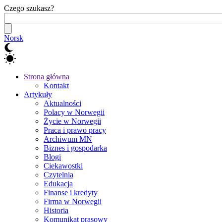
Czego szukasz?
Norsk
Strona główna
Kontakt
Artykuły
Aktualności
Polacy w Norwegii
Życie w Norwegii
Praca i prawo pracy
Archiwum MN
Biznes i gospodarka
Blogi
Ciekawostki
Czytelnia
Edukacja
Finanse i kredyty
Firma w Norwegii
Historia
Komunikat prasowy