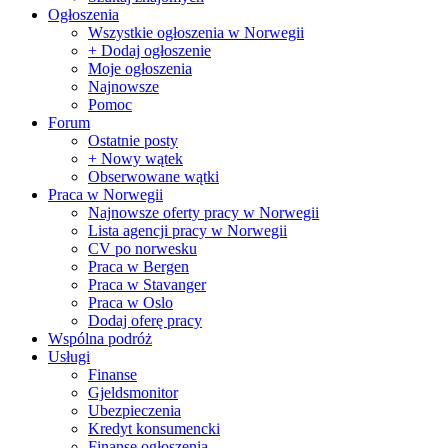
Ogłoszenia
Wszystkie ogłoszenia w Norwegii
+ Dodaj ogłoszenie
Moje ogłoszenia
Najnowsze
Pomoc
Forum
Ostatnie posty
+ Nowy wątek
Obserwowane wątki
Praca w Norwegii
Najnowsze oferty pracy w Norwegii
Lista agencji pracy w Norwegii
CV po norwesku
Praca w Bergen
Praca w Stavanger
Praca w Oslo
Dodaj oferę pracy
Wspólna podróż
Usługi
Finanse
Gjeldsmonitor
Ubezpieczenia
Kredyt konsumencki
Finanse ogłoszenia