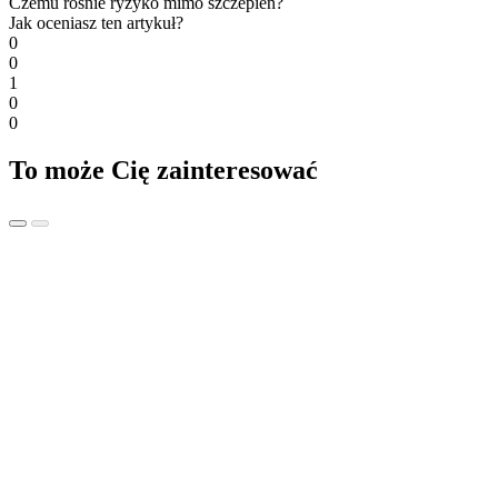
Czemu rośnie ryzyko mimo szczepień?
Jak oceniasz ten artykuł?
0
0
1
0
0
To może Cię zainteresować