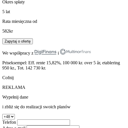
Okres spłaty
5
lat
Rata miesięczna od
582
kr
Zapytaj o ofertę
We współpracy z
i
Priseksempel: Eff. rente 15,82%, 100 000 kr. over 5 år, etablering
950 kr., Tot. 142 730 kr.
Cofnij
REKLAMA
Wypełnij dane
i zbliż się do realizacji swoich planów
Telefon