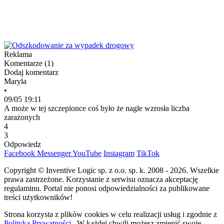
Reklama
Komentarze (
1
)
Dodaj komentarz
Maryla
•
09/05 19:11
A może w tej szczepionce coś było że nagle wzrosła liczba
zarażonych
4
3
Odpowiedz
Facebook
Messenger
YouTube
Instagram
TikTok
Copyright © Inventive Logic sp. z o.o. sp. k. 2008 - 2026. Wszelkie
prawa zastrzeżone. Korzystanie z serwisu oznacza akceptację
regulaminu. Portal nie ponosi odpowiedzialności za publikowane
treści użytkowników!
Strona korzysta z plików cookies w celu realizacji usług i zgodnie z
Polityką Prywatności.
W każdej chwili możesz zmienić swoje