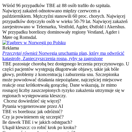
Wśród 96 przypadków TBE aż 88 osób trafiło do szpitala.
Najwięcej zakażeń odnotowano między czerwcem a
październikiem. Mężczyźni stanowili 60 proc. chorych. Najwięcej
przypadków dotyczyło osób w wieku 50-79 lat. Najwięcej zakażeń
zarejestrowano w Telemarku, Vestfold, Agder, Østfold i Akershus.
W przypadku boreliozy dominowały regiony Vestland, Agder i
Møre og Romsdal.
Reklama
Przeczytaj również
Norwegia uruchamia plan, który ma odwrócić
katastrofę. Zanieczyszczenia rosną, ryby są zagrożone
TBE pozostaje chorobą bez dostępnego leczenia przyczynowego. U
części pacjentów występują długotrwałe objawy, takie jak bóle
głowy, problemy z koncentracją i zaburzenia snu. Szczepionka
może powodować działania niepożądane, najczęściej miejscowe
reakcje oraz krótkotrwałą gorączkę. Dane wskazują, że mimo
rosnącej liczby zaszczepionych ryzyko zakażenia utrzymuje się w
regionach występowania kleszczy.
Chcesz dowiedzieć się więcej?
Pytania wygenerowane przez AI
TBE vs borelioza: jak odróżnić?
Czy ja powinienem się szczepić?
Ile dawek TBE i w jakich odstępach?
Ukąsił kleszcz: co robić krok po kroku?