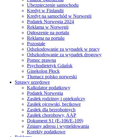
Ubezpieczenie samochodu
Kredyt w Finlandii
Kredyt na samochód w Norwegii
Podatek Norwegia 2024
Reklama w Norwegii
Ogłoszenie na portalu
Reklama na portalu
Pozostałe
Odszkodowanie za wypadek w pracy
Odszkodowanie za wypadek drogowy
Pomoc prawna
Psychodietetyk Gdańsk
Ginekolog Płock
Tłumacz polsko norweski
Sprawy urzędowe
Kalkulator podatkowy
Podatek Norwegia
Zasiłek rodzinny i opiekuńczy
Zasiłek ojcowski, becikowe
Zasiłek dla bezrobotnych
Zasiłek chorobowy, AAP
Dokument S1 (E-106/E-109)
Zmiany adresu i wymeldowania
Korekty podatkowe