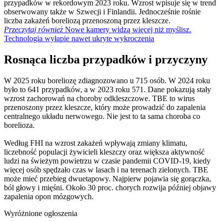
przypadków w rekordowym 2023 roku. Wzrost wpisuje się w trend
obserwowany także w Szwecji i Finlandii. Jednocześnie rośnie
liczba zakażeń boreliozą przenoszoną przez kleszcze.
Przeczytaj również
Nowe kamery widzą więcej niż myślisz.
Technologia wyłapie nawet ukryte wykroczenia
Rosnąca liczba przypadków i przyczyny
W 2025 roku boreliozę zdiagnozowano u 715 osób. W 2024 roku
było to 641 przypadków, a w 2023 roku 571. Dane pokazują stały
wzrost zachorowań na choroby odkleszczowe. TBE to wirus
przenoszony przez kleszcze, który może prowadzić do zapalenia
centralnego układu nerwowego. Nie jest to ta sama choroba co
borelioza.
Według FHI na wzrost zakażeń wpływają zmiany klimatu,
liczebność populacji żywicieli kleszczy oraz większa aktywność
ludzi na świeżym powietrzu w czasie pandemii COVID-19, kiedy
więcej osób spędzało czas w lasach i na terenach zielonych. TBE
może mieć przebieg dwuetapowy. Najpierw pojawia się gorączka,
ból głowy i mięśni. Około 30 proc. chorych rozwija później objawy
zapalenia opon mózgowych.
Wyróżnione ogłoszenia