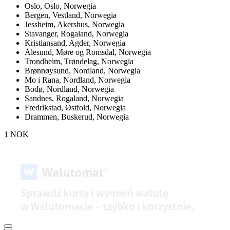
Oslo,
Oslo, Norwegia
Bergen,
Vestland, Norwegia
Jessheim,
Akershus, Norwegia
Stavanger,
Rogaland, Norwegia
Kristiansand,
Agder, Norwegia
Ålesund,
Møre og Romsdal, Norwegia
Trondheim,
Trøndelag, Norwegia
Brønnøysund,
Nordland, Norwegia
Mo i Rana,
Nordland, Norwegia
Bodø,
Nordland, Norwegia
Sandnes,
Rogaland, Norwegia
Fredrikstad,
Østfold, Norwegia
Drammen,
Buskerud, Norwegia
1 NOK