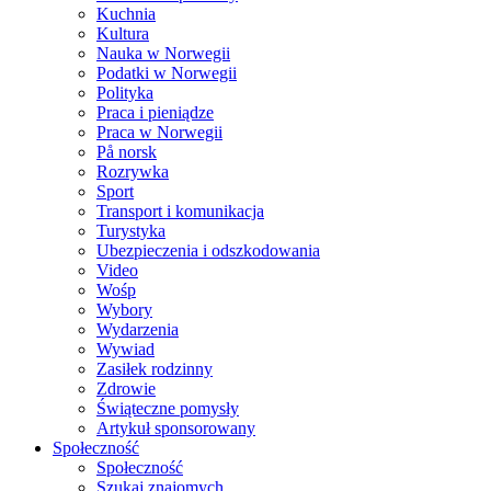
Kuchnia
Kultura
Nauka w Norwegii
Podatki w Norwegii
Polityka
Praca i pieniądze
Praca w Norwegii
På norsk
Rozrywka
Sport
Transport i komunikacja
Turystyka
Ubezpieczenia i odszkodowania
Video
Wośp
Wybory
Wydarzenia
Wywiad
Zasiłek rodzinny
Zdrowie
Świąteczne pomysły
Artykuł sponsorowany
Społeczność
Społeczność
Szukaj znajomych