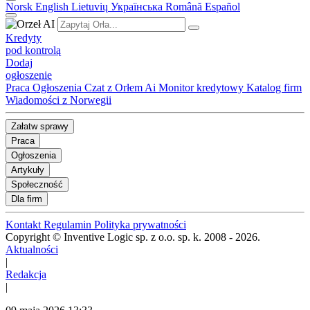
Norsk
English
Lietuvių
Українська
Română
Español
Kredyty
pod kontrolą
Dodaj
ogłoszenie
Praca
Ogłoszenia
Czat z Orłem Ai
Monitor kredytowy
Katalog firm
Wiadomości z Norwegii
Załatw sprawy
Praca
Ogłoszenia
Artykuły
Społeczność
Dla firm
Kontakt
Regulamin
Polityka prywatności
Copyright © Inventive Logic sp. z o.o. sp. k. 2008 - 2026.
Aktualności
|
Redakcja
|